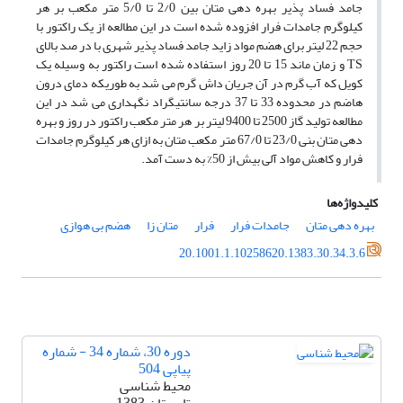
جامد فساد پذیر بهره دهی متان بین 2/0 تا 5/0 متر مکعب بر هر
کیلوگرم جامدات فرار افزوده شده است در این مطالعه از یک راکتور با
حجم 22 لیتر برای هضم مواد زاید جامد فساد پذیر شهری با در صد بالای
TS و زمان ماند 15 تا 20 روز استفاده شده است راکتور به وسیله یک
کویل که آب گرم در آن جریان داش گرم می شد به طوریکه دمای درون
هاضم در محدوده 33 تا 37 درجه سانتیگراد نگهداری می شد در این
مطالعه تولید گاز 2500 تا 9400 لیتر بر هر متر مکعب راکتور در روز و بهره
دهی متان بنی 23/0 تا 67/0 متر مکعب متان به ازای هر کیلوگرم جامدات
فرار و کاهش مواد آلی بیش از 50% به دست آمد.
کلیدواژه‌ها
بهره دهی متان
جامدات فرار
فرار
متان زا
هضم بی هوازی
20.1001.1.10258620.1383.30.34.3.6
دوره 30، شماره 34 - شماره
پیاپی 504
محیط شناسی