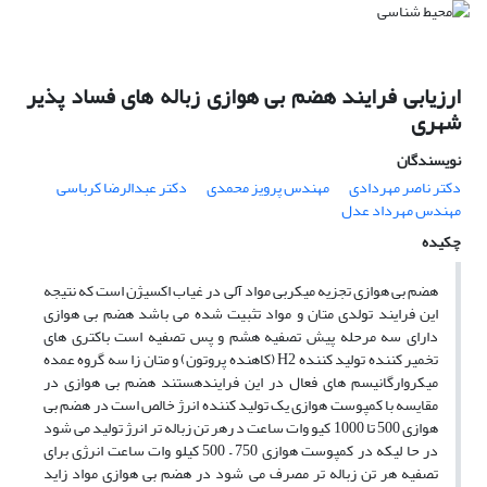
ارزیابی فرایند هضم بی هوازی زباله های فساد پذیر
شهری
نویسندگان
دکتر ناصر مهردادی
مهندس پرویز محمدی
دکتر عبدالرضا کرباسی
مهندس مهرداد عدل
چکیده
هضم بی هوازی تجزیه میکربی مواد آلی در غیاب اکسیژن است که نتیجه
این فرایند تولدی متان و مواد تثبیت شده می باشد هضم بی هوازی
دارای سه مرحله پیش تصفیه هشم و پس تصفیه است باکتری های
تخمیر کننده تولید کننده H2 (کاهنده پروتون) و متان زا سه گروه عمده
میکروارگانیسم های فعال در این فرایندهستند هضم بی هوازی در
مقایسه با کمپوست هوازی یک تولید کننده انرژ خالص است در هضم بی
هوازی 500 تا 1000 کیو وات ساعت د رهر تن زباله تر انرژ تولید می شود
در حا لیکه در کمپوست هوازی 750 – 500 کیلو وات ساعت انرژی برای
تصفیه هر تن زباله تر مصرف می شود در هضم بی هوازی مواد زاید