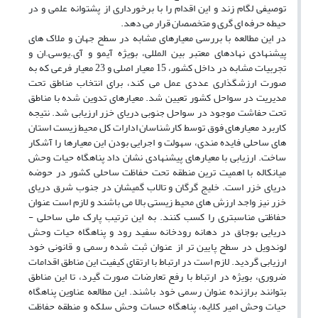
توصیفی لگام زند و این اقدام را با برخورداری از پشتوانه علمی و در
حیطه حرفه ای گری و متخصصان قرار می دهد.
در این مطالعه با بررسی معیارهای مشابه در سطح جهان و ملاک های
پیشنهادی نهادهای معتبر بین المللی، بویژه آیمو و آی.یوسی.ان و
تجربیات مشابه در داخل کشور، 15 معیار اصلی و 23 معیار فرعی که به
صورت ارزشگذاری عددی عمل می کند، برای انتخاب مناطق تحت
مدیریت در سواحل کشور تعیین شد. معیارهای تدوین شده با مناطق
تحت حفاشت موجود در سواحل جنوبی دریای خزر ارزیابی شد. نتیجه
کاربرد معیارهای فوق توسط کارشناسان ادارات کل محیط زیست استان
های ساحلی فایده مندی، سهولت و اجرایی بودن این معیارها را آشکار
ساخت. ارزیابی با معیارهای پیشنهادی نشان داد پناهگاه حیات وحش
میانکاله با اهمیت ترین منطقه تحت حفاظت ساحلی کشور در حوضه
دریای خزر است. خلیج گرگان و تالاب گمیشان در جنوب شرق دریای
خزر نیز واجد ارزش های محیط زیستی بالا می باشند و لازم است عنوان
حفاظتی مناسبتری را کسب کنند. به این ترتیب پارک ملی ساحلی -
دریایی بوجاق در دهانه رودخانه سفید رود و پناهگاه حیات وحش
لوندویل در سطح پایین تر از عنوان ثبت شده رسمی و قانونی خود
ارزیابی گردید. لازم است در ارتباط با ارتقای کیفیت این مناطق اقدامات
ضروری، بویژه در ارتباط با رفع تعارضات صورت گیرد، تا این مناطق
بتوانند برازنده عنوان رسمی خود باشند. این مطالعه عناوین پناهگاه
حیات وحش امیر کلایه، پناهگاه حسات وحش سلکه و منطقه حفاظت