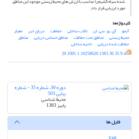
شده سیاه کشیم را مناسب با ارزش های محیط زیستی موجود این مناطق
مورد ارزیابی قرار داد.
کلیدواژه‌ها
آیمو
آی. یو. سی. ان
تالاب ساحلی
حفاظت
دریای خزر
معیار
محیط زیستی
مناطق تحت حفاظت
مناطق حساس دریایی
مناطق
حفاظت شده دریایی
ناحیه ساحلی
20.1001.1.10258620.1383.30.35.9.4
دوره 30، شماره 35 - شماره
پیاپی 503
محیط شناسی
پاییز 1383
فایل ها
XML