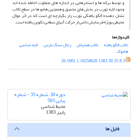
و توسط برکه ها و استخرهایی در اندازه های متفاوت احاطه شده اند
وجود لایه تورب در بخش های عخمیق و همچنین هامو ها در سطح تالاب
نشان دهنده الگو یافتگی تورب زار یکپارچه ای است که در اثر عوال
محیطی بویژه فرسایش ناشی از حرکت آبهای سطحی تکوین یافته است.
کلیدواژه‌ها
تالاب الگو یافته
تالاب هشیلان
زغال سنگ نارس
لایه شناسی
هاموک
20.1001.1.10258620.1383.30.35.8.3
دوره 30، شماره 35 - شماره
پیاپی 503
محیط شناسی
پاییز 1383
فایل ها