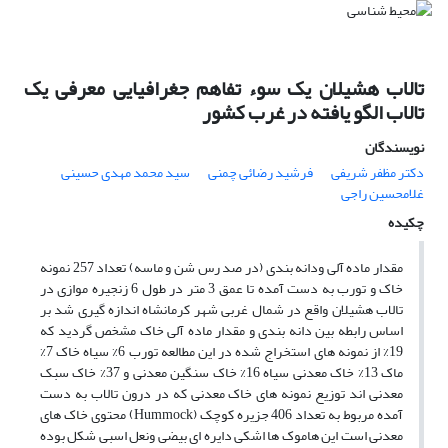
تالاب هشیلان یک سوء تفاهم جغرافیایی معرفی یک
تالاب الگو یافته در غرب کشور
نویسندگان
دکتر مظفر شریفی
فرشید رضائی چمنی
سید محمد مهدی حسینی
غلامحسین راجی
چکیده
مقدار ماده آلی ودانه بندی (در صد رس شن و ماسه) تعداد 257 نمونه
خاک و تورب به دست آمده تا عمق 3 متر در طول 6 زنجیره موازی در
تالاب هشیلان واقع در شمال غربی شهر کرمانشاه اندازه گیری شد بر
اساس رابطه بین دانه بندی و مقدار ماده آلی خاک مشخص گردید که
19% از نمونه های استخراج شده در این مطالعه تورب 6% سیاه خاک 7%
ماک 13% خاک معدنی سیاه 16% خاک سنگین معدنی و 37% خاک سبک
معدنی اند توزیع نمونه های خاک معدنی که در درون تالاب به دست
آمده مربوط به تعداد 406 جزیره کوچک (Hummock) محتوی خاک های
معدنی است این هاموک ها اشکی دایره ای بیضی ونعل اسبی شکل بوده