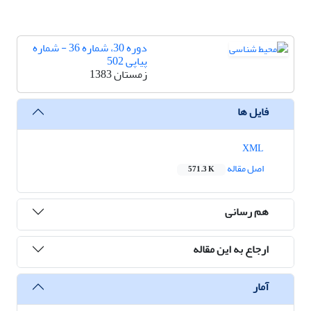
دوره 30، شماره 36 - شماره
پیاپی 502
زمستان 1383
فایل ها
XML
اصل مقاله
571.3 K
هم رسانی
ارجاع به این مقاله
آمار