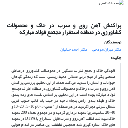
پراکنش آهن روی و سرب در خاک و محصولات
کشاورزی در منطقه استقرار مجتمع فولاد مبارکه
نویسندگان
دکتر مهران هودجی
دکتر احمد جلالیان
چکیده
آلودگی خاک و تجمع فلزات سنگین در محوصلات کشاورزی درمناطق
صنعتی یکی از مهم ترنی مسائل محیط زیستی است که زندگی گیاهان
حیوانات و انسان را تهدید می کند هدف از این تحقیق بررسی پراکنش
آهن روی و سرب د رخاک و محصولات کشاورزی در منطقه اطراف مجتمع
فولاد مبارکه بوده است در این تحقیق بر اساس نقشه های رده بندی
خاک و طبقه بندی اراض پنجاه ناحیه در جهت باد غالب جنوب غربی
شمال شرقی مجزا گردید در هر منطقه از 4 عمق (5-0 و 10-5 . 20-10 و
40-20 سانتیمتری) نمونه برداری گردید و در مجموع تعداد 200 نمونه
خاک تهیه شد غلظت آهن روی و سرب قابل استخراج با DTPA در نمونه
های خاک اندازه گیری شد همچنین غلطظت این عناصر در اندام هوایی