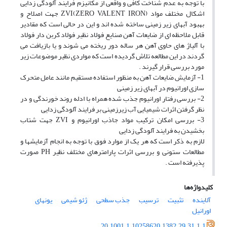
با توجه به عدم شناخت کافی و واقعی از مکانیزم فرایند آلودگی زدایی
اشکال مختلف مواد (ZERO VALENT IRON)ZVI جهت اصلاح و
بهبود آبهای زیر زمینی ساخته شده اند و این در حالی است که مقادیر
قابل ملاحظه ای از ضایعات آهن صنایع فولاد نظیر فولاد کربن دار فولاد
با آلیاژ های حاوی آهن هر ساله دور ریخته می شوند و یا بازیافت می
گردند در این مطالعه تلاش گردیده است که مواردی نظیر موضوعات زیر
مورد بررسی قرار گیرند .
1- آزمایش ضایعات آهن به منظور استفاده مستقیم مانند عامل متحرک
سازی اورانیوم در آبهای زیر زمینی
2- بررسی رفتار اورانیوم جذب شده همراه با ادله روند خورندگی و در
نظر گرفتن اثرات شیمیایی آب زیرزمینی بر فرایند آلودگی زدایی
3- بررسی امکان ترکیب مواد جاذب اورانیوم و ZVI جهت شتاب
بخشیدن به فرایند آلودگی زدایی
لازم به ذکر است که هر یک از موارد فوق با توجه به انجام آزمایشها و
مطالعات ستونی و بررسی اثرات پارامترهای مختلف نظیر PH صورت
پذیرفته است .
کلیدواژه‌ها
آلاینده
تثبیت
ترسیب
جذب سطحی
ژئو شیمی
یونهای
اورانیل
20.1001.1.10258620.1382.29.31.1.1