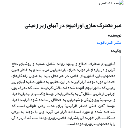
غیر متحرک سازی اورانیوم در آبهای زیر زمینی
نویسنده
دکتر اکبر باغوند
چکیده
فناوریهای متعارف اصلاح و بهبود زوائد شامل تصفیه و روشهای دفع
گران و در پاره ای از موارد دارای بازده پایین می باشد و به خاطر چنین
محدودیتهایی فناوریهای خاص در هر محل باید به عنوان راهکارهای
احتمالی مورد توجه قرار گیرند در این تحقیق به منظور تصفیه آبهای زیر
زمینی که با اورانیوم آلوده شده اند تلاش گردیده است که تحرک یون
اورانیل از طریق انتقال آن به یک فاز پایدار توسط واکنشهای تبدیلی (احیاء
و ترسیب) بیولوژیکی و شیمیایی به حداقل رسانده شود فرایند احیاء
توسط آهن خنثی (صفر ظرفیتی) برای مدت زمان طولانی است که
شناخته شده و مورد استفاده قرار می گیرد ولی با توجه به برخی
مشکلات نظیر خورندگی باشرایط خاصی روبرو بوده است که کاربرد آن
را با محدودیت روبرو نموده است.