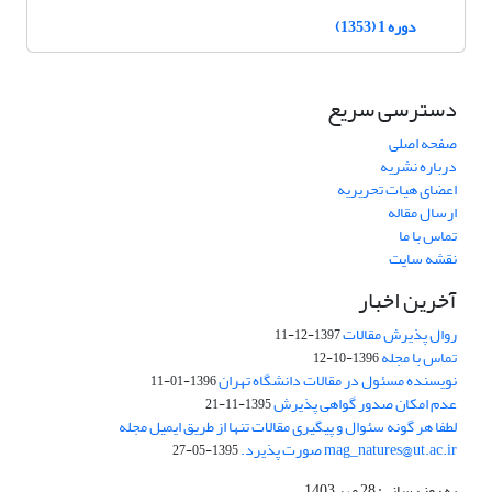
دوره 1 (1353)
دسترسی سریع
صفحه اصلی
درباره نشریه
اعضای هیات تحریریه
ارسال مقاله
تماس با ما
نقشه سایت
آخرین اخبار
روال پذیرش مقالات
1397-12-11
تماس با مجله
1396-10-12
نویسنده مسئول در مقالات دانشگاه تهران
1396-01-11
عدم امکان صدور گواهی پذیرش
1395-11-21
لطفا هر گونه سئوال و پیگیری مقالات تنها از طریق ایمیل مجله
mag_natures@ut.ac.ir صورت پذیرد.
1395-05-27
به روز رسانی: 28 مهر 1403