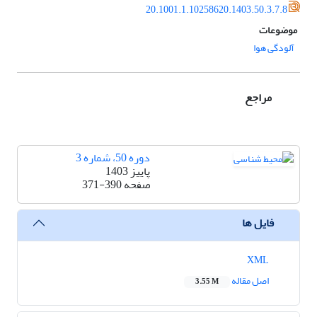
20.1001.1.10258620.1403.50.3.7.8
موضوعات
آلودگی هوا
مراجع
دوره 50، شماره 3
پاییز 1403
صفحه
371-390
فایل ها
XML
اصل مقاله
3.55 M