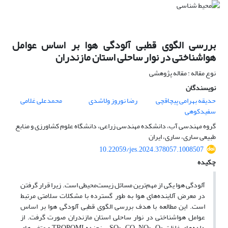
بررسی الگوی قطبی آلودگی هوا بر اساس عوامل
هواشناختی در نوار ساحلی استان مازندران
نوع مقاله : مقاله پژوهشی
نویسندگان
حدیقه بهرامی پیچاقچی
رضا نوروز ولاشدی
محمدعلی غلامی
سفیدکوهی
گروه مهندسی آب، دانشکده مهندسی زراعی، دانشگاه علوم کشاورزی و منابع
طبیعی ساری، ساری، ایران
10.22059/jes.2024.378057.1008507
چکیده
آلودگی هوا یکی از مهم‌ترین مسائل زیست‌محیطی است. زیرا قرار گرفتن
در معرض آلاینده‌های هوا به طور گسترده با مشکلات سلامتی مرتبط
است. این مطالعه با هدف بررسی الگوی قطبی آلودگی هوا بر اساس
عوامل هواشناختی در نوار ساحلی استان مازندران صورت گرفت. از
داده‌ها‌ی غلظت SO
، O
، CO، NO
سنجنده TROPOMI و متغیرهای