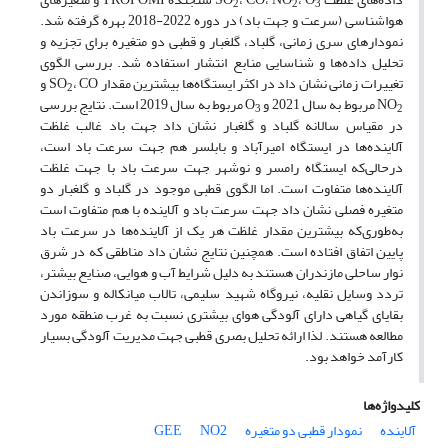
2
2
3
هواشناسی (سرعت و جهت باد) در دوره 2022-2018 بهره گرفته شد.
نمودارهای سری زمانی، گلباد، گلغبار و قطبی دو متغیره برای تجزیه و
تحلیل داده‌ها و شناسایی منابع انتشار استفاده شد. بررسی الگوی
تغییرات زمانی نشان داد در اکثر ایستگاه‌ها‌ بیشترین مقدار SO
، CO و
2
NO
مربوط به سال 2021 و O
مربوط به سال 2019 است. نتایج بررسی
3
2
در مقیاس سالانه گلباد و گلغبار نشان داد جهت باد غالب غلظت
آلاینده‌ها‌ در ایستگاه امیرآباد و بابلسر هم جهت سرعت باد است،
درحالی‌که ایستگاه رامسر و نوشهر جهت سرعت باد با جهت غلظت
آلاینده‌ها‌ متفاوت است. اما الگوی قطبی موجود در گلباد و گلغبار دو
متغیره فصلی نشان داد جهت سرعت باد و آلاینده با هم متفاوت است
به‌طوری‌که بیشترین مقدار غلظت هر یک از آلاینده‌ها‌ در سرعت باد
پایین اتفاق افتاده است. همچنین نتایج نشان داد مناطقی که در شرق
نوار ساحلی مازندران هستند به دلیل شرایط آب و هوایی، صنایع بیشتر،
تردد وسایل نقلیه، نیروگاه شهید سلیمی، تالاب میانکاله و سوزاندن
بقایای گیاهی دارای آلودگی هوای بیشتری نسبت به غرب منطقه مورد
مطالعه هستند. لذا ارائه تحلیل بصری قطبی جهت مدیریت آلودگی بسیار
کارآمد خواهد بود.
کلیدواژه‌ها
آلاینده
نمودار قطبی دو متغیره
NO2
GEE