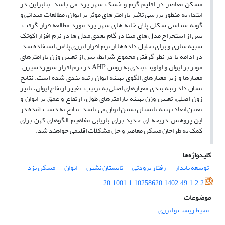
مسکن معاصر در اقلیم گرم و خشک شهر یزد می باشد. بنابراین در
ابتدا، به منظور بررسی تاثیر پارامترهای موثر بر ایوان، مطالعات میدانی و
گونه شناسی شکلی پلان خانه های شهر یزد مورد مطالعه قرار گرفت.
پس از استخراج مدل های مبنا در گام بعدی مدل ها در نرم افزار اکوتک
شبیه سازی و برای تحلیل داده ها از نرم افزار انرژی پلاس استفاده شد.
در ادامه با در نظر گرفتن مجموع شرایط، پس از تعیین وزن پارامترهای
موثر بر ایوان و اولویت بندی به روش AHP در نرم افزار سوپردسیژن،
معیارها و زیر معیارهای الگوی بهینه ایوان رتبه بندی شده است. نتایج
نشان داد رتبه بندی معیارهای اصلی به ترتیب، تغییر ارتفاع ایوان، تاثیر
زون اصلی، تعیین وزن بهینه پارامترهای طول، ارتفاع و عمق بر ایوان و
تعیین ابعاد بهینه تابستان نشین ایوان می باشد. نتایج به دست آمده در
این پژوهش دریچه ای جدید برای بازیابی مفاهیم الگوهای کهن برای
کمک به طراحان مسکن معاصر و حل مشکلات اقلیمی خواهند شد.
کلیدواژه‌ها
توسعه پایدار
رفتار برودتی
تابستان نشین
ایوان
مسکن یزد
20.1001.1.10258620.1402.49.1.2.2
موضوعات
محیط زیست و انرژی