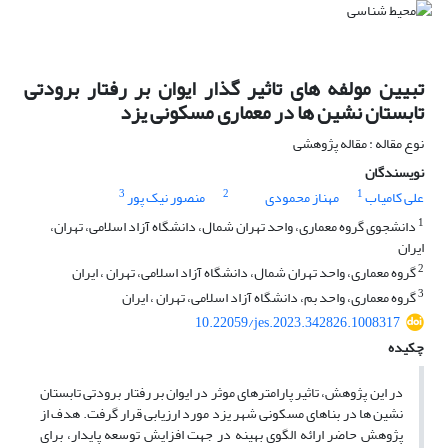
تبیین مولفه های تاثیر گذار ایوان بر رفتار برودتی
تابستان نشین ها در معماری مسکونی یزد
نوع مقاله : مقاله پژوهشی
نویسندگان
3
2
1
علی کامیاب
مهناز محمودی
منصور نیک پور
1
دانشجوی گروه معماری، واحد تهران شمال، دانشگاه آزاد اسلامی، تهران،
ایران
2
گروه معماری، واحد تهران شمال، دانشگاه آزاد اسلامی، تهران ، ایران
3
گروه معماری، واحد بم، دانشگاه آزاد اسلامی، تهران ، ایران
10.22059/jes.2023.342826.1008317
چکیده
در این پژوهش، تاثیر پارامترهای موثر در ایوان بر رفتار برودتی تابستان
نشین ها در بناهای مسکونی شهر یزد مورد ارزیابی قرار گرفت. هدف از
پژوهش حاضر ارائه الگوی بهینه در جهت افزایش توسعه پایدار، برای