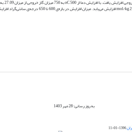
افزایش یافت. میزان CO2 در ابتدا mol/kg 38/8 می‌باشد که در نهایت به mol/kg 21/17 افزایش می‌یابد. میزان افز
به روز رسانی: 28 مهر 1403
ران
1396-01-11