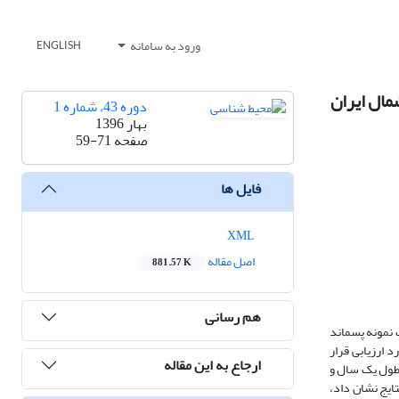
ورود به سامانه
ENGLISH
مال ایران
دوره 43، شماره 1
بهار 1396
صفحه
59-71
فایل ها
XML
اصل مقاله
881.57 K
هم رسانی
 نمونه پسماند
 ارزیابی قرار
ارجاع به این مقاله
 طول یک سال و
نتایج نشان داد،