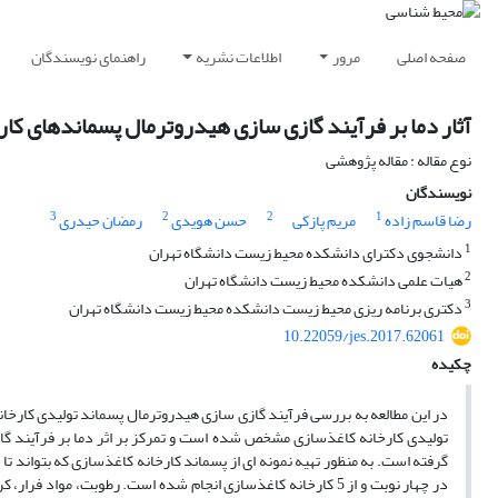
صفحه اصلی
مرور
اطلاعات نشریه
راهنمای نویسندگان
آثار دما بر فرآیند گازی سازی هیدروترمال پسماندهای کارخ
نوع مقاله : مقاله پژوهشی
نویسندگان
3
2
2
1
رضا قاسم زاده
مریم پازکی
حسن هویدی
رمضان حیدری
1
دانشجوی دکترای دانشکده محیط زیست دانشگاه تهران
2
هیات علمی دانشکده محیط زیست دانشگاه تهران
3
دکتری برنامه ریزی محیط زیست دانشکده محیط زیست دانشگاه تهران
10.22059/jes.2017.62061
چکیده
در این مطالعه به بررسی فرآیند گازی سازی هیدروترمال پسماند تولیدی کارخ
تولیدی کارخانه کاغذسازی مشخص شده است و تمرکز بر اثر دما بر فرآیند گا
گرفته است. به منظور تهیه نمونه ای از پسماند کارخانه کاغذسازی که بتواند ت
در چهار نوبت و از 5 کارخانه کاغذسازی انجام شده است. رطوبت، مو