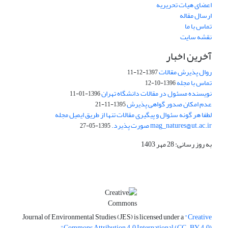
اعضای هیات تحریریه
ارسال مقاله
تماس با ما
نقشه سایت
آخرین اخبار
روال پذیرش مقالات
1397-12-11
تماس با مجله
1396-10-12
نویسنده مسئول در مقالات دانشگاه تهران
1396-01-11
عدم امکان صدور گواهی پذیرش
1395-11-21
لطفا هر گونه سئوال و پیگیری مقالات تنها از طریق ایمیل مجله
mag_natures@ut.ac.ir صورت پذیرد.
1395-05-27
به روز رسانی: 28 مهر 1403
Journal of Environmental Studies (JES) is licensed under a
"Creative
Commons Attribution 4.0 International (CC-BY 4.0)"