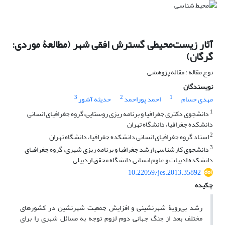
آثار زیست‌محیطی گسترش افقی شهر (مطالعۀ موردی:
گرگان)
نوع مقاله : مقاله پژوهشی
نویسندگان
3
2
1
مهدی حسام
احمد پوراحمد
حدیثه آشور
1
دانشجوی دکتری جغرافیا و برنامه ریزی روستایی،گروه جغرافیای انسانی
دانشکده جغرافیا، دانشگاه تهران
2
استاد گروه جغرافیای انسانی دانشکده جغرافیا، دانشگاه تهران
3
دانشجوی کارشناسی ارشد جغرافیا و برنامه ریزی شهری، گروه جغرافیای
دانشکده ادبیات و علوم انسانی دانشگاه محقق اردبیلی
10.22059/jes.2013.35892
چکیده
رشد بی‌رویۀ شهرنشینی و افزایش جمعیت شهرنشین در کشورهای
مختلف بعد از جنگ جهانی دوم لزوم توجه به مسائل شهری را برای