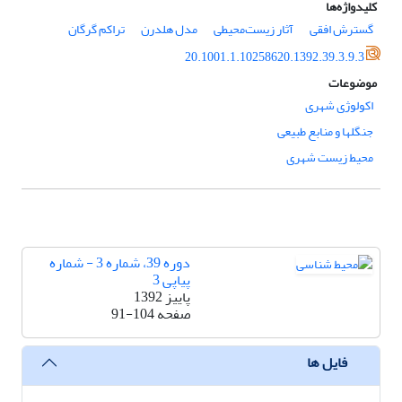
کلیدواژه‌ها
گسترش افقی
آثار زیست‌محیطی
مدل هلدرن
تراکم گرگان
20.1001.1.10258620.1392.39.3.9.3
موضوعات
اکولوژی شهری
جنگلها و منابع طبیعی
محیط زیست شهری
دوره 39، شماره 3 - شماره
پیاپی 3
پاییز 1392
صفحه
91-104
فایل ها