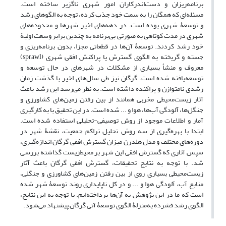
برنامه‌ریزان و دست‌اندر‌کاران امور شهری ناگزیر ساخته است.
مسئله‌ای که همگان را به سمت خود جذب کرده، توجه به الگوهای رشد
و توسعۀ شهری بوده است. در دهه‌های اخیر شهر‌ها و محدوده‌های
شهری در مدت کوتاهی به صورتی بی‌برنامه به چندین برابر وسعت اولیۀ
خود رشد کردند. توسعۀ آن‌ها در قطعاتی مجزا، بدون برنامه‌ریزی و
جسته و گریخته به الگوی گسترش یا پراکنش افقی شهری (sprawl)
معروف و منشأ بسیاری از مشکلات در شهرهای در حال توسعه و
توسعه‌یافته شده است. گرگان نیز طی سال‌های اخیر با گذشت زمان
رشدی نامتوازن و پراکنده داشته است. به نظر می‌رسد این رشد باعث
آثار زیست‌محیطی مخربی همانند از بین رفتن زمین‌های کشاورزی و
جنگل‌ها، آلودگی آب‌ها، هوا و ... شده است. در این تحقیق با به کارگیری
آمار و اطلاعات موجود از روش توصیفی-تحلیلی استفاده شده است.
ابتدا با بهره‌گیری از سه روش تحلیل تراکم جمعیت، نقشۀ شهر در
دوره‌های مختلف و مدل هلدرن میزان گسترش افقی گرگان اندازه‌گیری،
سپس آثاری که گسترش افقی این شهر بر محیط‌زیست گذاشته بررسی
شد. با توجه به نتایج تحقیقات، گسترش افقی گرگان باعث آثار
زیست‌محیطی بسیاری روی از بین رفتن زمین‌های کشاورزی و جنگلی،
منابع آب، آلودگی هوا و ... و در کل ناپایداری روند توسعۀ شهر شده
است که ما در این پژوهش به آن‌ها پرداخته‌ایم. با توجه به این نتایج،
الگوی رشد فشرده به‌منزلۀ الگوی توسعۀ آتی گرگان پیشنهاد می‌شود.