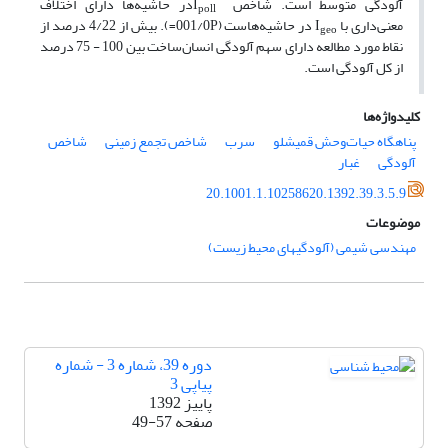
آلودگی متوسط است. شاخص I
در حاشیه‌ها دارای اختلاف
poll
معنی‌داری با I
در حاشیه‌هاست (001/0P=). بیش از 4/22 درصد از
geo
نقاط مورد مطالعه دارای سهم آلودگی انسان‌ساخت بین 100 - 75 درصد
از کل آلودگی است.
کلیدواژه‌ها
پناهگاه حیات‌وحش قمیشلو
سرب
شاخص تجمع زمینی
شاخص
آلودگی
غبار
20.1001.1.10258620.1392.39.3.5.9
موضوعات
مهندسی شیمی (آلودگیهای محیط زیست)
دوره 39، شماره 3 - شماره
پیاپی 3
پاییز 1392
صفحه
49-57