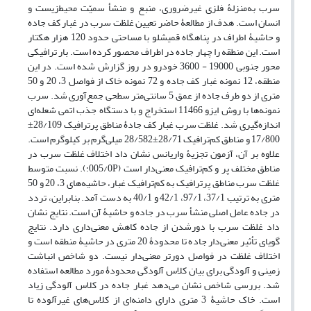
سرب به‌منزلۀ فلزی غیرضروری، منبع و منشأ سمیّت محیط‌زیست و
انسان است. هدف از مطالعۀ حاضر تعیین غلظت سرب در غبار کف جاده
و حاشیۀ اطراف در پناهگاه قمیشلو با مساحتی حدود 120 هزار هکتار
است. این منطقه را چهار جاده در اطراف محصور کرده است. بار ترافیکی
محور جنوبی 19000 - 3600 خودرو در روز گزارش شده است. در این
منطقه، 12 نمونه غبار کف جاده و 72 نمونه خاک از فواصل 3، 20 و 50
متری از دو طرف جاده از عمق 5 سانتی‌متر سطحی جمع‌آوری شد. سرب
نمونه‌ها با روش ایزو 11466 استخراج و با دستگاه جذب اتمی شعله‌ای
اندازه‌گیری شد. غلظت سرب غبار کف جادۀ مناطق پرترافیک 28/109±
17/800 و مناطق کم‌ترافیک 28/71±28/582 میلی‌گرم بر کیلوگرم است.
علاوه بر آن، آزمون تجزیۀ واریانس نشان داد اختلاف غلظت سرب در
مناطق مختلف پر و کم‌‌ترافیک معنی‌دار است (005/0P:). نسبت متوسط
غلظت سرب مناطق پرترافیک به کم‌ترافیک غبار، حاشیه‌های 3، 20 و 50
متری به ترتیب 37/1، 97/1، 42/1 و 40/1 به دست آمد. بنابراین، تردد
در جاده عامل اصلی منشأ سرب در جاده و حاشیۀ آن است. نتایج نشان
داد غلظت سرب با دورشدن از جاده کاهش معنی‌داری دارد. نتایج
گویای تأثیر معنی‌دار جاده تا محدودۀ 20 متری در حاشیۀ منطقه است و
اختلاف غلظت در فواصل دورتر معنی‌دار نیست. دو شاخص انباشت
زمینی و آلودگی برای بیان کلاس آلودگی محدودۀ مورد مطالعه استفاده
شد. بررسی شاخص نشان می‌دهد غبار جاده در کلاس آلودگی زیاد
است. خاک حاشیۀ 3 متری دارای دامنه‌ای از کلاس‌های غیرآلوده تا