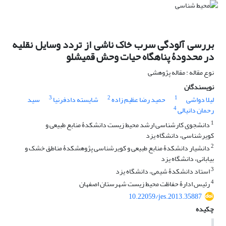
بررسی آلودگی سرب خاک ناشی از تردد وسایل نقلیه
در محدودۀ پناهگاه حیات وحش قمیشلو
نوع مقاله : مقاله پژوهشی
نویسندگان
3
2
1
لیلا دواشی
حمید رضا عظیم زاده
شایسته دادفرنیا
سید
4
رحمان دانیالی
1
دانشجوی کارشناسی ارشد محیط زیست دانشکدۀ منابع طبیعی و
کویرشناسی، دانشگاه یزد
2
دانشیار دانشکدۀ منابع طبیعی و کویرشناسی پژوهشکدۀ مناطق خشک و
بیابانی، دانشگاه یزد
3
استاد دانشکدۀ شیمی، دانشگاه یزد
4
رئیس ادارۀ حفاظت محیط زیست شهرستان اصفهان
10.22059/jes.2013.35887
چکیده