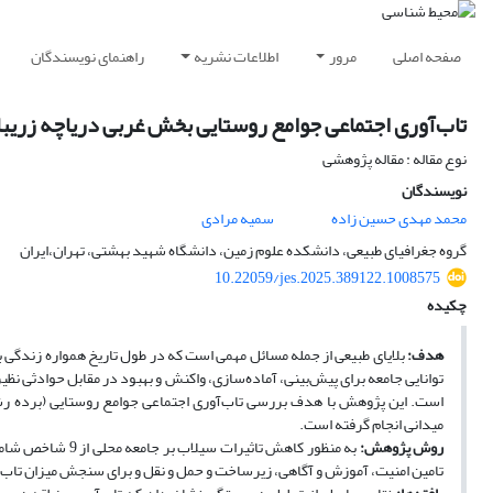
صفحه اصلی
مرور
اطلاعات نشریه
راهنمای نویسندگان
‌تاب‌آوری اجتماعی جوامع روستایی بخش غربی دریاچه زریبا
نوع مقاله : مقاله پژوهشی
نویسندگان
محمد مهدی حسین زاده
سمیه مرادی
گروه جغرافیای طبیعی، دانشکده علوم زمین، دانشگاه شهید بهشتی، تهران،‌ایران
10.22059/jes.2025.389122.1008575
چکیده
هدف:
بلایای طبیعی از جمله مسائل مهمی است که در طول تاریخ همواره زندگی بشر 
توانایی جامعه برای پیش‌بینی، آماده‌سازی، واکنش و بهبود در مقابل حوادثی نظیر
است.‌ این پژوهش با هدف بررسی ‌تاب‌آوری اجتماعی جوامع روستایی (برده رش
میدانی انجام گرفته است.
روش پژوهش:
به منظور کاهش تا
تامین امنیت، آموزش و آگاهی، زیرساخت و حمل و نقل و برای سنجش میزان ‌تاب‌آوری از 3 شاخص اجتماعی و فرهنگی، اقتصادی، زیرساختی اس