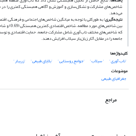
یافته‌‌‌ها:
نتایج حاصل از تحلیل همبستگی نشان داد که ‌تاب‌آوری منطقه همبس
شاخص‌های مشارکت و تشکل‌سازی و آموزش و آگاهی همبستگی کمتری را در من
می‌دهد.
نتیجه‌گیری:
به طورکلی با توجه به میانگین شاخص‌های اجتماعی و فرهنگی، اقتص
که شاخص‌های مختلف ‌تاب‌آوری شامل مشارکت جامعه، حمایت اقتصادی و توسعه ز
جامعه را در مقابل آثار زیان‌بار سیلاب افزایش دهند.
کلیدواژه‌ها
'تاب آوری '
' سیلاب '
'جوامع روستایی '
'بلایای طبیعی '
'زریبار '
موضوعات
جغرافیای طبیعی
مراجع
دسترسی سریع
آخرین اخبار