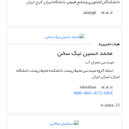
دانشکدگان کشاورزی و منابع طبیعی، دانشگاه تهران، کرج، ایران.
ut.ac.ir
salajegh
هیات تحریریه
محمد حسین نیک سخن
مهندسی عمران آب
استاد گروه مهندسی محیط زیست، دانشکده محیط زیست، دانشگاه
تهران، تهران، ایران
ut.ac.ir
niksokhan
0000-0001-8172-696X
h-index:
23