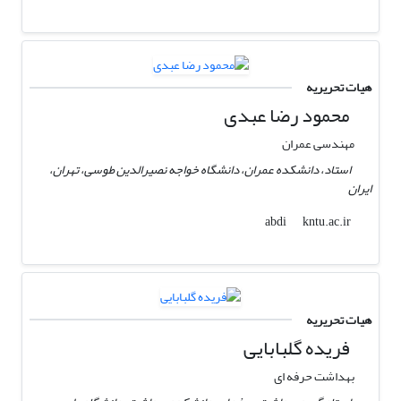
هیات تحریریه
محمود رضا عبدی
مهندسی عمران
استاد، دانشکده عمران، دانشگاه خواجه نصیرالدین طوسی، تهران،
ایران
kntu.ac.ir
abdi
هیات تحریریه
فریده گلبابایی
بهداشت حرفه ای