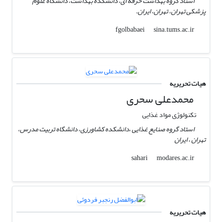
استاد گروه بهداشت حرفه ای، دانشکده بهداشت، دانشگاه علوم
پزشکی تهران، تهران، ایران.
sina.tums.ac.ir
fgolbabaei
هیات تحریریه
محمدعلی سحری
تکنولوژی مواد غذایی
استاد گروه صنایع غذایی ،دانشکده کشاورزی، دانشگاه تربیت مدرس،
تهران ، ایران
modares.ac.ir
sahari
هیات تحریریه