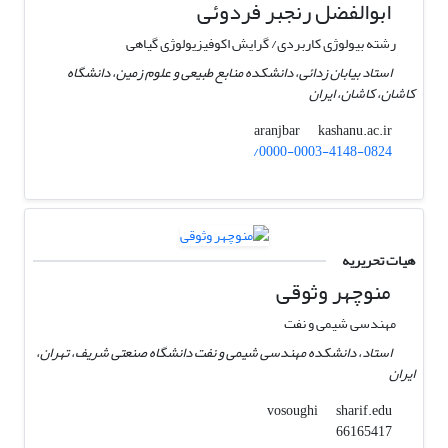
ابوالفضل رنجبر فردوئی
رشته بیولوژی کاربردی/ گرایش اکوفیزیولوژی گیاهی
استاد بیابان زدائی، دانشکده منابع طبیعی و علوم زمین، دانشگاه
کاشان، کاشان، ایران
kashanu.ac.ir
aranjbar
/0000-0003-4148-0824
هیات تحریریه
منوچهر وثوقی
مهندسی شیمی و نفت
استاد، دانشکده مهندسی شیمی و نفت دانشگاه صنعتی شریف، تهران،
ایران
sharif.edu
vosoughi
66165417