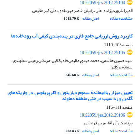
10.22059/jes.2012.29104
المیرا تاروردیزاده، علی ترابیان، ناصر مهردادی، علی‌اکبر عظیمی
مشاهده مقاله
اصل مقاله
1015.79 K
کاربرد روش ارزیابی جامع فازی در پهنه‌بندی کیفی آب رودخانه‌ها
صفحه
103-1110
10.22059/jes.2012.29105
سیدحسین هاشمی، محمد مهدی عظیمی قادیکلایی، مرتضی رعیتی دماوندی،
سمانه برکتین
مشاهده مقاله
اصل مقاله
346.68 K
تعیین میزان باقیماندة سموم دیازینون و کلرپریفوس در واریته‌های
گلدن و رد سیب درختی منطقة دماوند
صفحه
111-116
10.22059/jes.2012.29106
مینا مکی آل آقا، مریم فراهانی
مشاهده مقاله
اصل مقاله
208.83 K