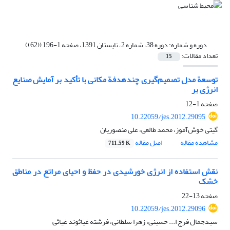
دوره و شماره:
دوره 38، شماره 2، تابستان 1391، صفحه 1-196 ((62))
تعداد مقالات:
15
توسعة مدل تصمیم‌گیری چندهدفة مکانی با تأکید بر آمایش صنایع
انرژی بر
صفحه
1-12
10.22059/jes.2012.29095
گیتی خوش‌آموز، محمد طالعی، علی منصوریان
مشاهده مقاله
اصل مقاله
711.59 K
نقش استفاده از انرژی خورشیدی در حفظ و احیای مراتع در مناطق
خشک
صفحه
13-22
10.22059/jes.2012.29096
سیدجمال فرج ا... حسینی، زهرا سلطانی، فرشته غیاثوند غیاثی