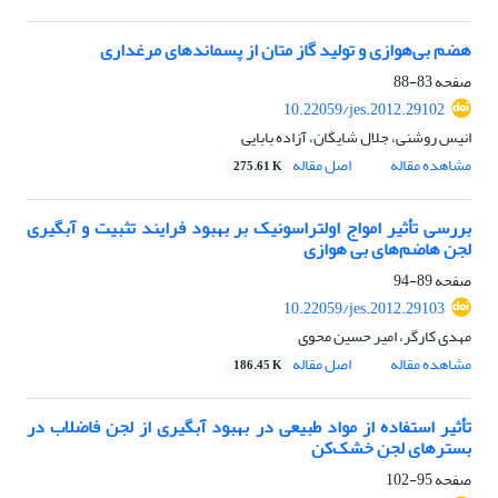
هضم بی‌هوازی و تولید گاز متان از پسماندهای مرغداری
صفحه
83-88
10.22059/jes.2012.29102
انیس روشنی، جلال شایگان، آزاده بابایی
مشاهده مقاله
اصل مقاله
275.61 K
بررسی تأثیر امواج اولتراسونیک بر بهبود فرایند تثبیت و آبگیری
لجن هاضم‌های بی هوازی
صفحه
89-94
10.22059/jes.2012.29103
مهدی کارگر، امیر حسین محوی
مشاهده مقاله
اصل مقاله
186.45 K
تأثیر استفاده از مواد طبیعی در بهبود آبگیری از لجن فاضلاب در
بسترهای لجن خشک‌کن
صفحه
95-102