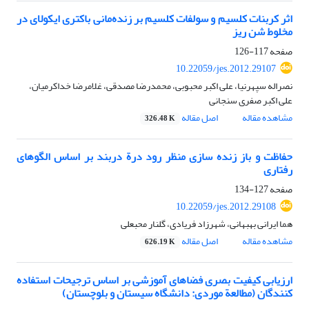
اثر کربنات کلسیم و سولفات کلسیم بر زنده‌مانی باکتری ایکولای در
مخلوط شن ریز
صفحه
117-126
10.22059/jes.2012.29107
نصراله سپهرنیا، علی اکبر محبوبی، محمدرضا مصدقی، غلامرضا خداکرمیان،
علی اکبر صفری سنجانی
مشاهده مقاله
اصل مقاله
326.48 K
حفاظت و باز زنده سازی منظر رود درة دربند بر اساس الگوهای
رفتاری
صفحه
127-134
10.22059/jes.2012.29108
هما ایرانی بهبهانی، شهرزاد فریادی، گلنار محبعلی
مشاهده مقاله
اصل مقاله
626.19 K
ارزیابی کیفیت بصری فضاهای آموزشی بر اساس ترجیحات استفاده
کنندگان (مطالعة موردی: دانشگاه سیستان و بلوچستان)