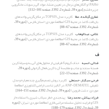
(PAHs) و آلکان‌های نرمال در تعیین منشاء مواد آلی رسوبات مانگرویی
جزیره قشم
[دوره 39، شماره 2، 1392، صفحه 101-112]
غفاری گیلانده، عطا
کاربرد مدل TOPSIS در مکان‌گزینی واحدهای
بازیافت کاغذ در محیط GIS (مطالعة موردی: استان فارس)
[دوره 39،
شماره 4، 1392، صفحه 67-88]
غلامی، عبدالوهاب
کاربرد مدل TOPSIS در مکان‌گزینی واحدهای
بازیافت کاغذ در محیط GIS (مطالعة موردی: استان فارس)
[دوره 39،
شماره 4، 1392، صفحه 67-88]
ف
فدائی، انسیه
حذف کروم 6 ظرفیتی از محلول‌های آبی به وسیلة کربن
هستة سنجد و عناب و مقایسة آن با کربن فعال گرانولی
[دوره 39،
شماره 3، 1392، صفحه 13-22]
فرجی سبکبار، حسنعلی
کاربرد روش تصمیم‌گیری چند‌معیاره و مدل
تلفیقی ANP-DEMATEL در آنالیز تناسب اراضی کشاورزی (مطالعۀ
موردی: دشت قزوین)
[دوره 39، شماره 3، 1392، صفحه 151-164]
فرزاد بهتاش، محمد رضا
پهنه‌بندی خطر سیلاب شهری با استفاده از
GIS و فرایند تحلیل سلسله مراتبی فازی (مطالعۀ موردی: تهران)
[دوره
39، شماره 3، 1392، صفحه 179-188]