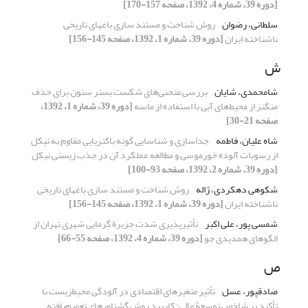
[دوره 39، شماره 4، 1392، صفحه 157-170]
سلطانی، رضوان
روش شناخت و مستند سازی باغهای تاریخی
ناشناخته ایران
[دوره 39، شماره 1، 1392، صفحه 145-156]
ش
شامحمدی، شایان
بررسی منحنی‌های شکست بستر ستون برای حذف
منگنز از محیط‌های آبی با استفاده از ماسه
[دوره 39، شماره 1، 1392،
صفحه 21-30]
شاه علیان، فاطمه
جداسازی و شناسایی گونه باکتریایی مقاوم به نیکل
از رسوبات آلوده خورموسی و مطالعه عملکرد آن در جذب زیستی نیکل
[دوره 39، شماره 2، 1392، صفحه 93-100]
شکوهی دهکردی، ژاله
روش شناخت و مستند سازی باغهای تاریخی
ناشناخته ایران
[دوره 39، شماره 1، 1392، صفحه 145-156]
شمسی پور، علی اکبر
تأثیرپذیری شدت جزیرة گرمایی شهری تهران از
الگوهای همدیدی جو
[دوره 39، شماره 4، 1392، صفحه 55-66]
ص
صادقپور، عسل
تأثیر متغیرهای اقتصادی در آلودگی محیط‌زیست با
تأکید بر شاخص توسعۀ مالی: کاربرد روش گشتاورهای تعمیم‌یافته