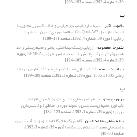
39، شماره 4، 1392، صفحه 193-203]
ب
باغوند، اکبر
شبیه‌سازی لایه‌بندی حرارتی و غلظت اکسیژن محلول با
استفاده از مدل Ce-Qual-W2 (مطالعة موردی: مخزن سد شهید
رجایی)
[دوره 39، شماره 4، 1392، صفحه 171-180]
بندرجا، معصومه
ارزیابی ریسک بهداشتی، ایمنی و محیط‌زیستی واحد
هیدروکراکر شرکت پالایش نفت بندرعباس به روش EFMEA
[دوره
39، شماره 4، 1392، صفحه 105-124]
بیرانوند، سمیه
آشکارسازی تغییرات دریاچة بختگان فارس در بازة
زمانی 1335 تا 1386
[دوره 39، شماره 3، 1392، صفحه 189-199]
پ
پریور، پرستو
بسط راهبردهای پایداری اکولوژیک برای افزایش
تاب‌آوری محیط زیست شهری (نمونة موردی: مناطق 1 و 3 شهرداری
تهران)
[دوره 39، شماره 1، 1392، صفحه 123-132]
پنجه شاهی، محمد حسن
کاهش گازهای گلخانه‌ای و تولید آب شیرین
و نمک‌های مفید از دودکش نیروگاه‌ها
[دوره 39، شماره 3، 1392،
صفحه 33-48]