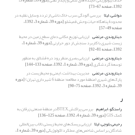
حذف بیولوژیکی آلاینده های سمی و پایدار نفتی
[دوره 39، شماره 3،
1392، صفحه 67-73]
دواشی، لیلا
بررسی آلودگی سرب خاک ناشی از تردد وسایل نقلیه در
محدودۀ پناهگاه حیات وحش قمیشلو
[دوره 39، شماره 3، 1392،
صفحه 49-57]
دیناروندی، مرتضی
ارزیابی توزیع مکانی دمای سطح زمین در محیط
زیست شهری با کاربرد سنجش از دور حرارتی
[دوره 39، شماره 1،
1392، صفحه 81-92]
دیناروندی، مرتضی
ارزیابی بصری منظر رود دره قشلاق به منظور
توسعة گردشگری
[دوره 39، شماره 1، 1392، صفحه 133-144]
دیناروندی، مرتضی
مدیریت بهداشت، ایمنی و محیط‌زیست در
پارک‌های شهری (منطقة مورد مطالعه: منطقة 6 شهرداری تهران)
[دوره
39، شماره 3، 1392، صفحه 75-90]
ر
راستگو، ابراهیم
بررسی پراکنش BTEXدر منطقة صنعتی زرقان به
کمک GIS
[دوره 39، شماره 4، 1392، صفحه 125-136]
رحیمی بلوچی، لیلا
ارزیابی ریسک‌های محیط زیستی تالاب بین‌المللی
شادگان بر اساس شاخص‌های عملکرد اکولوژیکی
[دوره 39، شماره 1،