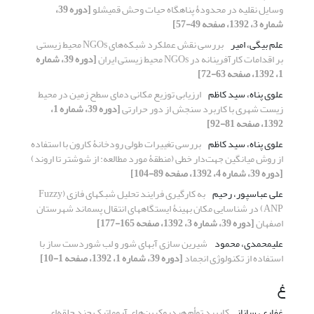
وسایل نقلیه در محدودۀ پناهگاه حیات وحش قمیشلو
[دوره 39،
شماره 3، 1392، صفحه 49-57]
علم بیگی، امیر
بررسی نقش عملکرد شبکه‌های NGOs محیط زیستی
بر اقدامات کارآفرینانه در NGOs محیط زیستی ایران
[دوره 39، شماره
1، 1392، صفحه 63-72]
علوی پناه، سید کاظم
ارزیابی توزیع مکانی دمای سطح زمین در محیط
زیست شهری با کاربرد سنجش از دور حرارتی
[دوره 39، شماره 1،
1392، صفحه 81-92]
علوی پناه، سید کاظم
بررسی تغییرات طولی رودخانۀ کارون با استفاده
از روش میانگین جهت‌دار خطی (منطقۀ مورد مطالعه: از شوشتر تا اروند)
[دوره 39، شماره 4، 1392، صفحه 89-104]
علی عباسپور، رحیم
به کارگیری فرایند تحلیل شبکه‎ای فازی (Fuzzy
ANP) در شناسایی مکان بهینۀ ایستگاه‎های انتقال پسماند شهرستان
اصفهان
[دوره 39، شماره 3، 1392، صفحه 165-177]
علیمحمدی، محمود
شیرین سازی آبهای شور و لب شوردست ساز با
استفاده از تکنولوژی انجماد
[دوره 39، شماره 1، 1392، صفحه 1-10]
غ
غفاری، ساناز
کاربرد توأم هیدروکربن‌های آروماتیک چند حلقه‌ای