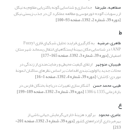
صفاهیه، علیرضا
جداسازی و شناسایی گونه باکتریایی مقاوم به نیکل
از رسوبات آلوده خورموسی و مطالعه عملکرد آن در جذب زیستی نیکل
[دوره 39، شماره 2، 1392، صفحه 93-100]
ط
طاهری، مرضیه
به کارگیری فرایند تحلیل شبکه‎ای فازی (Fuzzy
ANP) در شناسایی مکان بهینۀ ایستگاه‎های انتقال پسماند شهرستان
اصفهان
[دوره 39، شماره 3، 1392، صفحه 165-177]
طبیبیان، منوچهر
ارتقای کیفیت محیطی و رضایت‌مندی از زندگی در
محلات جدید با اولویت‌بندی اقدامات بر اساس نظرهای ساکنان (نمونة
موردی: کاشان)
[دوره 39، شماره 4، 1392، صفحه 1-16]
طیبی، محمد حسن
آشکارسازی تغییرات دریاچة بختگان فارس در
بازة زمانی 1335 تا 1386
[دوره 39، شماره 3، 1392، صفحه 189-199]
ع
عامری، محمود
برآورد هزینۀ خارجی گرمایش جهانی ناشی از
بهره‌برداری آزاد‌راه‌های کشور
[دوره 39، شماره 3، 1392، صفحه 201-
213]