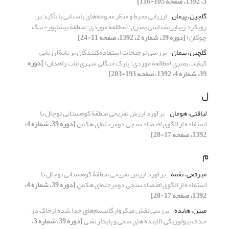
3، 1392، صفحه 105-116]
گلچین، پیمان
ارزیابی محیط و منظر محوطه‌های باستانی با تأکید بر
رویکرد زیبایی شناسی بصری: (مطالعة موردی: منطقة بیشاپور- تنگ
چوگان)
[دوره 39، شماره 2، 1392، صفحه 11-24]
گلچین، پیمان
بررسی ترجیحات استفاده‌کنندگان بر پایة ارزیابی
کیفیت بصری (مطالعة موردی: پارک جنگلی شهری ملت زاهدان)
[دوره
39، شماره 4، 1392، صفحه 193-203]
ل
لیاقتی، هومان
برآورد ارزش تفریحی منطقۀ کوهستانی توچال با
استفاده از الگوی اقتصادسنجی دو‌مرحله‌ای هکمن
[دوره 39، شماره 4،
1392، صفحه 17-28]
م
مبرقعی، نغمه
برآورد ارزش تفریحی منطقۀ کوهستانی توچال با
استفاده از الگوی اقتصادسنجی دو‌مرحله‌ای هکمن
[دوره 39، شماره 4،
1392، صفحه 17-28]
مبین، هایده
بررسی نقش میکروارگانیسم‌های جدا شده ازخاک در
حذف بیولوژیکی آلاینده های سمی و پایدار نفتی
[دوره 39، شماره 3،