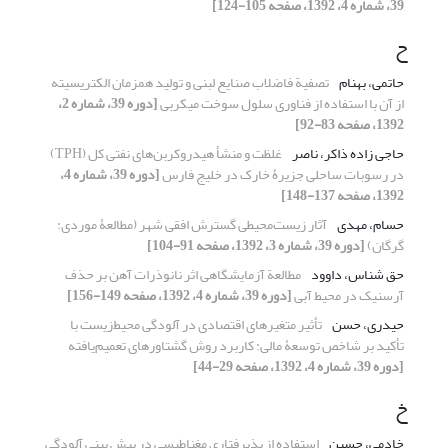
39، شماره 4، 1392، صفحه 105-124]
ح
حاتمی، بهنام
تصفیة فاضلاب صنایع لبنی و تولید همزمان الکتریسیته
از آن با استفاده از فناوری سلول سوخت میکربی
[دوره 39، شماره 2،
1392، صفحه 83-92]
حاجی زاده ذاکر، ناصر
غلظت و منشأ هیدروکربن‌های نفتی کل (TPH)
در رسوبات ساحلی جزیرۀ خارک در خلیج فارس
[دوره 39، شماره 4،
1392، صفحه 137-148]
حسام، مهدی
آثار زیست‌محیطی گسترش افقی شهر (مطالعۀ موردی:
گرگان)
[دوره 39، شماره 3، 1392، صفحه 91-104]
حق شناس، داوود
مطالعة آزمایشگاهی اثر نانوذرات آهن بر حذف
آرسنیک در محیط آبی
[دوره 39، شماره 4، 1392، صفحه 149-156]
حیدری، حسن
تأثیر متغیرهای اقتصادی در آلودگی محیط‌زیست با
تأکید بر شاخص توسعۀ مالی: کاربرد روش گشتاورهای تعمیم‌یافته
[دوره 39، شماره 4، 1392، صفحه 29-44]
خ
خادمی، حسین
استفاده از پذیرفتاری مغناطیسی در پیش بینی آلودگی