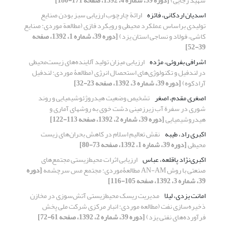
شهید رجایی)
[دوره 39، شماره 4، 1392، صفحه 171-180]
اسدیان اردکانی، فائزه
ارائة چارچوب ارزیابی سبز بودن صنایع
تولیدی براساس عملکرد محیطی و رویکرد فازی (مطالعة موردی: صنایع
کاشی، فولاد و نساجی استان یزد)
[دوره 39، شماره 1، 1392، صفحه
39-52]
اشرافی بفروئی، مژده
ارزیابی میزان تولید آلاینده‌های زیست‌محیطی
در لند‌فیل و تکنولوژی‌های استحصال انرژی (مطالعۀ موردی: لند‌فیل
آرادکوه)
[دوره 39، شماره 3، 1392، صفحه 23-32]
اصغری مقدم، اصغر
تشخیص وضعیت هیدروژئوشیمیایی و روند
شوری در سفرة آب ‌زیرزمینی دشت خوی به روشهای آماری و
هیدروشیمیایی
[دوره 39، شماره 2، 1392، صفحه 113-122]
اکبری راد، طیبه
نقش تعالیم اسلام در کاهش بحران‌های زیست
محیطی
[دوره 39، شماره 1، 1392، صفحه 73-80]
اکبری‌نژاد پاقلعه، عباس
ارزیابی اثرات محیط‌زیستی مجتمع‌های
صنعتی با روش AN-AM مطالعۀموردی: مجتمع مس سرچشمه
[دوره
39، شماره 3، 1392، صفحه 105-116]
امانت یزدی، لیلا
مدیریت ریسک محیط‌زیستی آتش‌سوزی در مخازن
ذخیره‌سازی نفت (مطالعه موردی: انبار مرکزی شرکت ملی پخش
فرآورده‌های نفتی یزد)
[دوره 39، شماره 2، 1392، صفحه 61-72]