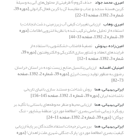
امیری، محمد جواد
حذف کروم 6 ظرفیتی از محلول‌های آبی به وسیلة
کربن هستة سنجد و عناب و مقایسة آن با کربن فعال گرانولی
[دوره 39،
شماره 3، 1392، صفحه 13-22]
امیری، وهاب
ارزیابی تغییرات کیفی آب زیرزمینی دشت لنجانات با
استفاده از تحلیل عاملی ترکیب شده با نظریة انتروپی اطلاعات
[دوره
39، شماره 2، 1392، صفحه 33-44]
امین زاده، بهنوش
تصفیۀ فاضلاب خشکشویی با استفاده از
فرایندهای انعقاد و شناورسازی الکتریکی و الکتروفنتون
[دوره 39،
شماره 3، 1392، صفحه 1-12]
امینیان، افسانه
ارزیابی پتانسیل منابع زیست توده در استان خراسان
رضوی به منظور تولید زیست انرژی
[دوره 39، شماره 2، 1392، صفحه
73-82]
ایرانی بهبهانی، هما
روش شناخت و مستند سازی باغهای تاریخی
ناشناخته ایران
[دوره 39، شماره 1، 1392، صفحه 145-156]
ایرانی بهبهانی، هما
ارزیابی محیط و منظر محوطه‌های باستانی با تأکید بر
رویکرد زیبایی شناسی بصری: (مطالعة موردی: منطقة بیشاپور- تنگ
چوگان)
[دوره 39، شماره 2، 1392، صفحه 11-24]
ایرانی بهبهانی، هما
بررسی ترجیحات استفاده‌کنندگان بر پایة ارزیابی
کیفیت بصری (مطالعة موردی: پارک جنگلی شهری ملت زاهدان)
[دوره