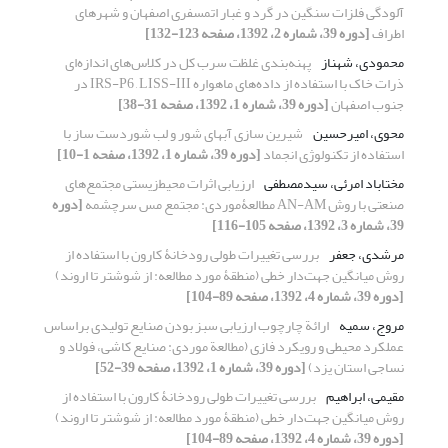
آلودگی فلزات سنگین در گرد و غبار اتمسفری اصفهان و شهرهای
اطراف
[دوره 39، شماره 2، 1392، صفحه 123-132]
محمودی، شهناز
پهنه‌بندی غلظت سرب کل در کلاس‌های اندازه‌ای
ذرات خاک با استفاده از داده‌های ماهواره ‌IRS-P6 , LISS-III در
جنوب اصفهان
[دوره 39، شماره 1، 1392، صفحه 31-38]
محوی، امیرحسین
شیرین سازی آبهای شور و لب شوردست ساز با
استفاده از تکنولوژی انجماد
[دوره 39، شماره 1، 1392، صفحه 1-10]
مختاباد امرئی، سیدمصطفی
ارزیابی اثرات محیط‌زیستی مجتمع‌های
صنعتی با روش AN-AM مطالعۀموردی: مجتمع مس سرچشمه
[دوره
39، شماره 3، 1392، صفحه 105-116]
مرشدی، جعفر
بررسی تغییرات طولی رودخانۀ کارون با استفاده از
روش میانگین جهت‌دار خطی (منطقۀ مورد مطالعه: از شوشتر تا اروند)
[دوره 39، شماره 4، 1392، صفحه 89-104]
مروج، سمیه
ارائة چارچوب ارزیابی سبز بودن صنایع تولیدی براساس
عملکرد محیطی و رویکرد فازی (مطالعة موردی: صنایع کاشی، فولاد و
نساجی استان یزد)
[دوره 39، شماره 1، 1392، صفحه 39-52]
مقیمی، ابراهیم
بررسی تغییرات طولی رودخانۀ کارون با استفاده از
روش میانگین جهت‌دار خطی (منطقۀ مورد مطالعه: از شوشتر تا اروند)
[دوره 39، شماره 4، 1392، صفحه 89-104]