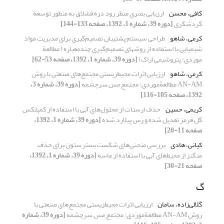
کافی، محسن
ارزیابی بصری منظر رود دره قشلاق به منظور توسعة
گردشگری
[دوره 39، شماره 1، 1392، صفحه 133-144]
کرمی، شاهو
طراحی سیستم پشتیبان تصمیم‌گیری برای مدیریت مواد
شیمیایی با استفاده از روشهای تصمیم‌گیری چندمعیاره ( مطالعة
موردی: پتروشیمی اراک)
[دوره 39، شماره 1، 1392، صفحه 53-62]
کرمی، شاهو
ارزیابی اثرات محیط‌زیستی مجتمع‌های صنعتی با روش
AN-AM مطالعۀموردی: مجتمع مس سرچشمه
[دوره 39، شماره 3،
1392، صفحه 105-116]
کریمی، حسین
حذف ارسنات از محلول‌های آبی با استفاده از کمپلکس
گل قرمز تعدیل شده و رس پیلارد شده
[دوره 39، شماره 1، 1392،
صفحه 11-20]
کیانی، هادی
بررسی منحنی‌های شکست بستر ستون برای حذف
منگنز از محیط‌های آبی با استفاده از ماسه
[دوره 39، شماره 1، 1392،
صفحه 21-30]
گ
گلالی‌زاده، سامان
ارزیابی اثرات محیط‌زیستی مجتمع‌های صنعتی با
روش AN-AM مطالعۀموردی: مجتمع مس سرچشمه
[دوره 39، شماره