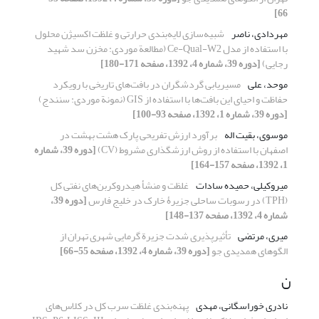
66]
مهردادی، ناصر
شبیه‌سازی لایه‌بندی حرارتی و غلظت اکسیژن محلول
با استفاده از مدل Ce-Qual-W2 (مطالعة موردی: مخزن سد شهید
رجایی)
[دوره 39، شماره 4، 1392، صفحه 171-180]
موحد، علی
مسیریابی گردشگران در بافت‌های تاریخی با رویکرد
حفاظت و احیای این بافت‌ها با استفاده از GIS (نمونة موردی: سنندج)
[دوره 39، شماره 1، 1392، صفحه 93-100]
موسوی، بقیت اله
برآورد ارزش تفریحی پارک هشت بهشت در
اصفهان با استفاده از روش ارزشگذاری مشروط (CV)
[دوره 39، شماره
1، 1392، صفحه 157-164]
میروکیلی، حمیده سادات
غلظت و منشأ هیدروکربن‌های نفتی کل
(TPH) در رسوبات ساحلی جزیرۀ خارک در خلیج فارس
[دوره 39،
شماره 4، 1392، صفحه 137-148]
میری، مرتضی
تأثیرپذیری شدت جزیرة گرمایی شهری تهران از
الگوهای همدیدی جو
[دوره 39، شماره 4، 1392، صفحه 55-66]
ن
نادری خوراسگانی، مهدی
پهنه‌بندی غلظت سرب کل در کلاس‌های