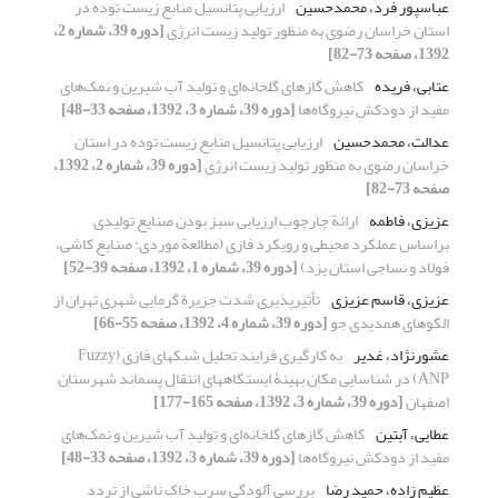
عباسپور فرد، محمدحسین
ارزیابی پتانسیل منابع زیست توده در
استان خراسان رضوی به منظور تولید زیست انرژی
[دوره 39، شماره 2،
1392، صفحه 73-82]
عتابی، فریده
کاهش گازهای گلخانه‌ای و تولید آب شیرین و نمک‌های
مفید از دودکش نیروگاه‌ها
[دوره 39، شماره 3، 1392، صفحه 33-48]
عدالت، محمد‌حسین
ارزیابی پتانسیل منابع زیست توده در استان
خراسان رضوی به منظور تولید زیست انرژی
[دوره 39، شماره 2، 1392،
صفحه 73-82]
عزیزی، فاطمه
ارائة چارچوب ارزیابی سبز بودن صنایع تولیدی
براساس عملکرد محیطی و رویکرد فازی (مطالعة موردی: صنایع کاشی،
فولاد و نساجی استان یزد)
[دوره 39، شماره 1، 1392، صفحه 39-52]
عزیزی، قاسم عزیزی
تأثیرپذیری شدت جزیرة گرمایی شهری تهران از
الگوهای همدیدی جو
[دوره 39، شماره 4، 1392، صفحه 55-66]
عشورنژاد، غدیر
به کارگیری فرایند تحلیل شبکه‎ای فازی (Fuzzy
ANP) در شناسایی مکان بهینۀ ایستگاه‎های انتقال پسماند شهرستان
اصفهان
[دوره 39، شماره 3، 1392، صفحه 165-177]
عطایی، آبتین
کاهش گازهای گلخانه‌ای و تولید آب شیرین و نمک‌های
مفید از دودکش نیروگاه‌ها
[دوره 39، شماره 3، 1392، صفحه 33-48]
عظیم زاده، حمید رضا
بررسی آلودگی سرب خاک ناشی از تردد