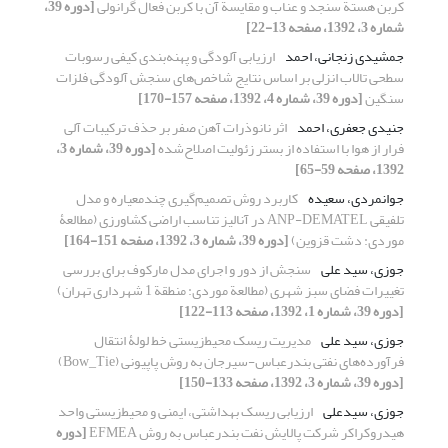
کربن هستة سنجد و عناب و مقایسة آن با کربن فعال گرانولی
[دوره 39،
شماره 3، 1392، صفحه 13-22]
جمشیدی زنجانی، احمد
ارزیابی آلودگی و پهنه‌‌‌بندی کیفی رسوبات
سطحی تالاب انزلی بر اساس نتایج شاخص‌های سنجش آلودگی فلزات
سنگین
[دوره 39، شماره 4، 1392، صفحه 157-170]
جنیدی جعفری، احمد
اثر نانوذرات آهن صفر بر حذف ترکیبات آلی
فرار از هوا با استفاده از بستر زئولیت اصلاح‌شده
[دوره 39، شماره 3،
1392، صفحه 59-65]
جوانمردی، سعیده
کاربرد روش تصمیم‌گیری چند‌معیاره و مدل
تلفیقی ANP-DEMATEL در آنالیز تناسب اراضی کشاورزی (مطالعۀ
موردی: دشت قزوین)
[دوره 39، شماره 3، 1392، صفحه 151-164]
جوزی، سید علی
سنجش از دور و اجرای مدل مارکوف برای بررسی
تغییرات فضای سبز شهری (مطالعة موردی: منطقة 1 شهرداری تهران)
[دوره 39، شماره 1، 1392، صفحه 113-122]
جوزی، سید علی
مدیریت ریسک محیط‌زیستی خط لولۀ انتقال
فرآورده‌های نفتی بندرعباس-سیرجان به روش پاپیونی (Bow_Tie)
[دوره 39، شماره 3، 1392، صفحه 133-150]
جوزی، سیدعلی
ارزیابی ریسک بهداشتی، ایمنی و محیط‌زیستی واحد
هیدروکراکر شرکت پالایش نفت بندرعباس به روش EFMEA
[دوره