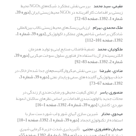
مقیمی، سید محمد
بررسی نقش عملکرد شبکه‌های NGOs محیط
زیستی بر اقدامات کارآفرینانه در NGOs محیط زیستی ایران
[دوره 39،
شماره 1، 1392، صفحه 63-72]
ملک محمدی، بهرام
ارزیابی ریسک‌های محیط زیستی تالاب بین‌المللی
شادگان بر اساس شاخص‌های عملکرد اکولوژیکی
[دوره 39، شماره 1،
1392، صفحه 101-112]
ملکوتیان، محمد
تصفیة فاضلاب صنایع لبنی و تولید همزمان
الکتریسیته از آن با استفاده از فناوری سلول سوخت میکربی
[دوره 39،
شماره 2، 1392، صفحه 83-92]
منادی، علیرضا
بررسی نقش میکروارگانیسم‌های جدا شده ازخاک در
حذف بیولوژیکی آلاینده های سمی و پایدار نفتی
[دوره 39، شماره 3،
1392، صفحه 67-73]
منصوری، یاسر
ارتقای کیفیت محیطی و رضایت‌مندی از زندگی در
محلات جدید با اولویت‌بندی اقدامات بر اساس نظرهای ساکنان (نمونة
موردی: کاشان)
[دوره 39، شماره 4، 1392، صفحه 1-16]
مهدوی، مختار
شیرین سازی آبهای شور و لب شوردست ساز با
استفاده از تکنولوژی انجماد
[دوره 39، شماره 1، 1392، صفحه 1-10]
مهدیان ماهفروزی، مجتبی
تأثیرپذیری شدت جزیرة گرمایی شهری
تهران از الگوهای همدیدی جو
[دوره 39، شماره 4، 1392، صفحه 55-