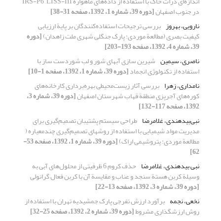
اندازه‌ای ذرات خاک با استفاده از داده‌های ماهواره ‌IRS-P6 , LISS-III
در جنوب اصفهان
[دوره 39، شماره 1، 1392، صفحه 31-38]
نارویی، بهروز
بررسی ترجیحات استفاده‌کنندگان بر پایة ارزیابی
کیفیت بصری (مطالعة موردی: پارک جنگلی شهری ملت زاهدان)
[دوره
39، شماره 4، 1392، صفحه 193-203]
ناصری، سیمین
شیرین سازی آبهای شور و لب شوردست ساز با
استفاده از تکنولوژی انجماد
[دوره 39، شماره 1، 1392، صفحه 1-10]
نامداری، زهرا
بررسی آثار زیست‌محیطی بهره‌برداری کارخانه‌های
کوره‌های آجرپزی منطقة قهاب شهرستان اصفهان
[دوره 39، شماره 3،
1392، صفحه 117-132]
نبی‌بید‌هندی، غلامرضا
طراحی سیستم پشتیبان تصمیم‌گیری برای
مدیریت مواد شیمیایی با استفاده از روشهای تصمیم‌گیری چندمعیاره (
مطالعة موردی: پتروشیمی اراک)
[دوره 39، شماره 1، 1392، صفحه 53-
62]
نبی بیدهندی، غلامرضا
حذف کروم 6 ظرفیتی از محلول‌های آبی به
وسیلة کربن هستة سنجد و عناب و مقایسة آن با کربن فعال گرانولی
[دوره 39، شماره 3، 1392، صفحه 13-22]
نخعی، نجمه
برآورد ارزش تفرجی پارک جمشیدیه تهران با استفاده از
روش ارزشگذاری مشروط
[دوره 39، شماره 2، 1392، صفحه 25-32]