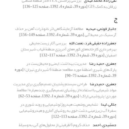
تقی زاده، محمد مهدی
بررسی پراکنش BTEXدر منطقة صنعتی
زرقان به کمک GIS
[دوره 39، شماره 4، 1392، صفحه 125-136]
ج
جانباز فوتمی، مهدیه
مطالعة آزمایشگاهی اثر نانوذرات آهن بر حذف
آرسنیک در محیط آبی
[دوره 39، شماره 4، 1392، صفحه 149-156]
جعفرزاده حقیقی فرد، نعمت الله
بررسی آثار زیست‌محیطی
بهره‌برداری کارخانه‌های کوره‌های آجرپزی منطقة قهاب شهرستان
اصفهان
[دوره 39، شماره 3، 1392، صفحه 117-132]
جعفری، حمید رضا
مدیریت بهداشت، ایمنی و محیط‌زیست در
پارک‌های شهری (منطقة مورد مطالعه: منطقة 6 شهرداری تهران)
[دوره
39، شماره 3، 1392، صفحه 75-90]
جعفری، حمیدرضا
طراحی سیستم پشتیبان تصمیم‌گیری برای مدیریت
مواد شیمیایی با استفاده از روشهای تصمیم‌گیری چندمعیاره ( مطالعة
موردی: پتروشیمی اراک)
[دوره 39، شماره 1، 1392، صفحه 53-62]
جلالی، لیدا
تشخیص وضعیت هیدروژئوشیمیایی و روند شوری در
سفرة آب ‌زیرزمینی دشت خوی به روشهای آماری و هیدروشیمیایی
[دوره 39، شماره 2، 1392، صفحه 113-122]
جمشیدی، احمد
حذف کروم 6 ظرفیتی از محلول‌های آبی به وسیلة