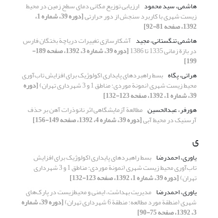
هاشمی، سید محمود
ارزیابی توزیع مکانی دمای سطح زمین در محیط
زیست شهری با کاربرد سنجش از دور حرارتی
[دوره 39، شماره 1،
1392، صفحه 81-92]
هاشمی تنگستانی، مجید
آشکارسازی تغییرات دریاچة بختگان فارس
در بازة زمانی 1335 تا 1386
[دوره 39، شماره 3، 1392، صفحه 189-
199]
هراتی، پگاه
بسط راهبردهای پایداری اکولوژیک برای افزایش تاب‌آوری
محیط زیست شهری (نمونة موردی: مناطق 1 و 3 شهرداری تهران)
[دوره
39، شماره 1، 1392، صفحه 123-132]
هورفر، عبدالحسین
مطالعة آزمایشگاهی اثر نانوذرات آهن بر حذف
آرسنیک در محیط آبی
[دوره 39، شماره 4، 1392، صفحه 149-156]
ی
یاوری، احمدرضا
بسط راهبردهای پایداری اکولوژیک برای افزایش
تاب‌آوری محیط زیست شهری (نمونة موردی: مناطق 1 و 3 شهرداری
تهران)
[دوره 39، شماره 1، 1392، صفحه 123-132]
یاوری، احمدرضا
مدیریت بهداشت، ایمنی و محیط‌زیست در پارک‌های
شهری (منطقة مورد مطالعه: منطقة 6 شهرداری تهران)
[دوره 39، شماره
3، 1392، صفحه 75-90]