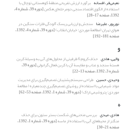
نعیمی‌فر، افسانه
برآورد ارزش تفریحی منطقۀ کوهستانی توچال با
استفاده از الگوی اقتصادسنجی دو‌مرحله‌ای هکمن
[دوره 39، شماره 4،
1392، صفحه 17-28]
نورپور، علیرضا
سنجش و ارزیابی ریسک آلودگی فلزات سنگین در
هوای تهران (مطالعۀ موردی: خیابان انقلاب)
[دوره 39، شماره 4، 1392،
صفحه 181-192]
و
والهی، هادی
حذف کروم 6 ظرفیتی از محلول‌های آبی به وسیلة کربن
هستة سنجد و عناب و مقایسة آن با کربن فعال گرانولی
[دوره 39،
شماره 3، 1392، صفحه 13-22]
وحیدی، حسین
طراحی سیستم پشتیبان تصمیم‌گیری برای مدیریت
مواد شیمیایی با استفاده از روشهای تصمیم‌گیری چندمعیاره ( مطالعة
موردی: پتروشیمی اراک)
[دوره 39، شماره 1، 1392، صفحه 53-62]
ه
هادی، مهدی
بررسی منحنی‌های شکست بستر ستون برای حذف
منگنز از محیط‌های آبی با استفاده از ماسه
[دوره 39، شماره 1، 1392،
صفحه 21-30]