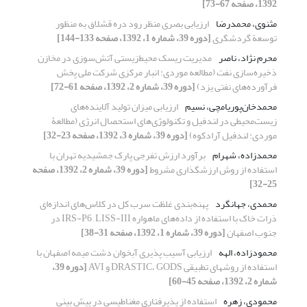
1392، صفحه 67-73]
مثنوی، محمدرضا
ارزیابی بصری منظر رود دره قشلاق به منظور
توسعة گردشگری
[دوره 39، شماره 1، 1392، صفحه 133-144]
محرم نژاد، ناصر
مدیریت ریسک محیط‌زیستی آتش‌سوزی در مخازن
ذخیره‌سازی نفت (مطالعه موردی: انبار مرکزی شرکت ملی پخش
فرآورده‌های نفتی یزد)
[دوره 39، شماره 2، 1392، صفحه 61-72]
محمدخان‌پوریامچی، نسیم
ارزیابی میزان تولید آلاینده‌های
زیست‌محیطی در لند‌فیل و تکنولوژی‌های استحصال انرژی (مطالعۀ
موردی: لند‌فیل آرادکوه)
[دوره 39، شماره 3، 1392، صفحه 23-32]
محمدزاده، شهرام
برآورد ارزش تفرجی پارک جمشیدیه تهران با
استفاده از روش ارزشگذاری مشروط
[دوره 39، شماره 2، 1392، صفحه
25-32]
محمدی، جهانگرد
پهنه‌بندی غلظت سرب کل در کلاس‌های اندازه‌ای
ذرات خاک با استفاده از داده‌های ماهواره ‌IRS-P6 , LISS-III در
جنوب اصفهان
[دوره 39، شماره 1، 1392، صفحه 31-38]
محمودزاده، الهه
ارزیابی آسیب پذیری آبخوان دشت میمه اصفهان با
استفاده از روشهای تطبیقی DRASTIC، GODS و AVI
[دوره 39،
شماره 2، 1392، صفحه 45-60]
محمودی، زهره
استفاده از پذیرفتاری مغناطیسی در پیش بینی