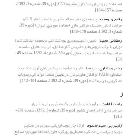
استفاده از روش ارزشگذاری مشروط (CV)
[دوره 39، شماره 1، 1392،
صفحه 157-164]
رفیعی، یوسف
پهنه‌بندی خطر سیلاب شهری با استفاده از GIS و
فرایند تحلیل سلسله مراتبی فازی (مطالعۀ موردی: تهران)
[دوره 39،
شماره 3، 1392، صفحه 179-188]
رمضانی، مجید
تعیین آسیب‌پذیری بوم‌شناختی مجموعة حفاظت‌شدة
توران با ترکیب روش‌های ماتریس آثار متقابل، فرایند تحلیل سلسله
‌مراتبی و فرایند تحلیل توسعه‌ای
[دوره 39، شماره 4، 1392، صفحه 45-
54]
ریاحی بختیاری، علیرضا
کاربرد توأم هیدروکربن‌های آروماتیک چند
حلقه‌ای (PAHs) و آلکان‌های نرمال در تعیین منشاء مواد آلی رسوبات
مانگرویی جزیره قشم
[دوره 39، شماره 2، 1392، صفحه 101-112]
ز
زاهد، فاطمه
برآورد هزینۀ خارجی گرمایش جهانی ناشی از
بهره‌برداری آزاد‌راه‌های کشور
[دوره 39، شماره 3، 1392، صفحه 201-
213]
زنجیرچی، سید محمود
ارائة چارچوب ارزیابی سبز بودن صنایع
تولیدی براساس عملکرد محیطی و رویکرد فازی (مطالعة موردی: صنایع