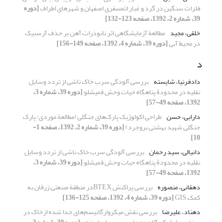
فلزات سنگین در گرد و غبار اتمسفری اصفهان و شهرهای اطراف
[دوره
39، شماره 2، 1392، صفحه 123-132]
خلقی، مجید
مطالعة آزمایشگاهی اثر نانوذرات آهن بر حذف آرسنیک
در محیط آبی
[دوره 39، شماره 4، 1392، صفحه 149-156]
د
دادفرنیا، شایسته
بررسی آلودگی سرب خاک ناشی از تردد وسایل
نقلیه در محدودۀ پناهگاه حیات وحش قمیشلو
[دوره 39، شماره 3،
1392، صفحه 49-57]
دارابی، حسن
طراحی اکولوژیک پارک‌های جنگلی (مطالعة موردی: پارک
جنگلی شهید بهشتی بروجرد)
[دوره 39، شماره 2، 1392، صفحه 1-
10]
دانیالی، سید رحمان
بررسی آلودگی سرب خاک ناشی از تردد وسایل
نقلیه در محدودۀ پناهگاه حیات وحش قمیشلو
[دوره 39، شماره 3،
1392، صفحه 49-57]
دهقانی، منصوره
بررسی پراکنش BTEXدر منطقة صنعتی زرقان به
کمک GIS
[دوره 39، شماره 4، 1392، صفحه 125-136]
دهناد، علیرضا
بررسی نقش میکروارگانیسم‌های جدا شده ازخاک در