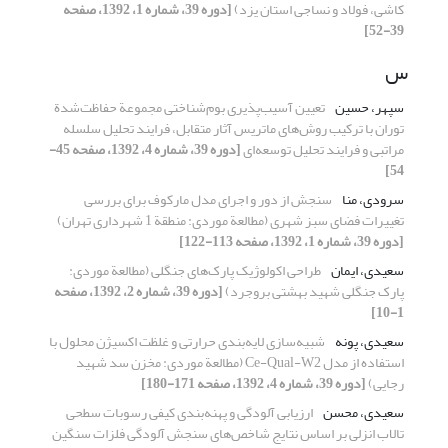
کاشی، فولاد و نساجی استان یزد)
[دوره 39، شماره 1، 1392، صفحه
39-52]
س
سپهر، حسین
تعیین آسیب‌پذیری بوم‌شناختی مجموعة حفاظت‌شدة
توران با ترکیب روش‌های ماتریس آثار متقابل، فرایند تحلیل سلسله
‌مراتبی و فرایند تحلیل توسعه‌ای
[دوره 39، شماره 4، 1392، صفحه 45-
54]
سرودی، منا
سنجش از دور و اجرای مدل مارکوف برای بررسی
تغییرات فضای سبز شهری (مطالعة موردی: منطقة 1 شهرداری تهران)
[دوره 39، شماره 1، 1392، صفحه 113-122]
سعیدی، ایمان
طراحی اکولوژیک پارک‌های جنگلی (مطالعة موردی:
پارک جنگلی شهید بهشتی بروجرد)
[دوره 39، شماره 2، 1392، صفحه
1-10]
سعیدی، پونه
شبیه‌سازی لایه‌بندی حرارتی و غلظت اکسیژن محلول با
استفاده از مدل Ce-Qual-W2 (مطالعة موردی: مخزن سد شهید
رجایی)
[دوره 39، شماره 4، 1392، صفحه 171-180]
سعیدی، محسن
ارزیابی آلودگی و پهنه‌‌‌بندی کیفی رسوبات سطحی
تالاب انزلی بر اساس نتایج شاخص‌های سنجش آلودگی فلزات سنگین