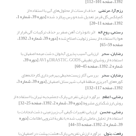
1392، صفحه 101-112]
رزم آرا، مرتضی
حذف ارسنات از محلول‌های آبی با استفاده از
کمپلکس گل قرمز تعدیل شده و رس پیلارد شده
[دوره 39، شماره 1،
1392، صفحه 11-20]
رستمی، روح اله
اثر نانوذرات آهن صفر بر حذف ترکیبات آلی فرار از
هوا با استفاده از بستر زئولیت اصلاح‌شده
[دوره 39، شماره 3، 1392،
صفحه 59-65]
رضایان، سحر
ارزیابی آسیب پذیری آبخوان دشت میمه اصفهان با
استفاده از روشهای تطبیقی DRASTIC، GODS و AVI
[دوره 39،
شماره 2، 1392، صفحه 45-60]
رضایان، سحر
بررسی آثار زیست‌محیطی بهره‌برداری کارخانه‌های
کوره‌های آجرپزی منطقة قهاب شهرستان اصفهان
[دوره 39، شماره 3،
1392، صفحه 117-132]
رضایی، اعظم
برآورد ارزش تفرجی پارک جمشیدیه تهران با استفاده از
روش ارزشگذاری مشروط
[دوره 39، شماره 2، 1392، صفحه 25-32]
رضایی، محسن
ارزیابی تغییرات کیفی آب زیرزمینی دشت لنجانات با
استفاده از تحلیل عاملی ترکیب شده با نظریة انتروپی اطلاعات
[دوره
39، شماره 2، 1392، صفحه 33-44]
رفعت، بتول
برآورد ارزش تفریحی پارک هشت بهشت در اصفهان با