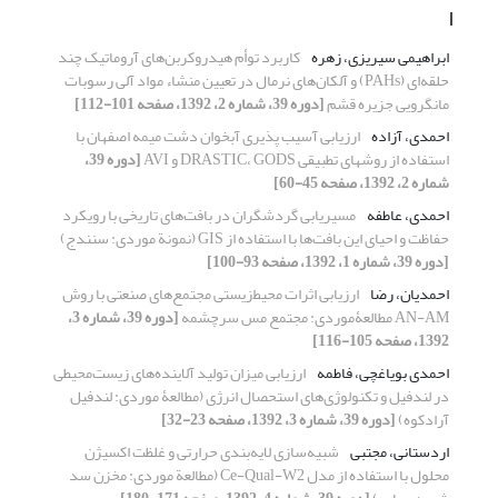
ا
ابراهیمی سیریزی، زهره
کاربرد توأم هیدروکربن‌های آروماتیک چند
حلقه‌ای (PAHs) و آلکان‌های نرمال در تعیین منشاء مواد آلی رسوبات
مانگرویی جزیره قشم
[دوره 39، شماره 2، 1392، صفحه 101-112]
احمدی، آزاده
ارزیابی آسیب پذیری آبخوان دشت میمه اصفهان با
استفاده از روشهای تطبیقی DRASTIC، GODS و AVI
[دوره 39،
شماره 2، 1392، صفحه 45-60]
احمدی، عاطفه
مسیریابی گردشگران در بافت‌های تاریخی با رویکرد
حفاظت و احیای این بافت‌ها با استفاده از GIS (نمونة موردی: سنندج)
[دوره 39، شماره 1، 1392، صفحه 93-100]
احمدیان، رضا
ارزیابی اثرات محیط‌زیستی مجتمع‌های صنعتی با روش
AN-AM مطالعۀموردی: مجتمع مس سرچشمه
[دوره 39، شماره 3،
1392، صفحه 105-116]
احمدی بویاغچی، فاطمه
ارزیابی میزان تولید آلاینده‌های زیست‌محیطی
در لند‌فیل و تکنولوژی‌های استحصال انرژی (مطالعۀ موردی: لند‌فیل
آرادکوه)
[دوره 39، شماره 3، 1392، صفحه 23-32]
اردستانی، مجتبی
شبیه‌سازی لایه‌بندی حرارتی و غلظت اکسیژن
محلول با استفاده از مدل Ce-Qual-W2 (مطالعة موردی: مخزن سد