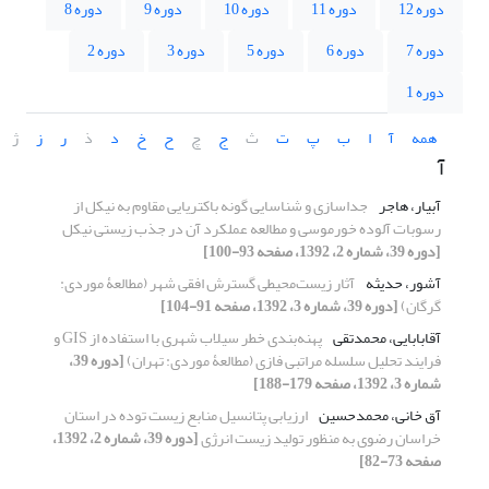
دوره 12
دوره 11
دوره 10
دوره 9
دوره 8
دوره 7
دوره 6
دوره 5
دوره 3
دوره 2
دوره 1
همه
آ
ا
ب
پ
ت
ث
ج
چ
ح
خ
د
ذ
ر
ز
ژ
آ
آبیار، هاجر
جداسازی و شناسایی گونه باکتریایی مقاوم به نیکل از
رسوبات آلوده خورموسی و مطالعه عملکرد آن در جذب زیستی نیکل
[دوره 39، شماره 2، 1392، صفحه 93-100]
آشور، حدیثه
آثار زیست‌محیطی گسترش افقی شهر (مطالعۀ موردی:
گرگان)
[دوره 39، شماره 3، 1392، صفحه 91-104]
آقابابایی، محمدتقی
پهنه‌بندی خطر سیلاب شهری با استفاده از GIS و
فرایند تحلیل سلسله مراتبی فازی (مطالعۀ موردی: تهران)
[دوره 39،
شماره 3، 1392، صفحه 179-188]
آق خانی، محمدحسین
ارزیابی پتانسیل منابع زیست توده در استان
خراسان رضوی به منظور تولید زیست انرژی
[دوره 39، شماره 2، 1392،
صفحه 73-82]