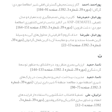
پوراحمد، احمد
آثار زیست‌محیطی گسترش افقی شهر (مطالعۀ موردی:
گرگان)
[دوره 39، شماره 3، 1392، صفحه 91-104]
پورخباز، حمیدرضا
کاربرد روش تصمیم‌گیری چند‌معیاره و مدل
تلفیقی ANP-DEMATEL در آنالیز تناسب اراضی کشاورزی (مطالعۀ
موردی: دشت قزوین)
[دوره 39، شماره 3، 1392، صفحه 151-164]
پورخباز، علیرضا
حذف کروم 6 ظرفیتی از محلول‌های آبی به وسیلة
کربن هستة سنجد و عناب و مقایسة آن با کربن فعال گرانولی
[دوره 39،
شماره 3، 1392، صفحه 13-22]
ت
تاسا، حمید
ارزیابی بصری منظر رود دره قشلاق به منظور توسعة
گردشگری
[دوره 39، شماره 1، 1392، صفحه 133-144]
تاسا، حمید
مدیریت بهداشت، ایمنی و محیط‌زیست در پارک‌های
شهری (منطقة مورد مطالعه: منطقة 6 شهرداری تهران)
[دوره 39، شماره
3، 1392، صفحه 75-90]
ترابیان، علی
تصفیۀ فاضلاب خشکشویی با استفاده از فرایندهای
انعقاد و شناورسازی الکتریکی و الکتروفنتون
[دوره 39، شماره 3،
1392، صفحه 1-12]