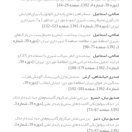
[دوره 39، شماره 4، 1392، صفحه 29-44]
صالحی، اسماعیل
بسط راهبردهای پایداری اکولوژیک برای افزایش
تاب‌آوری محیط زیست شهری (نمونة موردی: مناطق 1 و 3 شهرداری
تهران)
[دوره 39، شماره 1، 1392، صفحه 123-132]
صالحی، اسماعیل
مدیریت بهداشت، ایمنی و محیط‌زیست در پارک‌های
شهری (منطقة مورد مطالعه: منطقة 6 شهرداری تهران)
[دوره 39، شماره
3، 1392، صفحه 75-90]
صالحی، اسماعیل
پهنه‌بندی خطر سیلاب شهری با استفاده از GIS و
فرایند تحلیل سلسله مراتبی فازی (مطالعۀ موردی: تهران)
[دوره 39،
شماره 3، 1392، صفحه 179-188]
صدری جهانشاهی، آرش
سنجش و ارزیابی ریسک آلودگی فلزات
سنگین در هوای تهران (مطالعۀ موردی: خیابان انقلاب)
[دوره 39،
شماره 4، 1392، صفحه 181-192]
صدیق بیان، خسرو
بررسی نقش میکروارگانیسم‌های جدا شده ازخاک
در حذف بیولوژیکی آلاینده های سمی و پایدار نفتی
[دوره 39، شماره 3،
1392، صفحه 67-73]
صدیق بیان، دنیز
بررسی نقش میکروارگانیسم‌های جدا شده ازخاک
در حذف بیولوژیکی آلاینده های سمی و پایدار نفتی
[دوره 39، شماره 3،
1392، صفحه 67-73]