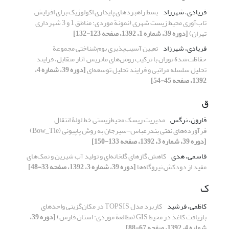
فریادی، شهرزاد
بسط راهبردهای پایداری اکولوژیک برای افزایش
تاب‌آوری محیط زیست شهری (نمونة موردی: مناطق 1 و 3 شهرداری
تهران)
[دوره 39، شماره 1، 1392، صفحه 123-132]
فریادی، شهرزاد
تعیین آسیب‌پذیری بوم‌شناختی مجموعة
حفاظت‌شدة توران با ترکیب روش‌های ماتریس آثار متقابل، فرایند
تحلیل سلسله ‌مراتبی و فرایند تحلیل توسعه‌ای
[دوره 39، شماره 4،
1392، صفحه 45-54]
ق
قارون، نرگس
مدیریت ریسک محیط‌زیستی خط لولۀ انتقال
فرآورده‌های نفتی بندرعباس-سیرجان به روش پاپیونی (Bow_Tie)
[دوره 39، شماره 3، 1392، صفحه 133-150]
قاسمی، هدی
کاهش گازهای گلخانه‌ای و تولید آب شیرین و نمک‌های
مفید از دودکش نیروگاه‌ها
[دوره 39، شماره 3، 1392، صفحه 33-48]
ک
کاظمی، فرشید
کاربرد مدل TOPSIS در مکان‌گزینی واحدهای
بازیافت کاغذ در محیط GIS (مطالعة موردی: استان فارس)
[دوره 39،
شماره 4، 1392، صفحه 67-88]