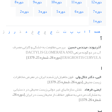
دوره 12
دوره 11
دوره 10
دوره 9
دوره 8
دوره 7
دوره 6
دوره 5
دوره 3
دوره 2
دوره 1
همه
آ
ا
ب
پ
ت
ث
ج
چ
ح
خ
د
ذ
ر
ز
ژ
آ
آذرنیوند، مهندس حسین
بررسی مقاومت به خشکی و کارایی مصرف
آب در دو گونه مرتعی DACTYLIS GLOMERATA AND
ERAGROSTIS CURVULA
[دوره 26، شماره 25، 1379]
ا
الهی، دکتر جلال ولی
فون ماهیان ارزشمند ایران در معرض مخاطرات
زیست محیطی
[دوره 26، شماره 25، 1379]
ایمنی، فرهاد
نقش سازمانهای غیر دولتی زیست محیطی در دستیابی
به مشارکت مردمی به منظور حفاظت از محیط زیست در ایران
[دوره 26،
شماره 26، 1379]
ب