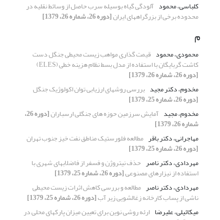
کلباسی، محمود
آلودگی گیاه بوسیله سرب حاصل از وسائط نقلیه در
محدوده برخی از بزرگراههای ایران
[دوره 26، شماره 26، 1379]
م
محمودی، محمود
قیمت گذاری مواهب زیست محیطی جنگل دست
کاشت گربایگان با استفاده از مدل بسط نظام هزینه خطی (ELES)
[دوره 26، شماره 26، 1379]
مخدوم، دکتر مجید
بررسی روشهای ارزیابی توان اکولوژیک جنگل
[دوره 26، شماره 25، 1379]
مخدوم، مجید
آمایش سرزمین حوزه های جنگلی ارسباران
[دوره 26،
شماره 26، 1379]
مهاجرانی، دکتر باقر
مطالعه فلورستیک مناطق نفت خیز جنوب تهران
[دوره 26، شماره 25، 1379]
مهردادی، دکتر ناصر
حذف نیتروژن و فسفر از فاضلابهای شهری با
استفاده از نیزارهای مصنوعی
[دوره 26، شماره 25، 1379]
مهردادی، دکتر ناصر
مطالعه و بررسی کاهش اثرات زیست محیطی
ناشی از پساب کارخانه زغالشویی زیر آب
[دوره 26، شماره 25، 1379]
میکائیلی، علیرضا
ارئه روشی نوین برای تعیین میزان پارکهای محلی در