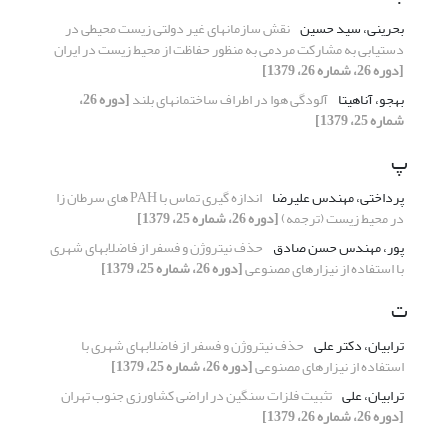
بحرینی، سید حسین
نقش سازمانهای غیر دولتی زیست محیطی در
دستیابی به مشارکت مردمی به منظور حفاظت از محیط زیست در ایران
[دوره 26، شماره 26، 1379]
بهجو، آناهیتا
آلودگی هوا در اطراف ساختمانهای بلند
[دوره 26،
شماره 25، 1379]
پ
پرداختی، مهندس علیرضا
اندازه گیری تماس با PAH های سرطان زا
در محیط زیست (ترجمه)
[دوره 26، شماره 25، 1379]
پور، مهندس حسن صادق
حذف نیتروژن و فسفر از فاضلابهای شهری
با استفاده از نیزارهای مصنوعی
[دوره 26، شماره 25، 1379]
ت
ترابیان، دکتر علی
حذف نیتروژن و فسفر از فاضلابهای شهری با
استفاده از نیزارهای مصنوعی
[دوره 26، شماره 25، 1379]
ترابیان، علی
تثبیت فلزات سنگین در اراضی کشاورزی جنوب تهران
[دوره 26، شماره 26، 1379]