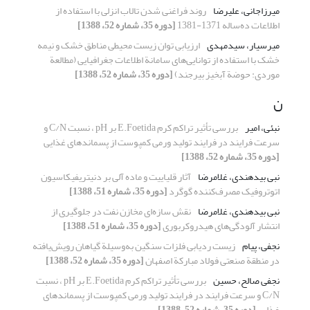
میرزاجانی، علیرضا
روند فراغنی شدن تالاب انزلی با استفاده از
اطلاعات ده‌ساله 1371-1381
[دوره 35، شماره 52، 1388]
میر‌سیار، سید‌مهدی
ارزیابی توان زیست محیطی مناطق خشک و نیمه
خشک با استفاده از توانایی‌‌های سامانة اطلاعات جغرافیایی (مطالعة
موردی: حوضة آبخیز بیرجند)
[دوره 35، شماره 52، 1388]
ن
نبئی، امیر
بررسی تأثیر تراکم کرم E.Foetida بر pH ، نسبت C/N و
سرعت فرایند در فرایند تولید ورمی کمپوست از پسماندهای غذایی
[دوره 35، شماره 52، 1388]
نبی بیدهندی، غلامرضا
آثار قلیاییت و ماده آلی بر دنیتریفیکاسیون
اتوتروفیک مصرف‌کننده گوگرد
[دوره 35، شماره 51، 1388]
نبی بیدهندی، غلامرضا
نقش ‌سازه‌ای مخازن نفت در جلوگیری از
انتشار آلودگی‌های هیدروکربوری
[دوره 35، شماره 51، 1388]
نجفی، پیام
زیست ردیابی فلزات سنگین به‌وسیلة گیاهان رویش‌یافته
در منطقة صنعتی فولاد مبارکة اصفهان
[دوره 35، شماره 52، 1388]
نجفی صالح، حسین
بررسی تأثیر تراکم کرم E.Foetida بر pH ، نسبت
C/N و سرعت فرایند در فرایند تولید ورمی کمپوست از پسماندهای
غذایی
[دوره 35، شماره 52، 1388]