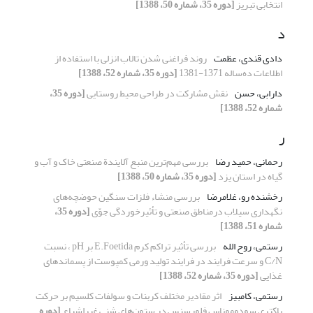
انتخابی تبریز
[دوره 35، شماره 50، 1388]
د
دادی قندی، عظمت
روند فراغنی شدن تالاب انزلی با استفاده از
اطلاعات ده‌ساله 1371-1381
[دوره 35، شماره 52، 1388]
دارابی، حسن
نقش مشارکت در طراحی محیط روستایی
[دوره 35،
شماره 52، 1388]
ر
رحمانی، حمید رضا
بررسی مهم‌ترین منبع آلایندة صنعتی خاک و آب و
گیاه در استان یزد
[دوره 35، شماره 50، 1388]
رخشنده رو، غلامرضا
بررسی منشاء فلزات سنگین حوضچه‌های
نگهداری سیلاب درمناطق صنعتی و تأثیرخوردگی جوّی
[دوره 35،
شماره 51، 1388]
رستمی، روح الله
بررسی تأثیر تراکم کرم E.Foetida بر pH ، نسبت
C/N و سرعت فرایند در فرایند تولید ورمی کمپوست از پسماندهای
غذایی
[دوره 35، شماره 52، 1388]
رستمی، کامبیز
اثر مقادیر مختلف کربنات و سولفات کلسیم بر حرکت
باکتری سودوموناس فلورسنس در ستون‌های شنی غیراشباع
[دوره