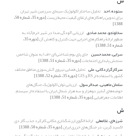
س
ستوده، احد
تحلیل ساختار اکولوژیک سیمای سرزمین شهر تهران
برای تدوین راهکارهای ارتقای کیفیت محیط زیست
[دوره 35، شماره 50،
1388]
سخاوتجو، محمد صادق
ارزیابی آلودگی صدا در شهر خرم‌آباد به
منظور ارائة راهکارهای اجرایی جهت کنترل و کاهش آن
[دوره 35،
شماره 51، 1388]
سرایی، محمدحسین
جای پای بوم شناختی(ای-اف) به عنوان شاخص
سنجش پایداری اجتماعات
[دوره 35، شماره 51، 1388]
سرکارگر‌اردکانی، علی
تحلیل فضایی نیروی آتش‌سوزی مناطق مختلف
کشور با استفاده از RS و GIS
[دوره 35، شماره 52، 1388]
سلمان ماهینی، عبدالرسول
ارزیابی توان اکولوژیک جنگل‌های
حوضه‌های آبخیز دوهزار و سه هزار شمال ایران با استفاده از سیستم
اطلاعات جغرافیایی
[دوره 35، شماره 51، 1388]
ش
شرزه‌ای، غلامعلی
ارائة الگوی ارزشگذاری مکانی کارکرد جذب گاز دی
اکسید کربن، در جنگل‌های خزری ایران
[دوره 35، شماره 50، 1388]
شرعی پور، زهرا
شرایط هواشناختی جو بالا و وضعیت حاد آلودگی هوا