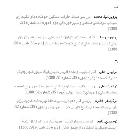
پ
پروین نیا، محمد
بررسی منشاء فلزات سنگین حوضچه‌های نگهداری
سیلاب درمناطق صنعتی و تأثیرخوردگی جوّی
[دوره 35، شماره 51،
1388]
پریور، پرستو
تحلیل ساختار اکولوژیک سیمای سرزمین شهر تهران
برای تدوین راهکارهای ارتقای کیفیت محیط زیست
[دوره 35، شماره 50،
1388]
ت
ترابیان، علی
آثار قلیاییت و ماده آلی بر دنیتریفیکاسیون اتوتروفیک
مصرف‌کننده گوگرد
[دوره 35، شماره 51، 1388]
ترابیان، علی
بررسی کارایی سه نوع غشای اسمز معکوس برای تصفیة
پساب احیای رزین‌های تعویض یونی
[دوره 35، شماره 52، 1388]
ترکیانفر، فائزه
ارزیابی آثار محیط‌زیستی منطقة ویژه اقتصادی انرژی
پارس بر خط ساحلی خلیج فارس در استان بوشهر
[دوره 35، شماره 52،
1388]
توحیدی، ناصر
توسعة پایدار تولید آهن و فولاد در ایران از جنبة
زیست‌محیطی با استفاده از منطق شلال
[دوره 35، شماره 50، 1388]