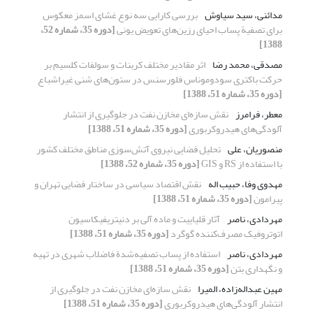
مدائنی، سید سیاوش
بررسی کارایی سه نوع غشای اسمز معکوس
برای تصفیة پساب احیای رزین‌های تعویض یونی
[دوره 35، شماره 52،
1388]
مصدقی، محمد رضا
اثر مقادیر مختلف کربنات و سولفات کلسیم بر
حرکت باکتری سودوموناس فلورسنس در ستون‌های شنی غیراشباع
[دوره 35، شماره 51، 1388]
معطر، فرامرز
نقش ‌سازه‌ای مخازن نفت در جلوگیری از انتشار
آلودگی‌های هیدروکربوری
[دوره 35، شماره 51، 1388]
منصوریان، علی
تحلیل فضایی نیروی آتش‌سوزی مناطق مختلف کشور
با استفاده از RS و GIS
[دوره 35، شماره 52، 1388]
مهدوی وفا، حبیب اله
نقش اقتصاد سیاسی در ساختار فضایی تهران و
پیرامون
[دوره 35، شماره 51، 1388]
مهردادی، ناصر
آثار قلیاییت و ماده آلی بر دنیتریفیکاسیون
اتوتروفیک مصرف‌کننده گوگرد
[دوره 35، شماره 51، 1388]
مهردادی، ناصر
استفاده از پساب تصفیه‌شدة فاضلاب شهری در تهیه
و نگهداری بتن
[دوره 35، شماره 51، 1388]
مهین عبداله‌زاده، المیرا
نقش ‌سازه‌ای مخازن نفت در جلوگیری از
انتشار آلودگی‌های هیدروکربوری
[دوره 35، شماره 51، 1388]