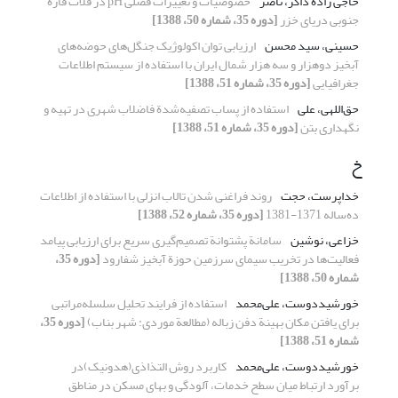
حاجی زاده ذاکر، ناصر
خصوصیات و تغییرات فصلی pH در فلات قاره
جنوبی دریای خزر
[دوره 35، شماره 50، 1388]
حسینی، سید محسن
ارزیابی توان اکولوژیک جنگل‌های حوضه‌های
آبخیز دوهزار و سه هزار شمال ایران با استفاده از سیستم اطلاعات
جغرافیایی
[دوره 35، شماره 51، 1388]
حق‌اللهی، علی
استفاده از پساب تصفیه‌شدة فاضلاب شهری در تهیه و
نگهداری بتن
[دوره 35، شماره 51، 1388]
خ
خداپرست، حجت
روند فراغنی شدن تالاب انزلی با استفاده از اطلاعات
ده‌ساله 1371-1381
[دوره 35، شماره 52، 1388]
خزاعی، نوشین
سامانة پشتوانة تصمیم‌گیری سریع برای ارزیابی پیامد
فعالیت‌ها در تخریب سیمای سرزمین حوزة آبخیز شفارود
[دوره 35،
شماره 50، 1388]
خورشیددوست، علی‌محمد
استفاده از فرایند تحلیل سلسله‌مراتبی
برای یافتن مکان بهینة دفن زباله (مطالعة موردی: شهر بناب)
[دوره 35،
شماره 51، 1388]
خورشیددوست، علی‌محمد
کاربرد روش التذاذی(هدونیک)در
برآورد ارتباط میان سطح خدمات، آلودگی و بهای مسکن در مناطق