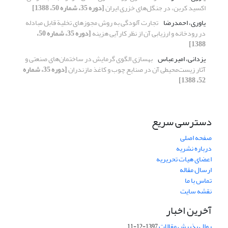
اکسید کربن، در جنگل‌های خزری ایران
[دوره 35، شماره 50، 1388]
یاوری، احمدرضا
تجارت آلودگی به روش مجوزهای تخلیة قابل مبادله
در رودخانه و ارزیابی آن از نظر کارآیی هزینه
[دوره 35، شماره 50،
1388]
یزدانی، امیرعباس
بهسازی الگوی گرمایش در ساختمان‌های صنعتی و
آثار زیست‌محیطی آن در صنایع چوب و کاغذ مازندران
[دوره 35، شماره
52، 1388]
دسترسی سریع
صفحه اصلی
درباره نشریه
اعضای هیات تحریریه
ارسال مقاله
تماس با ما
نقشه سایت
آخرین اخبار
روال پذیرش مقالات
1397-12-11