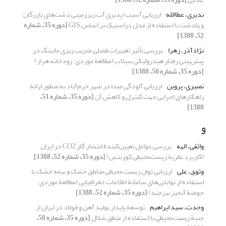
ندیری، عطاالله
ارزیابی آسیب?پذیری آب زیرزمینی دشت‌های بازرگان
و پلدشت با استفاده از مدل دراستیک بر اساس GIS
[دوره 35، شماره
52، 1388]
نژادآذر، زهرا
بررسی تأثیر تغییرات فصلی ضریب زبری مانینگ در
پیش‌بینی رفتار هیدرولیکی سیلاب (مطالعة موردی: رودخانه هراز)
[دوره 35، شماره 50، 1388]
نصیری، پروین
ارزیابی آلودگی صدا در شهر خرم‌آباد به منظور ارائة
راهکارهای اجرایی جهت کنترل و کاهش آن
[دوره 35، شماره 51،
1388]
و
واثقی، الهه
بررسی عوامل تعیین‌کنندة انتشار گاز CO2 در ایران
(کاربرد نظریة زیست‌محیطی کوزنتس)
[دوره 35، شماره 52، 1388]
وثوق، علی
ارزیابی توان زیست محیطی مناطق خشک و نیمه خشک با
استفاده از توانایی‌‌های سامانة اطلاعات جغرافیایی (مطالعة موردی:
حوضة آبخیز بیرجند)
[دوره 35، شماره 52، 1388]
وحدت، سید ابراهیم
توسعة پایدار تولید آهن و فولاد در ایران از
جنبة زیست‌محیطی با استفاده از منطق شلال
[دوره 35، شماره 50،