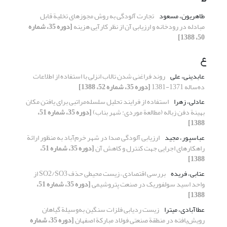
طاهریون، مسعود
تجارت آلودگی به روش مجوزهای تخلیة قابل
مبادله در رودخانه و ارزیابی آن از نظر کارآیی هزینه
[دوره 35، شماره
50، 1388]
ع
عابدینی، علی
روند فراغنی شدن تالاب انزلی با استفاده از اطلاعات
ده‌ساله 1371-1381
[دوره 35، شماره 52، 1388]
عادلی، زهرا
استفاده از فرایند تحلیل سلسله‌مراتبی برای یافتن مکان
بهینة دفن زباله (مطالعة موردی: شهر بناب)
[دوره 35، شماره 51،
1388]
عباسپور، مجید
ارزیابی آلودگی صدا در شهر خرم‌آباد به منظور ارائة
راهکارهای اجرایی جهت کنترل و کاهش آن
[دوره 35، شماره 51،
1388]
عتابی، فریده
بررسی اقتصادی – زیست محیطی حذف SO2/SO3 از
واحد اسید سولفوریک در صنعت پتروشیمی
[دوره 35، شماره 51،
1388]
عطاآبادی، میترا
زیست ردیابی فلزات سنگین به‌وسیلة گیاهان
رویش‌یافته در منطقة صنعتی فولاد مبارکة اصفهان
[دوره 35، شماره