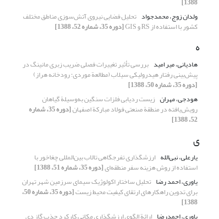
1388]
ولدان زوج، محمد‌جواد
تحلیل فضایی نیروی آتش‌سوزی مناطق مختلف
کشور با استفاده از RS و GIS
[دوره 35، شماره 52، 1388]
ه
هادیانی، میر امید
بررسی تأثیر تغییرات فصلی ضریب زبری مانینگ در
پیش‌بینی رفتار هیدرولیکی سیلاب (مطالعة موردی: رودخانه هراز)
[دوره 35، شماره 50، 1388]
هودجی، مهران
زیست ردیابی فلزات سنگین به‌وسیلة گیاهان
رویش‌یافته در منطقة صنعتی فولاد مبارکة اصفهان
[دوره 35، شماره
52، 1388]
ی
یارعلی، نبی‌الله
ارزشگذاری تفرجگاهی تالاب بین‌المللی چغاخور با
استفاده از روش هزینه سفر منطقه‌ای
[دوره 35، شماره 51، 1388]
یاوری، احمد رضا
تحلیل ساختار اکولوژیک سیمای سرزمین شهر تهران
برای تدوین راهکارهای ارتقای کیفیت محیط زیست
[دوره 35، شماره 50،
1388]
یاوری، احمدرضا
ارائة الگوی ارزشگذاری مکانی کارکرد جذب گاز دی