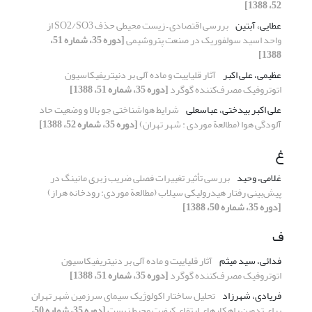
52، 1388]
عطایی، آبتین
بررسی اقتصادی – زیست محیطی حذف SO2/SO3 از
واحد اسید سولفوریک در صنعت پتروشیمی
[دوره 35، شماره 51،
1388]
عظیمی، علی اکبر
آثار قلیاییت و ماده آلی بر دنیتریفیکاسیون
اتوتروفیک مصرف‌کننده گوگرد
[دوره 35، شماره 51، 1388]
علی اکبر بیدختی، عباسعلی
شرایط هواشناختی جو بالا و وضعیت حاد
آلودگی هوا (مطالعة موردی : شهر تهران)
[دوره 35، شماره 52، 1388]
غ
غلامی، وحید
بررسی تأثیر تغییرات فصلی ضریب زبری مانینگ در
پیش‌بینی رفتار هیدرولیکی سیلاب (مطالعة موردی: رودخانه هراز)
[دوره 35، شماره 50، 1388]
ف
فدائی، سید میثم
آثار قلیاییت و ماده آلی بر دنیتریفیکاسیون
اتوتروفیک مصرف‌کننده گوگرد
[دوره 35، شماره 51، 1388]
فریادی، شهرزاد
تحلیل ساختار اکولوژیک سیمای سرزمین شهر تهران
برای تدوین راهکارهای ارتقای کیفیت محیط زیست
[دوره 35، شماره 50،