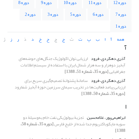
دوره 12
دوره 11
دوره 10
دوره 9
دوره 8
دوره 7
دوره 6
دوره 5
دوره 3
دوره 2
دوره 1
همه
آ
ا
ب
پ
ت
ث
ج
چ
ح
خ
د
ذ
ر
ز
ژ
آ
آذری دهکردی، فرود
ارزیابی توان اکولوژیک جنگل‌های حوضه‌های
آبخیز دوهزار و سه هزار شمال ایران با استفاده از سیستم اطلاعات
جغرافیایی
[دوره 35، شماره 51، 1388]
آذری دهکردی، فرود
سامانة پشتوانة تصمیم‌گیری سریع برای
ارزیابی پیامد فعالیت‌ها در تخریب سیمای سرزمین حوزة آبخیز شفارود
[دوره 35، شماره 50، 1388]
ا
ابراهیمی‌پور، غلامحسین
تجزیة بیولوژیکی نفت خام به‌وسیلة دو
سویه مایکوباکتریوم جدا شده از خلیج فارس
[دوره 35، شماره 50،
1388]