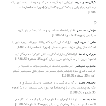
کیانی صدر، مریم
ارزیابی آلودگی صدا در شهر خرم‌آباد به منظور ارائة
راهکارهای اجرایی جهت کنترل و کاهش آن
[دوره 35، شماره 51،
1388]
م
مؤمنی، مصطفی
نقش اقتصاد سیاسی در ساختار فضایی تهران و
پیرامون
[دوره 35، شماره 51، 1388]
مافی غلامی، داوود
ارزشگذاری تفرجگاهی تالاب بین‌المللی چغاخور با
استفاده از روش هزینه سفر منطقه‌ای
[دوره 35، شماره 51، 1388]
مبرقعی، نغمه
ارائة الگوی ارزشگذاری مکانی کارکرد جذب گاز دی
اکسید کربن، در جنگل‌های خزری ایران
[دوره 35، شماره 50، 1388]
محبوبی، علی اکبر
اثر مقادیر مختلف کربنات و سولفات کلسیم بر
حرکت باکتری سودوموناس فلورسنس در ستون‌های شنی غیراشباع
[دوره 35، شماره 51، 1388]
مخدوم، مجید
برآورد ظرفیت برد اجتماعی– روانی گردشگری در
مکان‌های مقدس و پرانرژی (مطالعة موردی: تخت سلیمان ایران)
[دوره
35، شماره 50، 1388]
مخدوم، مجید
ارائة الگوی ارزشگذاری مکانی کارکرد جذب گاز دی
اکسید کربن، در جنگل‌های خزری ایران
[دوره 35، شماره 50، 1388]