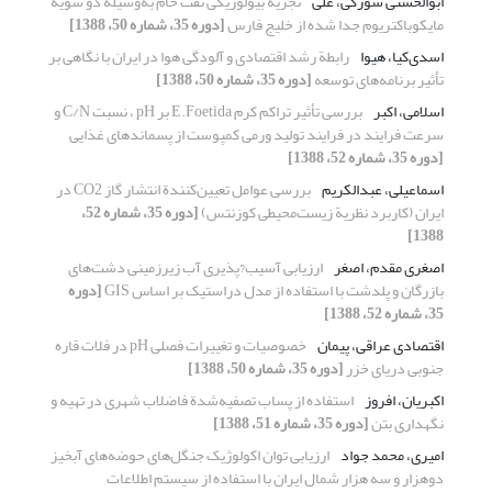
ابوالحسنی سورکی، علی
تجزیة بیولوژیکی نفت خام به‌وسیلة دو سویه
مایکوباکتریوم جدا شده از خلیج فارس
[دوره 35، شماره 50، 1388]
اسدی‌کیا، هیوا
رابطة رشد اقتصادی و آلودگی هوا در ایران با نگاهی بر
تأثیر برنامه‌های توسعه
[دوره 35، شماره 50، 1388]
اسلامی، اکبر
بررسی تأثیر تراکم کرم E.Foetida بر pH ، نسبت C/N و
سرعت فرایند در فرایند تولید ورمی کمپوست از پسماندهای غذایی
[دوره 35، شماره 52، 1388]
اسماعیلی، عبدالکریم
بررسی عوامل تعیین‌کنندة انتشار گاز CO2 در
ایران (کاربرد نظریة زیست‌محیطی کوزنتس)
[دوره 35، شماره 52،
1388]
اصغری مقدم، اصغر
ارزیابی آسیب?پذیری آب زیرزمینی دشت‌های
بازرگان و پلدشت با استفاده از مدل دراستیک بر اساس GIS
[دوره
35، شماره 52، 1388]
اقتصادی عراقی، پیمان
خصوصیات و تغییرات فصلی pH در فلات قاره
جنوبی دریای خزر
[دوره 35، شماره 50، 1388]
اکبریان، افروز
استفاده از پساب تصفیه‌شدة فاضلاب شهری در تهیه و
نگهداری بتن
[دوره 35، شماره 51، 1388]
امیری، محمد جواد
ارزیابی توان اکولوژیک جنگل‌های حوضه‌های آبخیز
دوهزار و سه هزار شمال ایران با استفاده از سیستم اطلاعات