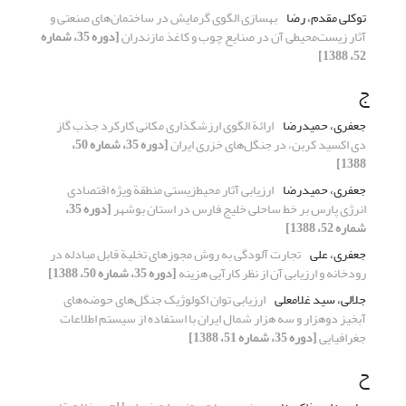
توکلی مقدم، رضا
بهسازی الگوی گرمایش در ساختمان‌های صنعتی و
آثار زیست‌محیطی آن در صنایع چوب و کاغذ مازندران
[دوره 35، شماره
52، 1388]
ج
جعفری، حمیدرضا
ارائة الگوی ارزشگذاری مکانی کارکرد جذب گاز
دی اکسید کربن، در جنگل‌های خزری ایران
[دوره 35، شماره 50،
1388]
جعفری، حمیدرضا
ارزیابی آثار محیط‌زیستی منطقة ویژه اقتصادی
انرژی پارس بر خط ساحلی خلیج فارس در استان بوشهر
[دوره 35،
شماره 52، 1388]
جعفری، علی
تجارت آلودگی به روش مجوزهای تخلیة قابل مبادله در
رودخانه و ارزیابی آن از نظر کارآیی هزینه
[دوره 35، شماره 50، 1388]
جلالی، سید غلامعلی
ارزیابی توان اکولوژیک جنگل‌های حوضه‌های
آبخیز دوهزار و سه هزار شمال ایران با استفاده از سیستم اطلاعات
جغرافیایی
[دوره 35، شماره 51، 1388]
ح