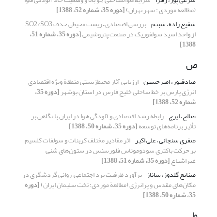
(مطالعة موردی : شهر تهران)
[دوره 35، شماره 52، 1388]
شفیع زاده، شبنم
بررسی اقتصادی – زیست محیطی حذف SO2/SO3
از واحد اسید سولفوریک در صنعت پتروشیمی
[دوره 35، شماره 51،
1388]
ص
صادقپور، امیرحسین
ارزیابی آثار محیط‌زیستی منطقة ویژه اقتصادی
انرژی پارس بر خط ساحلی خلیج فارس در استان بوشهر
[دوره 35،
شماره 52، 1388]
صالح، ایرج
رابطة رشد اقتصادی و آلودگی هوا در ایران با نگاهی بر
تأثیر برنامه‌های توسعه
[دوره 35، شماره 50، 1388]
صفری سنجانی، علی اکبر
اثر مقادیر مختلف کربنات و سولفات کلسیم
بر حرکت باکتری سودوموناس فلورسنس در ستون‌های شنی
غیراشباع
[دوره 35، شماره 51، 1388]
صنایع گلدوز، ساناز
برآورد ظرفیت برد اجتماعی– روانی گردشگری در
مکان‌های مقدس و پرانرژی (مطالعة موردی: تخت سلیمان ایران)
[دوره
35، شماره 50، 1388]
ط