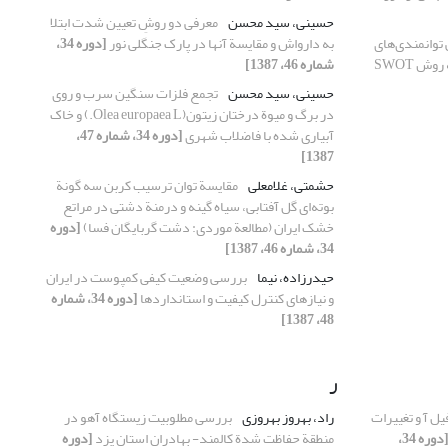
حسینی، سید محسن
معرفی دو روشِ تعیین شدت ابتلا
توانمندی‌های
به دارواش و مقایسة آنها در پارک جنگلی نور
[دوره 34،
ش SWOT
شماره 46، 1387]
حسینی، سید محسن
تجمع فلزات سنگین سرب و روی
در برگ و میوة درختان زیتون(Olea europaea L.) و خاک
آبیاری شده با فاضلاب شهری
[دوره 34، شماره 47،
1387]
حشمتی، غلامعلی
مقایسة توان ترسیب کربن سه گونة
بوته‌ای گل آفتابی، سیاه گینه و درمنة دشتی در مراتع
خشک ایران (مطالعة موردی: دشت گربایگان فسا)
[دوره
34، شماره 46، 1387]
حیدرزاده، نیما
بررسی وضعیت کیفی کمپوست در ایران
و نیازهای کنترل کیفیت و استانداردها
[دوره 34، شماره
48، 1387]
ر
 آ و تغییرات
راد، بهروز بهروزی
بررسی مطلوبیت زیستگاه آهو در
[دوره 34،
منطقة حفاظت شدة کالمند- بهادران استان یزد
[دوره