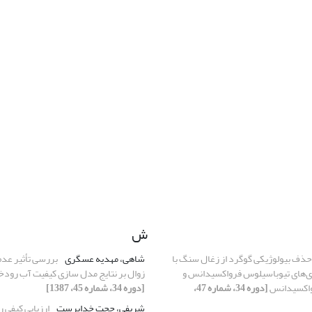
ش
حذف بیولوژیکی گوگرد از زغال سنگ با
شاهی، مهدیه عسگری
بررسی تأثیر عد
ری‌های تیوباسیلوس فرواکسیدانس و
زوال بر نتایج مدل سازی کیفیت آب رودخ
واکسیدانس
[دوره 34، شماره 47،
[دوره 34، شماره 45، 1387]
شریفی، حجت خداپرست
ارزیابی کیفی ر