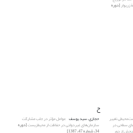
 زریوار
[دوره
ح
ست‌محیطی تغییر
حجازی، سید یوسف
عوامل مؤثر در جلب مشارکت
مای سطحی در
سازمان‌های غیردولتی در حفاظت از محیط‌زیست
[دوره
نجش از دور
34، شماره 47، 1387]