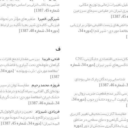
لیل تغییرات زمانی و توزیع مکانی
منتهی به تالاب انزلی بر اساس جوامع کفز
ری تهران در مقیاس سیمای سرزمین
شماره 45، 1387]
شیرگیر، المیرا
متغیرهای مؤثر در تحولا
خص‌های زیست اقلیمی مؤثر بر ارزیابی
فیزیکی – کالبدی شهر بم با تأکید بر ارتبا
العة موردی : شهر قم)
[دوره 34،
[دوره 34، شماره 48، 1387]
ف
امکان‌سنجی اقتصادی جایگزینی CNG
فتحی، فریبا
بررسی مقدارتجمع فلزات س
 تاکسی‌های شهر تهران
[دوره 34، شماره
گیاهان علوفه‌ای تحت آبیاری با فاضلاب د
"مطالعه موردی : ذرت ویونجه"
1387]
شناسایی پرندگان پارک ملی بوجاق
فروزه، محمد رحیم
مقایسة توان ترسیب
بوته‌ای گل آفتابی، سیاه گینه و درمنة دش
سی تأثیر عدم قطعیت ضریب زوال بر
خشک ایران (مطالعة موردی: دشت گربایگ
 کیفیت آب رودخانة زرجوب
[دوره 34،
34، شماره 46، 1387]
فریادی، شهرزاد
تعیین ردپای اکولوژیکی
مقایسة آثار زیست‌محیطی تغییر کاربری
شهری پرتراکم و بلندمرتبه (نمونة مورد م
 پوشش گیاهی و دمای سطحی در مناطق
الهیه تهران)
[دوره 34، شماره 45، 1387]
 با به‌کارگیری سنجش از دور
[دوره