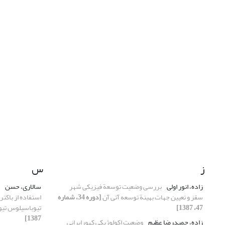
ز
س
زاده، انور اولی
بررسی وضعیت توسعة فیزیکی شهر
سالاری، حسن
سقز و تعیین جهات بهینة توسعه آتی آن
[دوره 34، شماره
استفاده از باکت
47، 1387]
تیوباسیلوس تی
1387]
زاده، حمیدرضا عظیم
وضعیت اکولوژیکی کهورایرانی