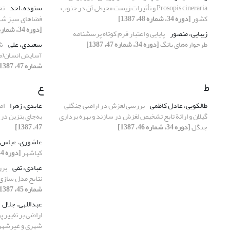
‌Prosopis cineraria و تأثیرات زیست محیطی آن در جنوب‌
ستوده، احد
تح
کشور‌
[دوره 34، شماره 48، 1387]
فضاهای سبز شه
[دوره 34، شماره 45، 1387]
زیبایی، منصور
پایایی و اعتبار فرم کوتاه پرسشنامه
طرحواره‌های یانگ
[دوره 34، شماره 47، 1387]
سعیدی، علی
شا
آسایش انسان(مط
شماره 47، 1387]
ط
ع
طالکویی، عادل کاظمی
بررسی لغزش در اراضی جنگلی
عابدی، زهرا
گیلان و ارائة تابع تشخیص لغزش در سازند و بهره برداری
به‌جای بنزین در
جنگل
[دوره 34، شماره 46، 1387]
47، 1387]
عاشوری، عباس
کیاشهر
[دوره 34، شماره 46، 1387]
عبادی، تقی
برر
نتایج مدل سازی
شماره 45، 1387]
عبداللهی، جلال
اراضی بر تغییر
شهری و غیرشهری