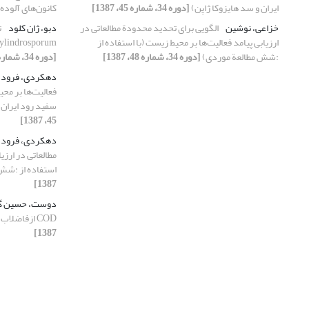
ایران و سد هایزوکا ژاپن)
[دوره 34، شماره 45، 1387]
کانون‌های آلوده
خزاعی، نوشین
الگویی برای تحدید محدودة مطالعاتی در
دبو، ژان کلود
ت
ارزیابی پیامد فعالیت‌ها بر محیط زیست (با استفاده از
Hebeloma cylindrosporumبر
:شش مطالعة موردی)
[دوره 34، شماره 48، 1387]
[دوره 34، شماره 46، 1387]
دهکردی، فرود 
فعالیت‌ها بر مح
سفید رود ایران 
45، 1387]
دهکردی، فرود 
مطالعاتی در ارزی
استفاده از :شش
1387]
دوست، حسین گ
COD ازفاضلاب صنایع سلولزی
1387]