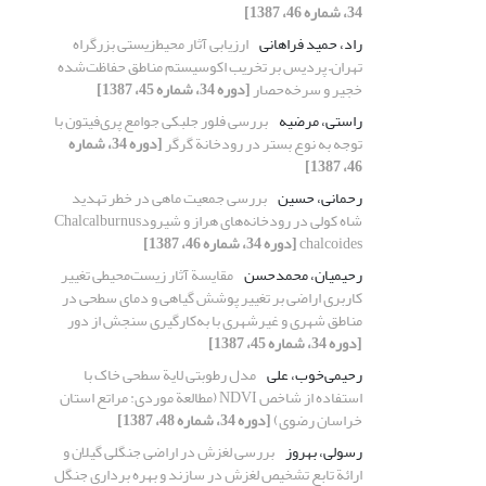
34، شماره 46، 1387]
راد، حمید فراهانی
ارزیابی آثار محیط‌زیستی بزرگراه
تهران– پردیس بر تخریب اکوسیستم مناطق حفاظت‌شده
خجیر و سرخه‌حصار
[دوره 34، شماره 45، 1387]
راستی، مرضیه
بررسی فلور جلبکی جوامع پری‌فیتون با
توجه به نوع بستر در رودخانة گرگر
[دوره 34، شماره
46، 1387]
رحمانی، حسین
بررسی جمعیت ماهی در خطر تهدید
شاه کولی در رودخانه‌های هراز و شیرودChalcalburnus
chalcoides
[دوره 34، شماره 46، 1387]
رحیمیان، محمدحسن
مقایسة آثار زیست‌محیطی تغییر
کاربری اراضی بر تغییر پوشش گیاهی و دمای سطحی در
مناطق شهری و غیرشهری با به‌کارگیری سنجش از دور
[دوره 34، شماره 45، 1387]
رحیمی‌خوب، علی
مدل رطوبتی لایة سطحی خاک با
استفاده از شاخص NDVI (مطالعة موردی: مراتع استان
خراسان رضوی)
[دوره 34، شماره 48، 1387]
رسولی، بهروز
بررسی لغزش در اراضی جنگلی گیلان و
ارائة تابع تشخیص لغزش در سازند و بهره برداری جنگل