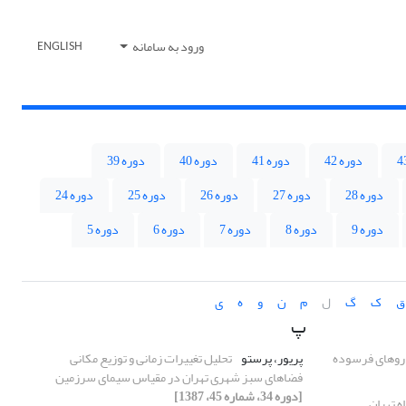
ورود به سامانه
ENGLISH
دوره 42
دوره 41
دوره 40
دوره 39
دوره 28
دوره 27
دوره 26
دوره 25
دوره 24
دوره 9
دوره 8
دوره 7
دوره 6
دوره 5
ق
ک
گ
ل
م
ن
و
ه
ی
پ
روهای فرسوده
پریور، پرستو
تحلیل تغییرات زمانی و توزیع مکانی
فضاهای سبز شهری تهران در مقیاس سیمای سرزمین
[دوره 34، شماره 45، 1387]
ه تهران–