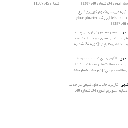
‌ساز
[دوره 34، شماره 48، 1387]
شماره 45، 1387]
أثیرهمزیستی اکتومیکوریزی قارچ
 رشد pinus pinaster
آذری
تغییر مقیاس در ارزیابی پیامد
یط‌ زیست(نمونه‌های مورد مطالعه: سد
و سد هایزوکا ژاپن)
[دوره 34، شماره
آذری
الگویی برای تحدید محدودة
ابی پیامد فعالیت‌ها بر محیط زیست (با
 مطالعة موردی)
[دوره 34، شماره 48،
نجی
کاربرد جاذب‌های طبیعی در حذف
[دوره 34، شماره 48،