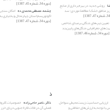
[دوره 34، شماره 45، 1387]
ضا
روشی جدید در بهره‌برداری از منابع
ریز مناطق خشک( مطالعة موردی: سد
چشمه، مصطفی محمدی ده
امکان سنجی 
اکوتوریسم استان چهارمحال و بختیاری به رو
[دوره 34، شماره 47، 1387]
تعیین تیپ‌های جنگلی برمبنای شا‌‌‌‌‌‌‌‌‌‌‌‌‌خص
I) درجهت‌های جغرافیایی جنگل‌های پایین‌بند
[دوره 34، شماره 46، 1387]
ذ
ارزیابی حساسیت زیست‌محیطی سواحل
ذاکر، ناصر حاجی زاده
خصوصیات کلروفیل
 با توجه به ارزش‌های حفاظتی و
فصلی آن در فلات قارة جنوبی دریای خزر