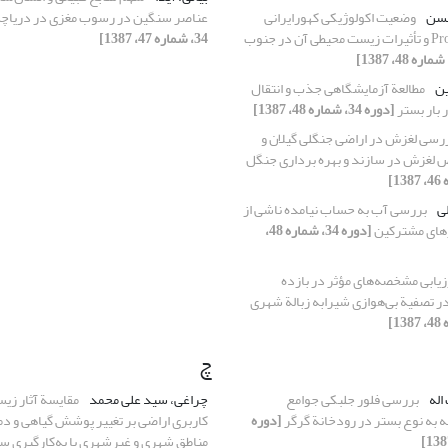
سن‌
وضعیت اکولوژیکی کهورایرانی
عناصر سنگین در رسوب مغزی در دریاچة
‌Prosopis cineraria و تأثیرات زیست محیطی آن در جنوب‌
34، شماره 47، 1387]
ین
مطالعة آزمایشگاهی جذب و انتقال
 بار بستر
[دوره 34، شماره 48، 1387]
رسی لغزش در اراضی جنگلی گیلان و
ص لغزش در سازند و بهره برداری جنگل
لی
بررسی آب به حساب نیامده ناشی از
های مشترکین
[دوره 34، شماره 48،
زیابی مشخصه‌های مؤثر در بازده
چ
اله
بررسی فلور جلبکی جوامع
چراغی، سید علی محمد
مقایسة آثار زی
جه به نوع بستر در رودخانة گرگر
[دوره
کاربری اراضی بر تغییر پوشش گیاهی و د
مناطق شهری و غیرشهری با به‌کارگیری س