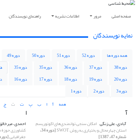
صفحه اصلی
مرور
اطلاعات نشریه
راهنمای نویسندگان
نمایه نویسندگان
همه دوره ها
دوره 52
دوره 51
دوره 50
دوره 49
دوره 38
دوره 37
دوره 36
دوره 35
دوره 35
دو
دوره 20
دوره 19
دوره 18
دوره 17
دوره 16
دو
دوره 3
دوره 2
دوره 1
همه
آ
ا
ب
پ
ت
ث
ج
آ
ا
آبادی، علی زنگی
امکان سنجی توانمندی‌های اکوتوریسم
احمدی، میرخالق 
استان چهارمحال و بختیاری به روش SWOT
[دوره 34،
کشاورزی حوزة مع
شماره 47، 1387]
جغرافیایی
[دوره 34، شماره 48، 87