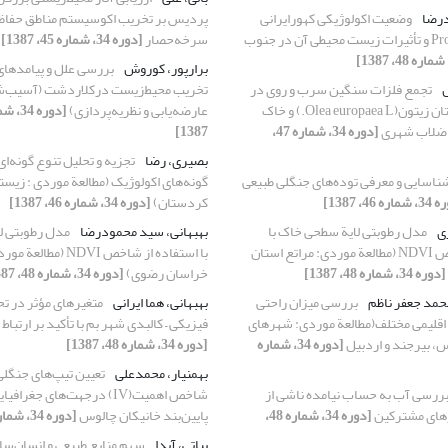
درضا
وضعیت اکولوژیکی کهورایرانی
پردیس بر تخریب اکوسیستم مناطق حفاظ
‌Prosopis cineraria و تأثیرات زیست محیطی آن در جنوب‌
سرخه‌حصار
[دوره 34، شماره 45، 1387]
برارپور، کوروش
بررسی علل و پیامدها
س
تجمع فلزات سنگین سرب و روی در
تخریب محیط‌زیست درکلاردشت (آسیب‌
برگ و میوة درختان زیتون(Olea europaea L.) و خاک
عارضه‌یابی و نظریه‌پردازی)
فاضلاب شهری
[دوره 34، شماره 47،
1387]
بصیری، رضا
تجزیه و تحلیل تنوع گونه‌ای
ناسایی و معرفی توده‌های جنگلی طبیعی
گونه‌های اکولوژیک (مطالعة موردی : زیست
ره 46، 1387]
کردستان)
[دوره 34، شماره 46، 1387]
زی
مدل رطوبتی لایة سطحی خاک با
بهبهانی، سید محمودرضا
مدل رطوبتی ل
استفاده از شاخص NDVI (مطالعة موردی: مراتع استان
با استفاده از شاخص NDVI
[دوره 34، شماره 48، 1387]
خراسان رضوی)
[دوره 34، شماره 48، 1387]
حمد جعفر ناظم
بررسی میزان راحتی
بهبهانی، هما ایرانی
متغیرهای مؤثر در ت
 اقلیمی مختلف(مطالعة موردی: شهرهای
فیزیکی – کالبدی شهر بم با تأکید بر ارتبا
، بیرجند و اردبیل
[دوره 34، شماره
[دوره 34، شماره 48، 1387]
بهمنیار، محمدعلی
تعیین تیپ‌های جنگلی
ررسی آب به حساب نیامده ناشی از
شا‌‌‌‌‌‌‌‌‌‌‌‌‌خص اهمیت(IV) درجهت‌ها
های مشترکین
[دوره 34، شماره 48،
پایین‌بند خانیکان چالوس
[دوره 34، شماره 46، 1387]
بیاتی، آیدا
سهم منابع طبیعی و انسان‌سا