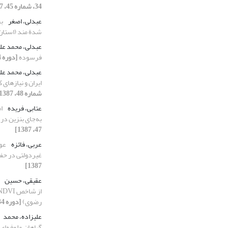
34، شماره 45، 1387]
عبدلی، اصغر
ب
شدة مند (استان
عبدلی، محمد عل
فرسوده
[دوره 34، شماره 45، 1387]
عبدلی، محمد عل
ایران و نیازهای 
شماره 48، 1387]
عتابی، فریده
به‌جای بنزین در
47، 1387]
عربی، فائزه
عو
غیردولتی در حف
1387]
عقیقی، حسین
رضوی)
[دوره 34، شماره 48، 1387]
علیزاده، محمد
گیاهان علوفه‌ای