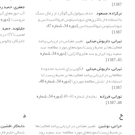
1387]
جعفری، حمید ر
ترکزاده، مسعود
حذف بیولوژیکی گوگرد از زغال سنگ
آب حوزه‌های آب
با استفاده از باکتری‌های تیوباسیلوس فرواکسیدانس و
مروست)
[دوره 34، شماره 47، 1387]
تیوباسیلوس تیواکسیدانس
[دوره 34، شماره 47،
جلیلوند، حمید
1387]
اهمیت(V
تهرانی، داریوش مینایی
تغییر مقیاس در ارزیابی پیامد
خانیکان چالوس
فعالیت‌ها بر محیط‌ زیست(نمونه‌های مورد مطالعه: سد
سفید رود ایران و سد هایزوکا ژاپن)
[دوره 34، شماره
45، 1387]
تهرانی، داریوش مینایی
الگویی برای تحدید محدودة
مطالعاتی در ارزیابی پیامد فعالیت‌ها بر محیط زیست (با
استفاده از :شش مطالعة موردی)
[دوره 34، شماره 48،
1387]
تورانی، فرزانه
نمایه از شماره 41-48
[دوره 34، شماره
48، 1387]
خ
د
خزاعی، نوشین
تغییر مقیاس در ارزیابی پیامد فعالیت‌ها
دانه‌کار، افشین
بر محیط‌ زیست(نمونه‌های مورد مطالعه: سد سفید رود
شمالی خلیج فارس