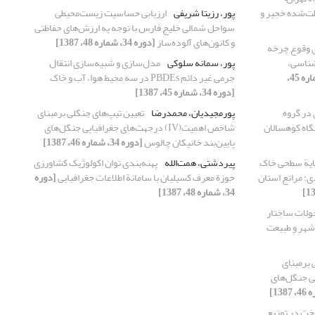
ت‌شده خجیر و
پور، رزیتا شریفی
ارزیابی حساسیت زیست‌محیطی
سواحل شمالی خلیج فارس با توجه به ارزش‌های حفاظتی
و کانون‌های آلوده‌ساز
[دوره 34، شماره 48، 1387]
ی وقوع چرخه
شناسی،
پور، سمانه سلوکی
مدل‌سازی و شبیه‌سازی انتقال
[دوره 34، شماره 45،
جرمی غیر دائم PBDEs در سه محیط هوا، آب و خاک
[دوره 34، شماره 45، 1387]
 در گروه
پورمجیدیان، محمدرضا
تعیین تیپ‌های جنگلی برمبنای
گاه کوهسالان
شا‌‌‌‌‌‌‌‌‌‌‌‌‌خص اهمیت(IV) درجهت‌های جغرافیایی جنگل‌های
پایین‌بند خانیکان چالوس
[دوره 34، شماره 46، 1387]
ایة سطحی خاک
پیردشتی، همت‌الله
پهنه‌بندی توان اکولوژیک کشاورزی
 (مطالعة موردی: مراتع استان
حوزة معرف کسیلیان با سامانة اطلاعات جغرافیایی
[دوره
34، شماره 48، 1387]
حولات ساختار
ط شهر و طبیعت
 برمبنای
ی جغرافیایی جنگل‌های
خت در توزیع