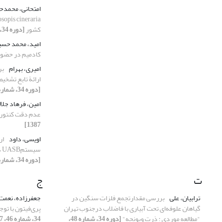
امتحانی، محمدح
کشور‌
[دوره 34، شماره 48، 1387]
امید، محمد حس
کادمیم در حضور
امیری، بهرام
بر
ارائة تابع تشخی
[دوره 34، شماره 46، 1387]
امین، فرهاد جلا
عدم دقت کنتور
1387]
اویسی، داود
ار
سیستم‌UASB در تصفیة بی‌هوازی شیرابه زبالة شهری
[دوره 34، شماره 48، 1387]
ت
ج
ترابیان، علی
بررسی مقدارتجمع فلزات سنگین در
جعفرزاده، نعمت 
گیاهان علوفه‌ای تحت آبیاری با فاضلاب درجنوب تهران
پری‌فیتون با تو
"مطالعه موردی : ذرت ویونجه"
[دوره 34، شماره 48،
34، شماره 46، 1387]