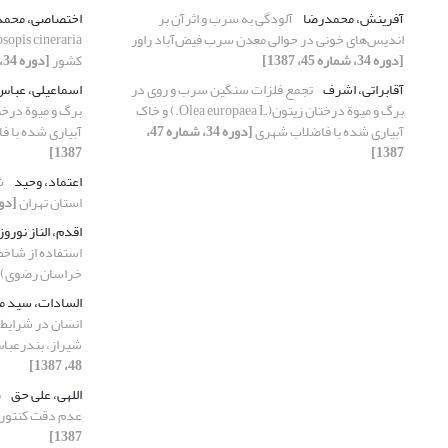
آفرینش، محمدرضا
آلودگی به سرب و اثرآن بر
اختصاصی، محم
اندیس‌های خونی در حوالی معدن سرب فیض‌آباد راور
[دوره 34، شماره 45، 1387]
کشور‌
[دوره 34، شماره 48، 1387]
آقابراتی، اشرف
تجمع فلزات سنگین سرب و روی در
اسماعیلی، عبا
برگ و میوة درختان زیتون(Olea europaea L.) و خاک
آبیاری شده با فاضلاب شهری
[دوره 34، شماره 47،
آبیاری شده با 
1387]
1387]
اعتماد، وحید
ش
استان تهران
[دوره 34، شما
اقدم، الناز نورو
خراسان رضوی)
السادات، سید م
انسان در شرایط
شیراز، بندرعباس
48، 1387]
اللهی، علی حق
ب
عدم دقت کنتور
1387]