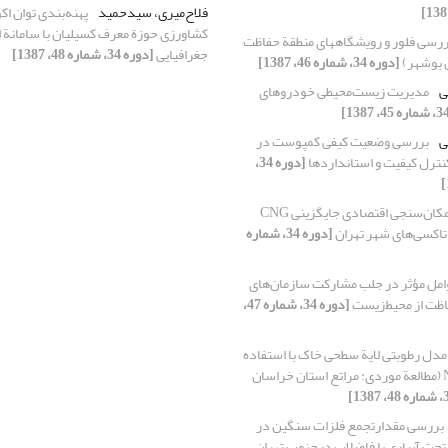
فلاح‌میری، سیدحمید
پهنه‌بندی توان اک
کشاورزی حوزة معرف کسیلیان با سامانة ا
ررسی فلور و رویشگاههای منطقة حفاظت
جغرافیایی
[دوره 34، شماره 48، 1387]
 بوشهر)
[دوره 34، شماره 46، 1387]
ی
مدیریت زیست‌محیطی خودروهای
ی
بررسی وضعیت کیفی کمپوست در
کنترل کیفیت و استانداردها
[دوره 34،
امکان‌سنجی اقتصادی جایگزینی CNG
 تاکسی‌های شهر تهران
[دوره 34، شماره
امل مؤثر در جلب مشارکت سازمان‌های
اظت از محیط‌زیست
[دوره 34، شماره 47،
مدل رطوبتی لایة سطحی خاک با استفاده
از شاخص NDVI (مطالعة موردی: مراتع استان خراسان
بررسی مقدارتجمع فلزات سنگین در
 تحت آبیاری با فاضلاب درجنوب تهران