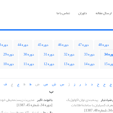
ارسال مقاله
داوران
تماس با ما
دوره 48
دوره 47
دوره 46
دوره 45
دوره 44
دوره 43
ره 34
دوره 33
دوره 32
دوره 31
دوره 30
دوره 29
ره 15
دوره 14
دوره 13
دوره 12
دوره 11
دوره 10
چ
ح
خ
د
ذ
ر
ز
ژ
س
ش
ص
ض
ط
ظ
ع
غ
ف
ب
ضیاء‌تبار
پهنه‌بندی توان اکولوژیک
باغوند، اکبر
مدیریت زیست‌محیطی خود
رف کسیلیان با سامانة اطلاعات
[دوره 34، شماره 45، 1387]
13]
بالی، علی
ارزیابی آثار محیط‌زیستی بزرگرا