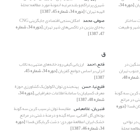
یان
[دوره 34،
شهری پرتراکم و بلندمرتبه (نمونة مورد مطالعه:محلة
الهیه تهران)
[دوره 34، شماره 45، 1387]
ت ساختار
صوفی، محمد
امکان‌سنجی اقتصادی جایگزینی CNG
ط شهر و طبیعت
به‌جای بنزین در تاکسی‌های شهر تهران
[دوره 34، شماره
47، 1387]
ق
نگین در
قانع، احمد
ارزیابی کیفی رودخانه‌های منتهی به تالاب
رجنوب تهران
انزلی بر اساس جوامع کفزیان
[دوره 34، شماره 45،
[دوره 34، شماره 48،
1387]
قلیچ‌نیا، حسن
پهنه‌بندی توان اکولوژیک کشاورزی حوزة
 کربن سه گونة
معرف کسیلیان با سامانة اطلاعات جغرافیایی
[دوره 34،
تی در مراتع
شماره 48، 1387]
ان فسا)
[دوره
قنبریان، غلامعباس
مقایسة توان ترسیب کربن سه گونة
بوته‌ای گل آفتابی، سیاه گینه و درمنة دشتی در مراتع
 در نواحی
خشک ایران (مطالعة موردی: دشت گربایگان فسا)
[دوره
طالعه:محلة
34، شماره 46، 1387]