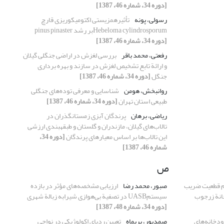
[دوره 34، شماره 46، 1387]
رسولی، پونه
تأثیرهمزیستی اکتومیکوریزی قارچ
Hebeloma cylindrosporumبر رشد pinus pinaster
[دوره 34، شماره 46، 1387]
رفعتی، محمد باقر
بررسی لغزش در اراضی جنگلی گیلان
و ارائة تابع تشخیص لغزش در سازند و بهره برداری
جنگل
[دوره 34، شماره 46، 1387]
روانبخش، هومن
شناسایی و معرفی توده‌های جنگلی
طبیعی استان تهران
[دوره 34، شماره 46، 1387]
ریاضی، برهان
پرندگان آبزی زمستان‏گذران در
تالاب‌های گیلان، مازندران و گلستان و طبقه‏بندی ارزشی
این تالاب‌ها بر اساس معیارهای پرندگان
[دوره 34،
شماره 46، 1387]
ص
م قطعیت ضریب
صبور، محمد رضا
ارزیابی مشخصه‌های مؤثر در بازده
انة زرجوب
سیستم‌UASB در تصفیة بی‌هوازی شیرابه زبالة شهری
[دوره 34، شماره 48، 1387]
ودخانه‌های
صمدپور، پریماه
تعیین ردپای اکولوژیکی در نواحی