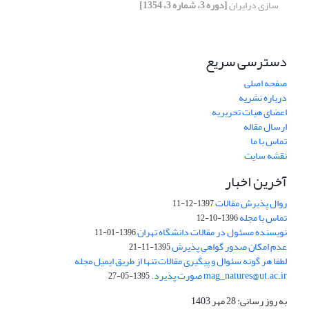
سازی درایران
[دوره 3، شماره 3، 1354]
دسترسی سریع
صفحه اصلی
درباره نشریه
اعضای هیات تحریریه
ارسال مقاله
تماس با ما
نقشه سایت
آخرین اخبار
روال پذیرش مقالات
1397-12-11
تماس با مجله
1396-10-12
نویسنده مسئول در مقالات دانشگاه تهران
1396-01-11
عدم امکان صدور گواهی پذیرش
1395-11-21
لطفا هر گونه سئوال و پیگیری مقالات تنها از طریق ایمیل مجله
mag_natures@ut.ac.ir صورت پذیرد.
1395-05-27
به روز رسانی: 28 مهر 1403