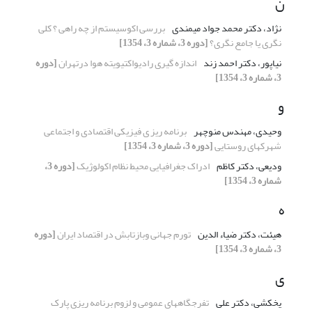
ن
نژاد، دکتر محمد جواد میمندی
بررسی اکوسیستم از چه راهی ؟ کلی
نگری یا جامع نگری؟
[دوره 3، شماره 3، 1354]
نیاپور، دکتر احمد زند
اندازه گیری رادیواکتیویته هوا درتهران
[دوره
3، شماره 3، 1354]
و
وحیدی، مهندس منوچهر
برنامه ریز ی فیزیکی اقتصادی و اجتماعی
شهرکهای روستایی
[دوره 3، شماره 3، 1354]
ودیعی، دکتر کاظم
ادراک جغرافیایی محیط نظام اکولوژیک
[دوره 3،
شماره 3، 1354]
ه
هیئت، دکتر ضیاء الدین
تورم جهانی وبازتابش در اقتصاد ایران
[دوره
3، شماره 3، 1354]
ی
یخکشی، دکتر علی
تفرجگاههای عمومی و لزوم برنامه ریزی پارک