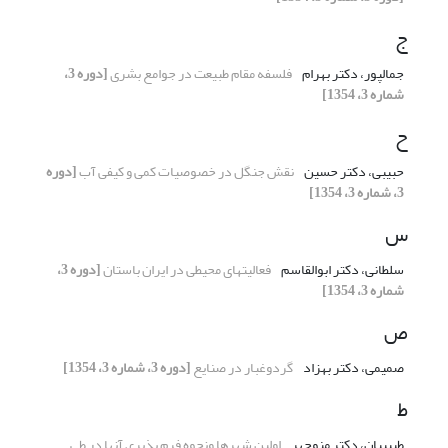
ج
جمالپور، دکتر بهرام
فلسفه مقام طبیعت در جوامع بشری
[دوره 3،
شماره 3، 1354]
ح
حبیبی، دکتر حسین
نقش جنگل در خصوصیات کمی و کیفی آب
[دوره
3، شماره 3، 1354]
س
سلطانی، دکتر ابوالقاسم
فعالیتهای محیطی در ایران باستان
[دوره 3،
شماره 3، 1354]
ص
صمیمی، دکتر بهزاد
گردوغبار در صنایع
[دوره 3، شماره 3، 1354]
ط
طبیبیان، دکتر منوچهر
اولین شهرها ونحوه فرم پذیری آنها در طی