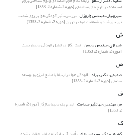
سعید، دکتر ارسطو
رابطه نظام های اقتصادی و بوم شناختی برای
استفاده در طرح های منطقه ای
[دوره 2، شماره 2، 1353]
سیرونیان، مهندس واروژان
بررسی تأثیر آلودگی هوا بر روی شدت
نور خورشید و شفافیت هوا در تهران
[دوره 2، شماره 2، 1353]
ش
شیرازی، مهندس محسن
نقش گاز در تقلیل آلودگی محیط زیست
[دوره 2، شماره 2، 1353]
ص
صمیمی، دکتر بهزاد
آلودگی هوا در ارتباط با منابع انرژی و توسعه
صنعتی
[دوره 2، شماره 2، 1353]
ف
فر، مهندس جهانگیر صداقت
ابداع یک محیط سازگار
[دوره 2، شماره
2، 1353]
ک
کوتاهی، دکتر سیروس چاه
تأمین آب پارکها و مناطق حفاظت شده