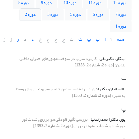
دوره 12
دوره 11
دوره 10
دوره 9
دوره 8
دوره 7
دوره 6
دوره 5
دوره 3
دوره 2
دوره 1
همه
آ
ا
ب
پ
ت
ث
ج
چ
ح
خ
د
ذ
ر
ز
ژ
ا
ابتکار، دکتر تقی
کاربرد سرب در سوخت موتورهای احتراق داخلی
بنزین:
[دوره 2، شماره 2، 1353]
ب
بالاسانیان، دکتر ادوارد
رابطه سیستم ارتباط جمعی و تحول «از روستا
به شهر»
[دوره 2، شماره 2، 1353]
پ
پور، دکتر احمد زندنیا
بررسی تأثیر آلودگی هوا بر روی شدت نور
خورشید و شفافیت هوا در تهران
[دوره 2، شماره 2، 1353]
ت