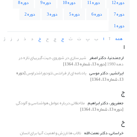
دوره 12
دوره 11
دوره 10
دوره 9
دوره 8
دوره 7
دوره 6
دوره 5
دوره 3
دوره 2
دوره 1
همه
آ
ا
ب
پ
ت
ث
ج
چ
ح
خ
د
ذ
ر
ز
ژ
ا
ارجمندنیا، دکتر اصغر
شهرسازی در شوروی،جهت گیریهای تازه در
دهه 1980
[دوره 13، شماره 13، 1364]
ایرانشهر، دکتر موسی
یادنامه ای از فرانتس تئودوراشتراوس
[دوره
13، شماره 13، 1364]
ج
جعفرپور، دکتر ابراهیم
ملاحظاتی درباره عوامل هواشناسی و آلودگی
[دوره 13، شماره 13، 1364]
خ
خراسانی، دکتر نعمت الله
تالاب ها،ارزش و اهمیت آنها برای انسان