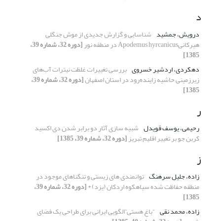
د
درویش، جمشید
شناسایی و گزارش جدیدی از موش جنگلی
هیرکانیApodemus hyrcanicus در منطقه نور
[دوره 32، شماره 39،
1385]
دهکردی، اردشیر خسروی
بررسی تغییرات غلظت نیترات آب‌های
زیرزمینی حاشیه زاینده‌رود در استان اصفهان
[دوره 32، شماره 39،
1385]
ر
رحیمی، یوسف قویدل
شبیه سازی آثار دو برابر شدن دی اکسید
کربن جو بر تغییر اقلیم تبریز
[دوره 32، شماره 39، 1385]
ز
زاده، جلیل سرهنگ
توانمندی های زیستی و تنگناهای موجود در
منطقه حفاظت شده سیاهکوه اردکان (یزد) *
[دوره 32، شماره 39،
1385]
زاده، محمد نقی
“باغِ هستی”الگویی ایرانی برای طراحی یک فضای