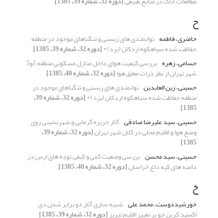
مطالعات خاک در منابع طبیعی
[دوره 32، شماره 39، 1385]
ح
حاضری، فاطمه
توانمندی های زیستی و تنگناهای موجود در منطقه
حفاظت شده سیاهکوه اردکان (یزد) *
[دوره 32، شماره 39، 1385]
حسامی، زهره
بررسی کیفیت هوای داخل منازل مسکونی منطقه 1و5
شهر تهران از نظر ذرات معلق هوا
[دوره 32، شماره 40، 1385]
حسینی، زین العابدین
توانمندی های زیستی و تنگناهای موجود در
منطقه حفاظت شده سیاهکوه اردکان (یزد) *
[دوره 32، شماره 39،
1385]
حسینی، سید علیرضا صادقی
آثار جزیره گرمایی و شهرنشینی روی
وضع هوا و اقلیم محلی در کلان شهر تهران
[دوره 32، شماره 39،
1385]
حسینی، سید محسن
بررسی وضعیت کمی و کیفی توده های ارس در
دامنه های کپه داغ خراسان
[دوره 32، شماره 40، 1385]
خ
خورشیددوست، محمد علی
شبیه سازی آثار دو برابر شدن دی
اکسید کربن جو بر تغییر اقلیم تبریز
[دوره 32، شماره 39، 1385]