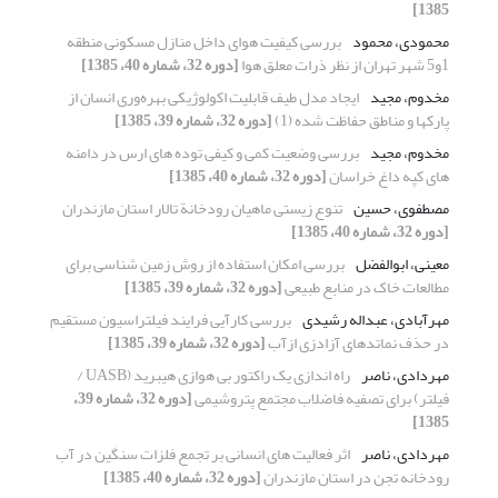
1385]
محمودی، محمود
بررسی کیفیت هوای داخل منازل مسکونی منطقه
1و5 شهر تهران از نظر ذرات معلق هوا
[دوره 32، شماره 40، 1385]
مخدوم، مجید
ایجاد مدل طیف قابلیت اکولوژیکی بهره‌وری انسان از
پارکها و مناطق حفاظت شده (1)
[دوره 32، شماره 39، 1385]
مخدوم، مجید
بررسی وضعیت کمی و کیفی توده های ارس در دامنه
های کپه داغ خراسان
[دوره 32، شماره 40، 1385]
مصطفوی، حسین
تنوع زیستی ماهیان رودخانة تالار استان مازندران
[دوره 32، شماره 40، 1385]
معینی، ابوالفضل
بررسی امکان استفاده از روش زمین شناسی برای
مطالعات خاک در منابع طبیعی
[دوره 32، شماره 39، 1385]
مهرآبادی، عبداله رشیدی
بررسی کارآیی فرایند فیلتراسیون مستقیم
در حذف نماتدهای آزادزی ازآب
[دوره 32، شماره 39، 1385]
مهردادی، ناصر
راه اندازی یک راکتور بی هوازی هیبرید (UASB /
فیلتر) برای تصفیه فاضلاب مجتمع پتروشیمی
[دوره 32، شماره 39،
1385]
مهردادی، ناصر
اثر فعالیت های انسانی بر تجمع فلزات سنگین در آب
رودخانه تجن در استان مازندران
[دوره 32، شماره 40، 1385]