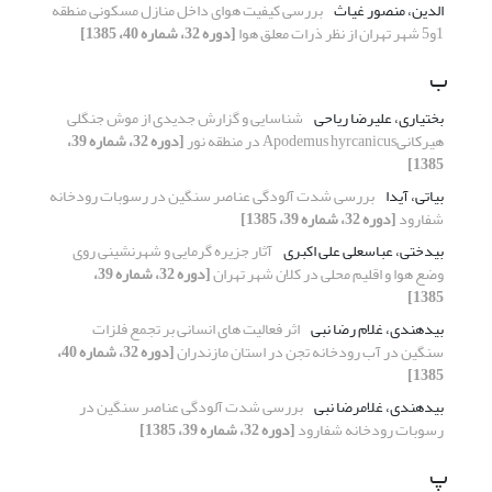
الدین، منصور غیاث
بررسی کیفیت هوای داخل منازل مسکونی منطقه
1و5 شهر تهران از نظر ذرات معلق هوا
[دوره 32، شماره 40، 1385]
ب
بختیاری، علیرضا ریاحی
شناسایی و گزارش جدیدی از موش جنگلی
هیرکانیApodemus hyrcanicus در منطقه نور
[دوره 32، شماره 39،
1385]
بیاتی، آیدا
بررسی شدت آلودگی عناصر سنگین در رسوبات رودخانه
شفارود
[دوره 32، شماره 39، 1385]
بیدختی، عباسعلی علی اکبری
آثار جزیره گرمایی و شهرنشینی روی
وضع هوا و اقلیم محلی در کلان شهر تهران
[دوره 32، شماره 39،
1385]
بیدهندی، غلام رضا نبی
اثر فعالیت های انسانی بر تجمع فلزات
سنگین در آب رودخانه تجن در استان مازندران
[دوره 32، شماره 40،
1385]
بیدهندی، غلامرضا نبی
بررسی شدت آلودگی عناصر سنگین در
رسوبات رودخانه شفارود
[دوره 32، شماره 39، 1385]
پ