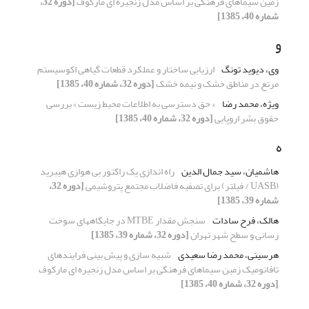
زمین سیماهای فرهنگی بر اساس مدل زنجیره ای مارکوف
[دوره 32،
شماره 40، 1385]
و
وی، دیوید تونگ
ارزیابی ساختار و عملکرد قطعات گیاهی اکوسیستم
مرتع در مناطق خشک و نیمه خشک
[دوره 32، شماره 40، 1385]
ویژه، محمد رضا
« حق دسترسی به اطلاعات محیط زیست » بررسی
حقوق بشر اروپایی
[دوره 32، شماره 40، 1385]
ه
هاشمیان، سید جمال الدین
راه اندازی یک راکتور بی هوازی هیبرید
(UASB / فیلتر) برای تصفیه فاضلاب مجتمع پتروشیمی
[دوره 32،
شماره 39، 1385]
هالک، فرح سادات
سنجش مقدار MTBE در جایگاههای سوخت
رسانی و سطح شهر تهران
[دوره 32، شماره 39، 1385]
هرسینی، محمد رضا سعیدی
شبیه سازی و پیش بینی فرایندهای
تافانومیک زمین سیماهای فرهنگی بر اساس مدل زنجیره ای مارکوف
[دوره 32، شماره 40، 1385]