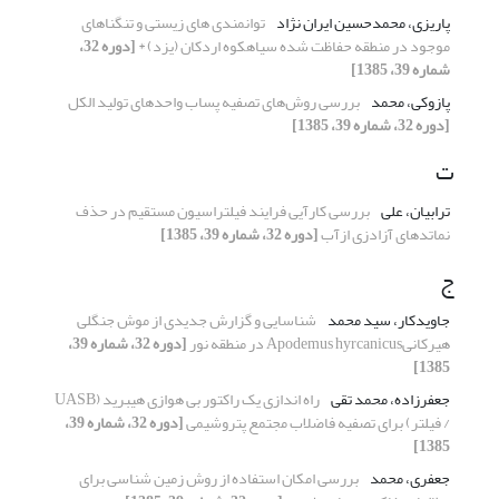
پاریزی، محمدحسین ایران نژاد
توانمندی های زیستی و تنگناهای
موجود در منطقه حفاظت شده سیاهکوه اردکان (یزد) *
[دوره 32،
شماره 39، 1385]
پازوکی، محمد
بررسی روش‌های تصفیه پساب واحدهای تولید الکل
[دوره 32، شماره 39، 1385]
ت
ترابیان، علی
بررسی کارآیی فرایند فیلتراسیون مستقیم در حذف
نماتدهای آزادزی ازآب
[دوره 32، شماره 39، 1385]
ج
جاویدکار، سید محمد
شناسایی و گزارش جدیدی از موش جنگلی
هیرکانیApodemus hyrcanicus در منطقه نور
[دوره 32، شماره 39،
1385]
جعفرزاده، محمد تقی
راه اندازی یک راکتور بی هوازی هیبرید (UASB
/ فیلتر) برای تصفیه فاضلاب مجتمع پتروشیمی
[دوره 32، شماره 39،
1385]
جعفری، محمد
بررسی امکان استفاده از روش زمین شناسی برای