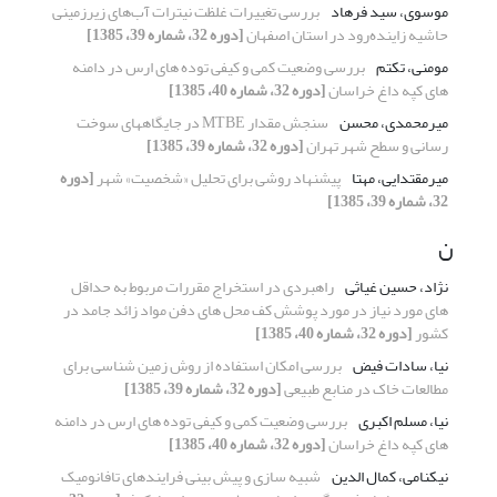
موسوی، سید فرهاد
بررسی تغییرات غلظت نیترات آب‌های زیرزمینی
حاشیه زاینده‌رود در استان اصفهان
[دوره 32، شماره 39، 1385]
مومنی، تکتم
بررسی وضعیت کمی و کیفی توده های ارس در دامنه
های کپه داغ خراسان
[دوره 32، شماره 40، 1385]
میرمحمدی، محسن
سنجش مقدار MTBE در جایگاههای سوخت
رسانی و سطح شهر تهران
[دوره 32، شماره 39، 1385]
میرمقتدایی، مهتا
پیشنهاد روشی برای تحلیل «شخصیت» شهر
[دوره
32، شماره 39، 1385]
ن
نژاد، حسین غیاثی
راهبردی در استخراج مقررات مربوط به حداقل
های مورد نیاز در مورد پوشش کف محل های دفن مواد زائد جامد در
کشور
[دوره 32، شماره 40، 1385]
نیا، سادات فیض
بررسی امکان استفاده از روش زمین شناسی برای
مطالعات خاک در منابع طبیعی
[دوره 32، شماره 39، 1385]
نیا، مسلم اکبری
بررسی وضعیت کمی و کیفی توده های ارس در دامنه
های کپه داغ خراسان
[دوره 32، شماره 40، 1385]
نیکنامی، کمال الدین
شبیه سازی و پیش بینی فرایندهای تافانومیک