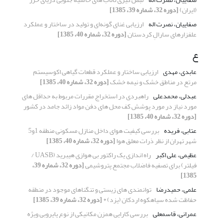
(ایران)
[دوره 32، شماره 39، 1385]
صفاییان، نصرت اله
ارزیابی غنای گونه‌ای و تولید در ساختار و عملکرد
علفزارهای سارالِ کردستان
[دوره 32، شماره 40، 1385]
ع
عابدی، مهدی
ارزیابی ساختار و عملکرد قطعات گیاهی اکوسیستم
مرتع در مناطق خشک و نیمه خشک
[دوره 32، شماره 40، 1385]
عبدلی، محمدعلی
راهبردی در استخراج مقررات مربوط به حداقل های
مورد نیاز در مورد پوشش کف محل های دفن مواد زائد جامد در کشور
[دوره 32، شماره 40، 1385]
عتابی، فریده
بررسی کیفیت هوای داخل منازل مسکونی منطقه 1و5
شهر تهران از نظر ذرات معلق هوا
[دوره 32، شماره 40، 1385]
عظیمی، علی اکبر
راه اندازی یک راکتور بی هوازی هیبرید (UASB /
فیلتر) برای تصفیه فاضلاب مجتمع پتروشیمی
[دوره 32، شماره 39،
1385]
علمی، حمیدرضا
توانمندی های زیستی و تنگناهای موجود در منطقه
حفاظت شده سیاهکوه اردکان (یزد) *
[دوره 32، شماره 39، 1385]
عمرانی، قاسمعلی
بررسی کارایی همزن مکانیکی از نوع پایروبی ویژه