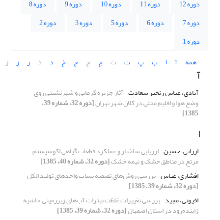
دوره 12
دوره 11
دوره 10
دوره 9
دوره 8
دوره 7
دوره 6
دوره 5
دوره 3
دوره 2
دوره 1
همه
آ
ا
ب
پ
ت
ث
ج
چ
ح
خ
د
ذ
ر
ز
ژ
آ
آبادی، عباس رنجبر سعادت
آثار جزیره گرمایی و شهرنشینی روی
وضع هوا و اقلیم محلی در کلان شهر تهران
[دوره 32، شماره 39،
1385]
ا
ارزانی، حسین
ارزیابی ساختار و عملکرد قطعات گیاهی اکوسیستم
مرتع در مناطق خشک و نیمه خشک
[دوره 32، شماره 40، 1385]
افشاری، عباس
بررسی روش‌های تصفیه پساب واحدهای تولید الکل
[دوره 32، شماره 39، 1385]
افیونی، مجید
بررسی تغییرات غلظت نیترات آب‌های زیرزمینی حاشیه
زاینده‌رود در استان اصفهان
[دوره 32، شماره 39، 1385]