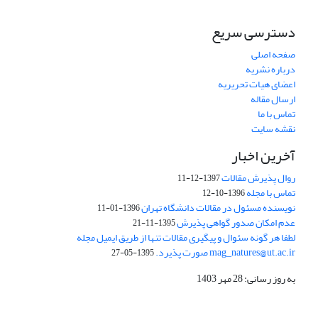
دسترسی سریع
صفحه اصلی
درباره نشریه
اعضای هیات تحریریه
ارسال مقاله
تماس با ما
نقشه سایت
آخرین اخبار
روال پذیرش مقالات
1397-12-11
تماس با مجله
1396-10-12
نویسنده مسئول در مقالات دانشگاه تهران
1396-01-11
عدم امکان صدور گواهی پذیرش
1395-11-21
لطفا هر گونه سئوال و پیگیری مقالات تنها از طریق ایمیل مجله
mag_natures@ut.ac.ir صورت پذیرد.
1395-05-27
به روز رسانی: 28 مهر 1403