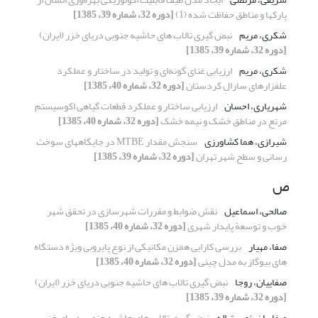
پارکها و مناطق حفاظت شده (1)
[دوره 32، شماره 39، 1385]
شکری، مریم
نبض گیری تالاب های حاشیه جنوبی دریای خزر (ایران)
[دوره 32، شماره 39، 1385]
شکری، مریم
ارزیابی غنای گونه‌ای و تولید در ساختار و عملکرد
علفزارهای سارالِ کردستان
[دوره 32، شماره 40، 1385]
شهریاری، احسان
ارزیابی ساختار و عملکرد قطعات گیاهی اکوسیستم
مرتع در مناطق خشک و نیمه خشک
[دوره 32، شماره 40، 1385]
شیرازی، هما کشاورزی
سنجش مقدار MTBE در جایگاههای سوخت
رسانی و سطح شهر تهران
[دوره 32، شماره 39، 1385]
ص
صالحی، اسماعیل
نقش ضوابط و مقررات شهرسازی در تحقق شهر
خوب و توسعة پایدار شهری
[دوره 32، شماره 40، 1385]
صفا، مهیار
بررسی کارایی همزن مکانیکی از نوع پایروبی ویژه دستگاه
های بیوگاز به مدل چینی
[دوره 32، شماره 40، 1385]
صفاییان، روجا
نبض گیری تالاب های حاشیه جنوبی دریای خزر (ایران)
[دوره 32، شماره 39، 1385]
صفاییان، نصرت اله
نبض گیری تالاب های حاشیه جنوبی دریای خزر