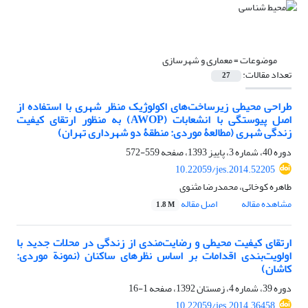
موضوعات =
معماری و شهرسازی
تعداد مقالات:
27
طراحی محیطی زیرساخت‌های اکولوژیک منظر شهری با استفاده از
اصل پیوستگی با انشعابات (AWOP) به منظور ارتقای کیفیت
زندگی شهری (مطالعۀ موردی: منطقۀ دو شهرداری تهران)
دوره 40، شماره 3، پاییز 1393، صفحه
559-572
10.22059/jes.2014.52205
طاهره کوخائی، محمدرضا مثنوی
مشاهده مقاله
اصل مقاله
1.8 M
ارتقای کیفیت محیطی و رضایت‌مندی از زندگی در محلات جدید با
اولویت‌بندی اقدامات بر اساس نظرهای ساکنان (نمونة موردی:
کاشان)
دوره 39، شماره 4، زمستان 1392، صفحه
1-16
10.22059/jes.2014.36458