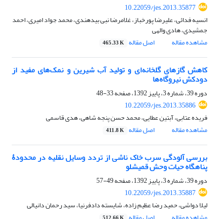
10.22059/jes.2013.35877
انسیه فدائی، علیرضا پورخباز، غلامرضا نبی بیدهندی، محمد جواد امیری، احمد
جمشیدی، هادی والهی
مشاهده مقاله
اصل مقاله
465.33 K
کاهش گازهای گلخانه‌ای و تولید آب شیرین و نمک‌های مفید از
دودکش نیروگاه‌ها
دوره 39، شماره 3، پاییز 1392، صفحه
33-48
10.22059/jes.2013.35886
فریده عتابی، آبتین عطایی، محمد حسن پنجه شاهی، هدی قاسمی
مشاهده مقاله
اصل مقاله
411.8 K
بررسی آلودگی سرب خاک ناشی از تردد وسایل نقلیه در محدودۀ
پناهگاه حیات وحش قمیشلو
دوره 39، شماره 3، پاییز 1392، صفحه
49-57
10.22059/jes.2013.35887
لیلا دواشی، حمید رضا عظیم زاده، شایسته دادفرنیا، سید رحمان دانیالی
مشاهده مقاله
اصل مقاله
512.66 K