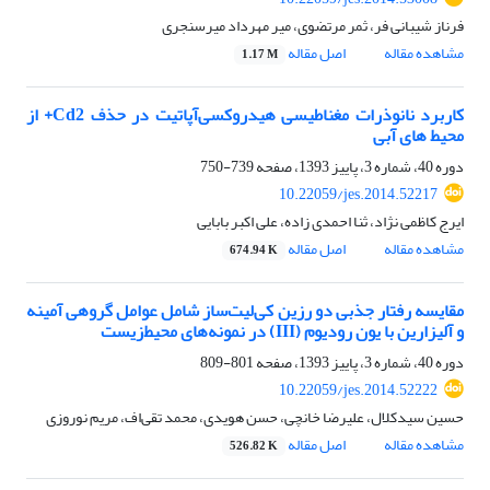
فرناز شیبانی فر، ثمر مرتضوی، میر مهرداد میرسنجری
مشاهده مقاله
اصل مقاله
1.17 M
کاربرد نانوذرات مغناطیسی هیدروکسی‌آپاتیت در حذف Cd2+ از
محیط‌ های آبی
دوره 40، شماره 3، پاییز 1393، صفحه
739-750
10.22059/jes.2014.52217
ایرج کاظمی نژاد، ثنا احمدی زاده، علی اکبر بابایی
مشاهده مقاله
اصل مقاله
674.94 K
مقایسه رفتار جذبی دو رزین کی‌لیت‌ساز شامل عوامل گروهی آمینه
و آلیزارین با یون رودیوم (III) در نمونه‌های محیط‌زیست
دوره 40، شماره 3، پاییز 1393، صفحه
801-809
10.22059/jes.2014.52222
حسین سیدکلال، علیرضا خانچی، حسن هویدی، محمد تقی‌اف، مریم نوروزی
مشاهده مقاله
اصل مقاله
526.82 K