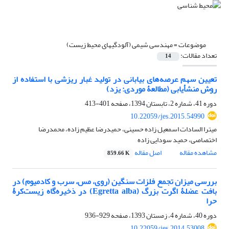
موضوعات =
مهندسی شیمی (آلودگیهای محیط زیست)
تعداد مقالات:
14
تعیین سهم عرصه‌‌های بیابانی در تولید غبار ریزشی با استفاده از
روش منشأیابی (مطالعۀ موردی: یزد)
دوره 41، شماره 2، تابستان 1394، صفحه
401-413
10.22059/jes.2015.54990
میترا السادات اسمعیل زاده حسینی، حمیدرضا عظیم زاده، محمدرضا
اختصاصی، حمید سودایی زاده
مشاهده مقاله
اصل مقاله
859.66 K
بررسی میزان تجمع فلزات سنگین (روی، مس، سرب و کادمیوم) در
بافت عضلۀ اگرت بزرگ (Egretta alba) در ذخیره‌گاه زیست‌کرۀ
حرا
دوره 40، شماره 4، زمستان 1393، صفحه
929-936
10.22059/jes.2014.53008