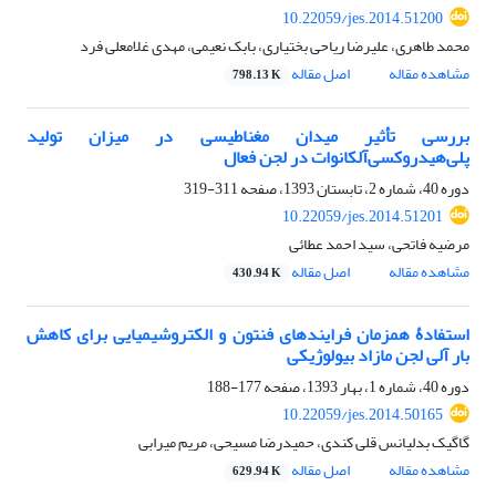
10.22059/jes.2014.51200
محمد طاهری، علیرضا ریاحی بختیاری، بابک نعیمی، مهدی غلامعلی فرد
مشاهده مقاله
اصل مقاله
798.13 K
بررسی تأثیر میدان مغناطیسی در میزان تولید
پلی‌هیدروکسی‌آلکانوات در لجن فعال
دوره 40، شماره 2، تابستان 1393، صفحه
311-319
10.22059/jes.2014.51201
مرضیه فاتحی، سید احمد عطائی
مشاهده مقاله
اصل مقاله
430.94 K
استفادۀ همزمان فرایندهای فنتون و الکتروشیمیایی برای کاهش
بار آلی لجن مازاد بیولوژیکی
دوره 40، شماره 1، بهار 1393، صفحه
177-188
10.22059/jes.2014.50165
گاگیک بدلیانس قلی کندی، حمیدرضا مسیحی، مریم میرابی
مشاهده مقاله
اصل مقاله
629.94 K