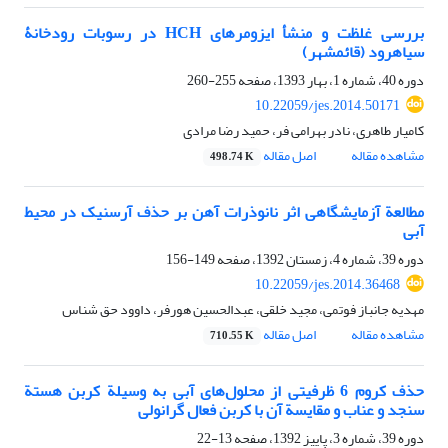
بررسی غلظت و منشأ ایزومرهای HCH در رسوبات رودخانۀ
سیاهرود (قائمشهر)
دوره 40، شماره 1، بهار 1393، صفحه
255-260
10.22059/jes.2014.50171
کامیار طاهری، نادر بهرامی فر، حمید رضا مرادی
مشاهده مقاله
اصل مقاله
498.74 K
مطالعة آزمایشگاهی اثر نانوذرات آهن بر حذف آرسنیک در محیط
آبی
دوره 39، شماره 4، زمستان 1392، صفحه
149-156
10.22059/jes.2014.36468
مهدیه جانباز فوتمی، مجید خلقی، عبدالحسین هورفر، داوود حق شناس
مشاهده مقاله
اصل مقاله
710.55 K
حذف کروم 6 ظرفیتی از محلول‌های آبی به وسیلة کربن هستة
سنجد و عناب و مقایسة آن با کربن فعال گرانولی
دوره 39، شماره 3، پاییز 1392، صفحه
13-22