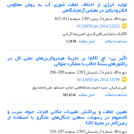
تولید انرژی از اختلاف غلظت شوری آب به روش معکوس
الکترودیالیز در مقیاس آزمایشگاهی
دوره 40، شماره 3، پاییز 1393، صفحه
811-825
10.22059/jes.2014.52223
گاگیک بدلیانس قلی کندی، امیررضا آرشی
مشاهده مقاله
اصل مقاله
1.39 M
تأثیر پی- اچ (pH) بر تجزیۀ هیدروکربن‌های نفتی کل در
راکتور‌‌های بستۀ خاکاب با عملکرد متوالی
دوره 40، شماره 2، تابستان 1393، صفحه
289-296
10.22059/jes.2014.51199
علی ترابیان، سیدحمیدرضا ّفاطمی، صابر حسنلو، علی محمدپور
مشاهده مقاله
اصل مقاله
381.65 K
تعیین غلظت و پراکنش تغییرات مکانی فلزات جیوه، سرب و
کادمیوم در رسوبات سطحی جنگل‌های مانگرو با استفاده از
زمین‌آمار در محیط GIS
دوره 40، شماره 2، تابستان 1393، صفحه
297-310