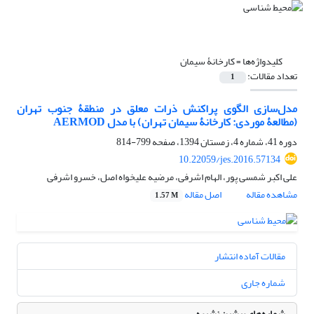
کلیدواژه‌ها =
کارخانۀ سیمان
تعداد مقالات:
1
مدل‌سازی الگوی پراکنش ذرات معلق در منطقۀ جنوب تهران
(مطالعۀ موردی: کارخانۀ سیمان تهران) با مدل AERMOD
دوره 41، شماره 4، زمستان 1394، صفحه
799-814
10.22059/jes.2016.57134
علی اکبر شمسی پور، الهام اشرفی، مرضیه علیخواه اصل، خسرو اشرفی
مشاهده مقاله
اصل مقاله
1.57 M
مقالات آماده انتشار
شماره جاری
شماره‌های پیشین نشریه