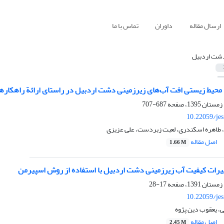
ارسال مقاله
داوران
تماس با ما
شت اردبیل
 محیط ‌زیستی افت آب‌های زیرزمینی دشت اردبیل در راستای ارائة راهکاره
687-707
10.22059/je
 طاهره اسکندری، لعبت زبردست، علی عزیزی
اصل مقاله
1.66 M
یرات کیفیت آب زیرزمینی دشت اردبیل با استفاده از روش اسپیرمن
17-28
10.22059/je
ی، یعقوب دین پژوه
اصل مقاله
2.45 M