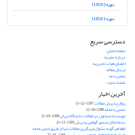
دوره 2 (1353)
دوره 1 (1353)
دسترسی سریع
صفحه اصلی
درباره نشریه
اعضای هیات تحریریه
ارسال مقاله
تماس با ما
نقشه سایت
آخرین اخبار
روال پذیرش مقالات
1397-12-11
تماس با مجله
1396-10-12
نویسنده مسئول در مقالات دانشگاه تهران
1396-01-11
عدم امکان صدور گواهی پذیرش
1395-11-21
لطفا هر گونه سئوال و پیگیری مقالات تنها از طریق ایمیل مجله
mag_natures@ut.ac.ir صورت پذیرد.
1395-05-27