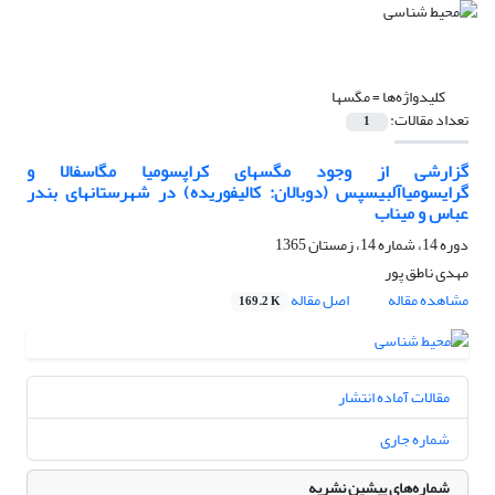
کلیدواژه‌ها =
مگسها
تعداد مقالات:
1
گزارشی از وجود مگسهای کراپسومیا مگاسفالا و
گرایسومیاآلبیسپس (دوبالان: کالیفوریده) در شهرستانهای بندر
عباس و میناب
دوره 14، شماره 14، زمستان 1365
مهدی ناطق پور
مشاهده مقاله
اصل مقاله
169.2 K
مقالات آماده انتشار
شماره جاری
شماره‌های پیشین نشریه