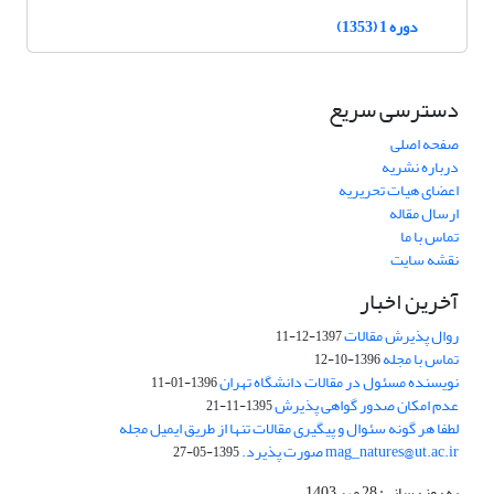
دوره 1 (1353)
دسترسی سریع
صفحه اصلی
درباره نشریه
اعضای هیات تحریریه
ارسال مقاله
تماس با ما
نقشه سایت
آخرین اخبار
روال پذیرش مقالات
1397-12-11
تماس با مجله
1396-10-12
نویسنده مسئول در مقالات دانشگاه تهران
1396-01-11
عدم امکان صدور گواهی پذیرش
1395-11-21
لطفا هر گونه سئوال و پیگیری مقالات تنها از طریق ایمیل مجله
mag_natures@ut.ac.ir صورت پذیرد.
1395-05-27
به روز رسانی: 28 مهر 1403