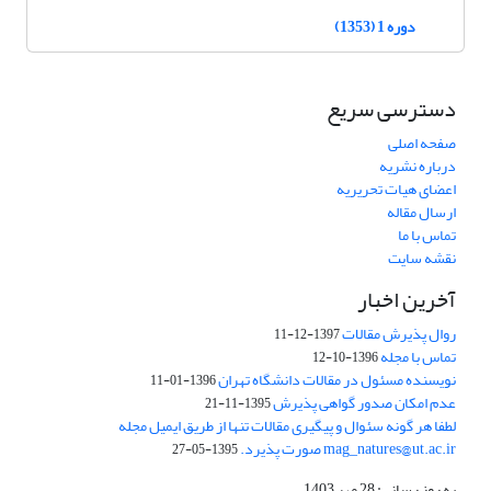
دوره 1 (1353)
دسترسی سریع
صفحه اصلی
درباره نشریه
اعضای هیات تحریریه
ارسال مقاله
تماس با ما
نقشه سایت
آخرین اخبار
روال پذیرش مقالات
1397-12-11
تماس با مجله
1396-10-12
نویسنده مسئول در مقالات دانشگاه تهران
1396-01-11
عدم امکان صدور گواهی پذیرش
1395-11-21
لطفا هر گونه سئوال و پیگیری مقالات تنها از طریق ایمیل مجله
mag_natures@ut.ac.ir صورت پذیرد.
1395-05-27
به روز رسانی: 28 مهر 1403