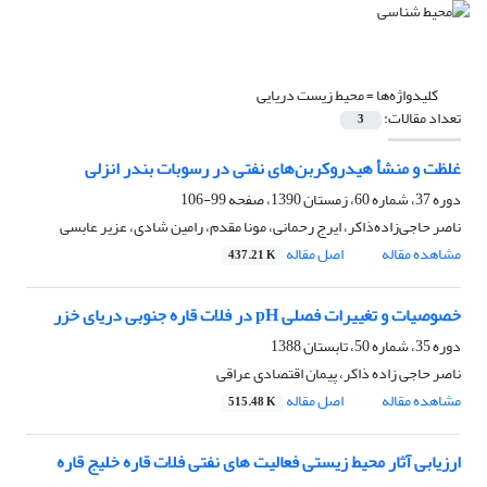
کلیدواژه‌ها =
محیط زیست دریایی
تعداد مقالات:
3
غلظت و منشأ هیدروکربن‌های نفتی در رسوبات بندر انزلی
دوره 37، شماره 60، زمستان 1390، صفحه
99-106
ناصر حاجی‌زاده‌ذاکر، ایرج رحمانی، مونا مقدم، رامین شادی، عزیر عابسی
مشاهده مقاله
اصل مقاله
437.21 K
خصوصیات و تغییرات فصلی pH در فلات قاره جنوبی دریای خزر
دوره 35، شماره 50، تابستان 1388
ناصر حاجی زاده ذاکر، پیمان اقتصادی عراقی
مشاهده مقاله
اصل مقاله
515.48 K
ارزیابی آثار محیط زیستی فعالیت های نفتی فلات قاره خلیج قاره