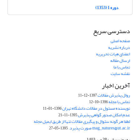
دوره 1 (1353)
دسترسی سریع
صفحه اصلی
درباره نشریه
اعضای هیات تحریریه
ارسال مقاله
تماس با ما
نقشه سایت
آخرین اخبار
روال پذیرش مقالات
1397-12-11
تماس با مجله
1396-10-12
نویسنده مسئول در مقالات دانشگاه تهران
1396-01-11
عدم امکان صدور گواهی پذیرش
1395-11-21
لطفا هر گونه سئوال و پیگیری مقالات تنها از طریق ایمیل مجله
mag_natures@ut.ac.ir صورت پذیرد.
1395-05-27
به روز رسانی: 28 مهر 1403