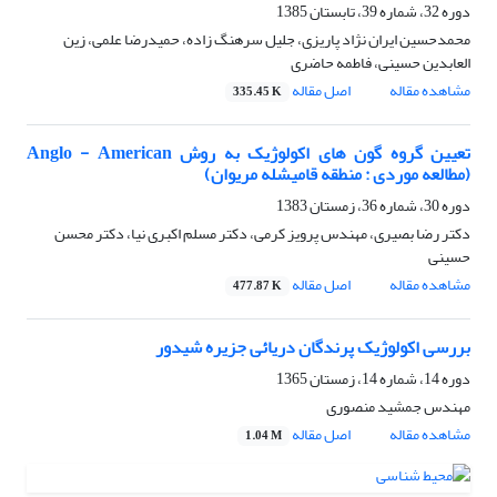
دوره 32، شماره 39، تابستان 1385
محمدحسین ایران نژاد پاریزی، جلیل سرهنگ زاده، حمیدرضا علمی، زین
العابدین حسینی، فاطمه حاضری
مشاهده مقاله
اصل مقاله
335.45 K
تعیین گروه گون های اکولوژیک به روش Anglo - American
(مطالعه موردی : منطقه قامیشله مریوان)
دوره 30، شماره 36، زمستان 1383
دکتر رضا بصیری، مهندس پرویز کرمی، دکتر مسلم اکبری نیا، دکتر محسن
حسینی
مشاهده مقاله
اصل مقاله
477.87 K
بررسی اکولوژیک پرندگان دریائی جزیره شیدور
دوره 14، شماره 14، زمستان 1365
مهندس جمشید منصوری
مشاهده مقاله
اصل مقاله
1.04 M