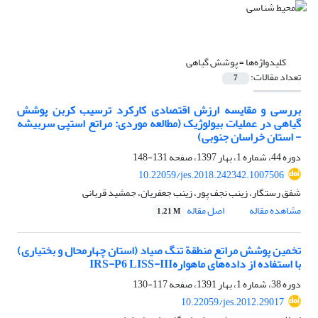
کلیدواژه‌ها =
پوشش گیاهی
تعداد مقالات:
7
بررسی و مقایسه ارزش اقتصادی کارکرد ترسیب کربن پوشش
گیاهی در عملیات بیولوژیک (مطالعه موردی: مراتع استپی سربیشه
- استان خراسان جنوبی)
دوره 44، شماره 1، بهار 1397، صفحه
131-148
10.22059/jes.2018.242342.1007506
شفق رستگار، زینب نجف پور، زینب جعفریان، جمشید قربانی
مشاهده مقاله
اصل مقاله
1.21 M
تخمین پوشش مراتع منطقة تنگ صیاد (استان چهارمحال و بختیاری)
با استفاده از داده‌های ماهوارهIRS-P6 LISS-III
دوره 38، شماره 1، بهار 1391، صفحه
117-130
10.22059/jes.2012.29017