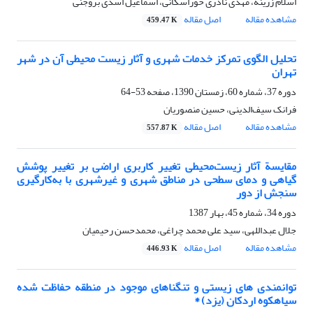
اسلام زرینه، مهدی نادری خوراسگانی، اسماعیل اسدی بروجنی
مشاهده مقاله
اصل مقاله
459.47 K
تحلیل الگوی تمرکز خدمات شهری و آثار زیست محیطی آن در شهر
تهران
دوره 37، شماره 60، زمستان 1390، صفحه
53-64
فرانک سیف‌الدینی، حسین منصوریان
مشاهده مقاله
اصل مقاله
557.87 K
مقایسة آثار زیست‌محیطی تغییر کاربری اراضی بر تغییر پوشش
گیاهی و دمای سطحی در مناطق شهری و غیرشهری با به‌کارگیری
سنجش از دور
دوره 34، شماره 45، بهار 1387
جلال عبداللهی، سید علی محمد چراغی، محمدحسن رحیمیان
مشاهده مقاله
اصل مقاله
446.93 K
توانمندی های زیستی و تنگناهای موجود در منطقه حفاظت شده
سیاهکوه اردکان (یزد) *