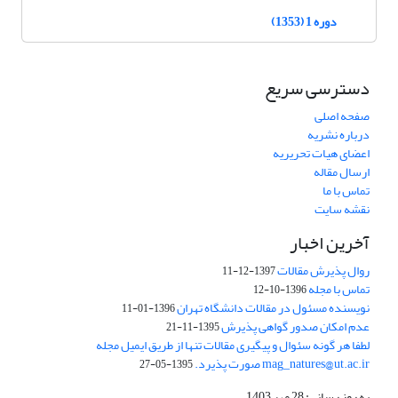
دوره 1 (1353)
دسترسی سریع
صفحه اصلی
درباره نشریه
اعضای هیات تحریریه
ارسال مقاله
تماس با ما
نقشه سایت
آخرین اخبار
روال پذیرش مقالات
1397-12-11
تماس با مجله
1396-10-12
نویسنده مسئول در مقالات دانشگاه تهران
1396-01-11
عدم امکان صدور گواهی پذیرش
1395-11-21
لطفا هر گونه سئوال و پیگیری مقالات تنها از طریق ایمیل مجله
mag_natures@ut.ac.ir صورت پذیرد.
1395-05-27
به روز رسانی: 28 مهر 1403