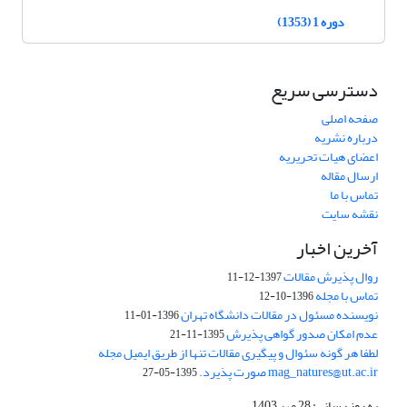
دوره 1 (1353)
دسترسی سریع
صفحه اصلی
درباره نشریه
اعضای هیات تحریریه
ارسال مقاله
تماس با ما
نقشه سایت
آخرین اخبار
روال پذیرش مقالات
1397-12-11
تماس با مجله
1396-10-12
نویسنده مسئول در مقالات دانشگاه تهران
1396-01-11
عدم امکان صدور گواهی پذیرش
1395-11-21
لطفا هر گونه سئوال و پیگیری مقالات تنها از طریق ایمیل مجله
mag_natures@ut.ac.ir صورت پذیرد.
1395-05-27
به روز رسانی: 28 مهر 1403