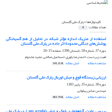
کلیدواژه‌ها =
پارک ملی گلستان
تعداد مقالات:
4
استفاده از متریک اندازه مؤثر شبکه در تحلیل از هم گسیختگی
پوشش‌های جنگلی محدودة اثر جاده در پارک ملی گلستان
دوره 37، شماره 58، تابستان 1390، صفحه
15-20
لعبت زبردست، احمدرضا یاوری، اسماعیل صالحی، مجید مخدوم
مشاهده مقاله
اصل مقاله
541.11 K
ارزیابی زیستگاه قوچ و میش اوریال پارک ملی گلستان
دوره 30، شماره 35، پاییز 1383
مهندس عباس پهلوانی
مشاهده مقاله
اصل مقاله
303.79 K
بررسی عادت گیاهخواری خوک و حشی(sus scrofa ) درپارک ملی