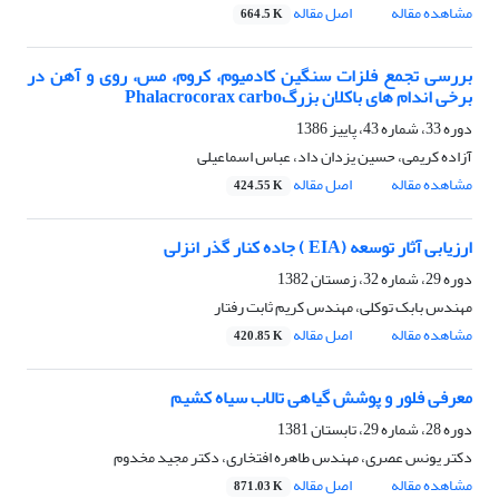
مشاهده مقاله
اصل مقاله
664.5 K
بررسی تجمع فلزات سنگین کادمیوم، کروم، مس، روی و آهن در
برخی اندام های باکلان بزرگPhalacrocorax carbo
دوره 33، شماره 43، پاییز 1386
آزاده کریمی، حسین یزدان داد، عباس اسماعیلی
مشاهده مقاله
اصل مقاله
424.55 K
ارزیابی آثار توسعه (EIA ) جاده کنار گذر انزلی
دوره 29، شماره 32، زمستان 1382
مهندس بابک توکلی، مهندس کریم ثابت رفتار
مشاهده مقاله
اصل مقاله
420.85 K
معرفی فلور و پوشش گیاهی تالاب سیاه کشیم
دوره 28، شماره 29، تابستان 1381
دکتر یونس عصری، مهندس طاهره افتخاری، دکتر مجید مخدوم
مشاهده مقاله
اصل مقاله
871.03 K