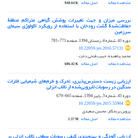
مشاهده مقاله
اصل مقاله
948.64 K
بررسی میزان و جهت تغییرات پوشش گیاهی متراکم منطقۀ
حفاظت‌شدۀ گشت رودخان با استفاده از رویکرد اکولوژی سیمای
سرزمین
دوره 41، شماره 4، زمستان 1394، صفحه
771-781
10.22059/jes.2016.57131
محمد پناهنده، حبیب فتحی دخت
مشاهده مقاله
اصل مقاله
686.42 K
ارزیابی زیست دسترس‌پذیری، تحرک و فرم‌های شیمیایی فلزات
سنگین در رسوبات لایروبی‌شده از تالاب انزلی
دوره 41، شماره 3، پاییز 1394، صفحه
665-679
10.22059/jes.2015.55904
پروین برنجکار، محسن سعیدی
مشاهده مقاله
اصل مقاله
1.37 M
ارزیابی آلودگی و پهنه‌‌‌بندی کیفی رسوبات سطحی تالاب انزلی بر