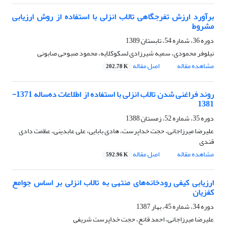
برآورد ارزش تفرجگاهی تالاب انزلی با استفاده از روش ارزیابی
مشروط
دوره 36، شماره 54، تابستان 1389
نیلوفر محمودی، سمیه شیرزادی لسکوکلایه، محمود صبوحی صابونی
مشاهده مقاله
اصل مقاله
202.78 K
روند فراغنی شدن تالاب انزلی با استفاده از اطلاعات ده‌ساله 1371-
1381
دوره 35، شماره 52، زمستان 1388
علیرضا میرزاجانی، حجت خداپرست، هادی بابایی، علی عابدینی، عظمت دادی
قندی
مشاهده مقاله
اصل مقاله
592.96 K
ارزیابی کیفی رودخانه‌های منتهی به تالاب انزلی بر اساس جوامع
کفزیان
دوره 34، شماره 45، بهار 1387
علیرضا میرزاجانی، احمد قانع، حجت خداپرست شریفی