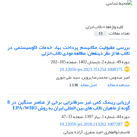
کلیدواژه‌ها =
تالاب انزلی
تعداد مقالات:
13
بررسی مقبولیت مکانیسم پرداخت بهاء خدمات اکوسیستمی در
تالاب ها از نظر ذینفعان: مطالعه مودی تالاب انزلی
دوره 49، شماره 2، تابستان 1402، صفحه
185-202
10.22059/jes.2023.351254.1008375
امیر عبدوس، محمدرضا پروین، سید علی جوزی
مشاهده مقاله
اصل مقاله
1.1 M
ارزیابی ریسک کمی غیر سرطانزایی برخی از عناصر سنگین در 8
گونه از ماهیان تالاب های بین المللی ایران به روش EPA/WHO
دوره 44، شماره 1، بهار 1397، صفحه
33-47
10.22059/jes.2018.213262.1007287
قاسم ذوالفقاری، امید صفری، آزاده عتباتی