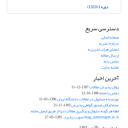
دوره 1 (1353)
دسترسی سریع
صفحه اصلی
درباره نشریه
اعضای هیات تحریریه
ارسال مقاله
تماس با ما
نقشه سایت
آخرین اخبار
روال پذیرش مقالات
1397-12-11
تماس با مجله
1396-10-12
نویسنده مسئول در مقالات دانشگاه تهران
1396-01-11
عدم امکان صدور گواهی پذیرش
1395-11-21
لطفا هر گونه سئوال و پیگیری مقالات تنها از طریق ایمیل مجله
mag_natures@ut.ac.ir صورت پذیرد.
1395-05-27
به روز رسانی: 28 مهر 1403