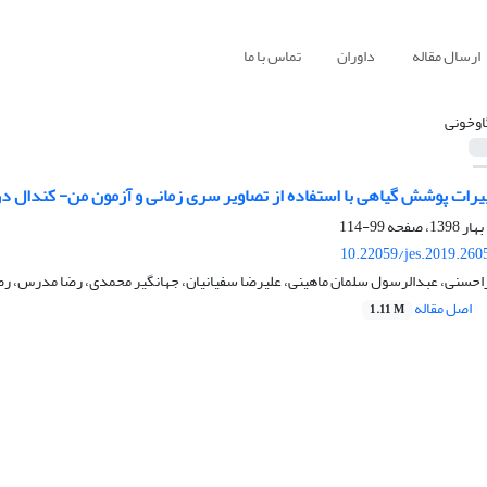
ارسال مقاله
داوران
تماس با ما
اوخونی
ییرات پوشش گیاهی با استفاده از تصاویر سری زمانی و آزمون من- کندال د
99-114
10.22059/jes.2019.260
حسنی، عبدالرسول سلمان ماهینی، علیرضا سفیانیان، جهانگیر محمدی، رضا مدرس، رض
اصل مقاله
1.11 M