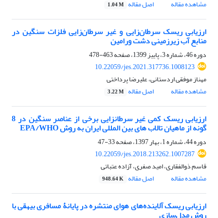
مشاهده مقاله
اصل مقاله
1.04 M
ارزیابی ریسک سرطان‌زایی و غیر سرطان‌زایی فلزات سنگین در
منابع آب زیرزمینی دشت ورامین
دوره 46، شماره 3، پاییز 1399، صفحه
463-478
10.22059/jes.2021.317736.1008123
مهناز موفقی اردستانی، علیرضا پرداختی
مشاهده مقاله
اصل مقاله
3.22 M
ارزیابی ریسک کمی غیر سرطانزایی برخی از عناصر سنگین در 8
گونه از ماهیان تالاب های بین المللی ایران به روش EPA/WHO
دوره 44، شماره 1، بهار 1397، صفحه
33-47
10.22059/jes.2018.213262.1007287
قاسم ذوالفقاری، امید صفری، آزاده عتباتی
مشاهده مقاله
اصل مقاله
948.64 K
ارزیابی ریسک آلاینده‌های هوای منتشره در پایانۀ مسافری بیهقی با
روش مدل‌سازی