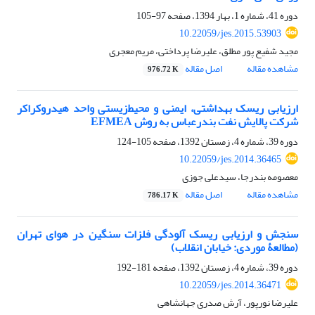
دوره 41، شماره 1، بهار 1394، صفحه
97-105
10.22059/jes.2015.53903
مجید شفیع پور مطلق، علیرضا پرداختی، مریم معجری
مشاهده مقاله
اصل مقاله
976.72 K
ارزیابی ریسک بهداشتی، ایمنی و محیط‌زیستی واحد هیدروکراکر
شرکت پالایش نفت بندرعباس به روش EFMEA
دوره 39، شماره 4، زمستان 1392، صفحه
105-124
10.22059/jes.2014.36465
معصومه بندرجا، سیدعلی جوزی
مشاهده مقاله
اصل مقاله
786.17 K
سنجش و ارزیابی ریسک آلودگی فلزات سنگین در هوای تهران
(مطالعۀ موردی: خیابان انقلاب)
دوره 39، شماره 4، زمستان 1392، صفحه
181-192
10.22059/jes.2014.36471
علیرضا نورپور، آرش صدری جهانشاهی