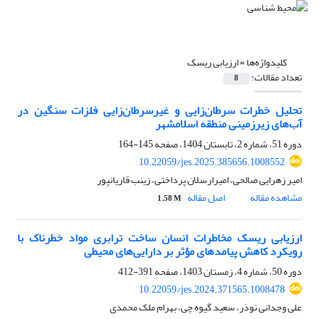
کلیدواژه‌ها =
ارزیابی ریسک
تعداد مقالات:
8
تحلیل خطرات سرطان‌زایی و غیرسرطان‌زایی فلزات سنگین در
آب‌های زیرزمینی منطقه اسلامشهر
دوره 51، شماره 2، تابستان 1404، صفحه
145-164
10.22059/jes.2025.385656.1008552
امیر زهرایی صالحی، امیرارسلان پرداختی، زینب قاریانپور
مشاهده مقاله
اصل مقاله
1.58 M
ارزیابی ریسک مخاطرات انسان ساخت ترابری مواد خطرناک با
رویکرد کاهش پیامدهای مؤثر بر دارایی‌های محیطی
دوره 50، شماره 4، زمستان 1403، صفحه
391-412
10.22059/jes.2024.371565.1008478
علی وجدانی نوذر، سعید گیوه چی، بهرام ملک محمدی