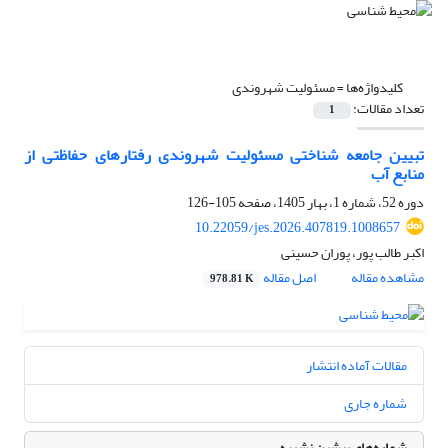
کلیدواژه‌ها =
مسئولیت شهروندی
تعداد مقالات:
1
تبیین جامعه شناختی مسئولیت شهروندی رفتارهای حفاظتی از
منابع آب
دوره 52، شماره 1، بهار 1405، صفحه
105-126
10.22059/jes.2026.407819.1008657
اکبر طالب پور، پوران حسینی
مشاهده مقاله
اصل مقاله
978.81 K
مقالات آماده انتشار
شماره جاری
شماره‌های پیشین نشریه