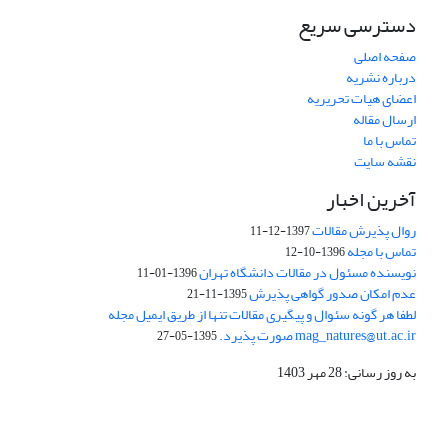
دسترسی سریع
صفحه اصلی
درباره نشریه
اعضای هیات تحریریه
ارسال مقاله
تماس با ما
نقشه سایت
آخرین اخبار
روال پذیرش مقالات
1397-12-11
تماس با مجله
1396-10-12
نویسنده مسئول در مقالات دانشگاه تهران
1396-01-11
عدم امکان صدور گواهی پذیرش
1395-11-21
لطفا هر گونه سئوال و پیگیری مقالات تنها از طریق ایمیل مجله
mag_natures@ut.ac.ir صورت پذیرد.
1395-05-27
به روز رسانی: 28 مهر 1403