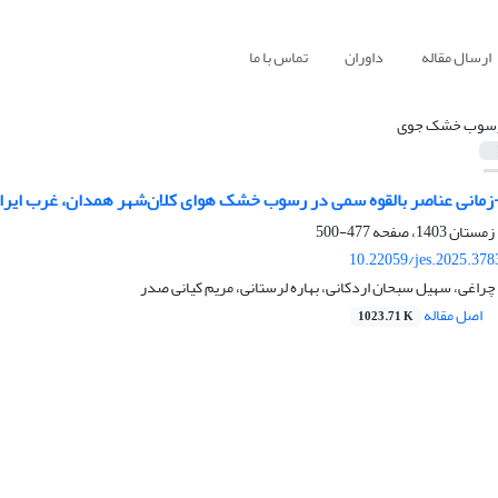
ارسال مقاله
داوران
تماس با ما
سوب خشک جوی
انی عناصر بالقوه سمی در رسوب خشک هوای کلان‌شهر همدان، غرب ایران؛ تعی
477-500
10.22059/jes.2025.378
چراغی، سهیل سبحان اردکانی، بهاره لرستانی، مریم کیانی صدر
اصل مقاله
1023.71 K