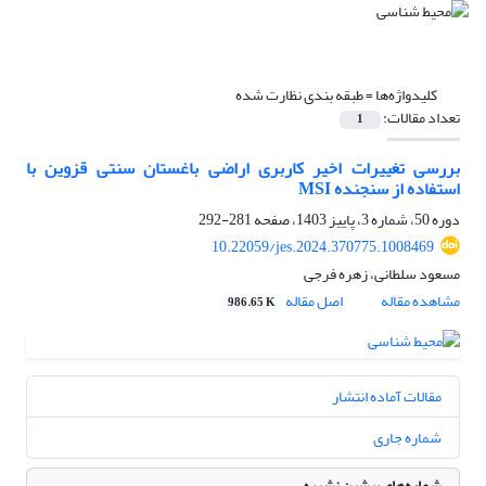
کلیدواژه‌ها =
طبقه‏ بندی نظارت شده
تعداد مقالات:
1
بررسی تغییرات اخیر کاربری اراضی باغستان سنتی قزوین با
استفاده از سنجنده MSI
دوره 50، شماره 3، پاییز 1403، صفحه
281-292
10.22059/jes.2024.370775.1008469
مسعود سلطانی، زهره فرجی
مشاهده مقاله
اصل مقاله
986.65 K
مقالات آماده انتشار
شماره جاری
شماره‌های پیشین نشریه