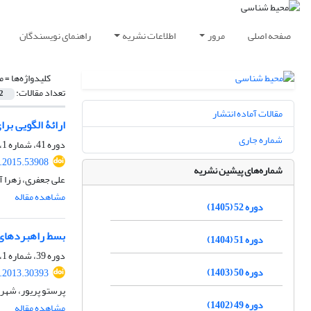
صفحه اصلی
مرور
اطلاعات نشریه
راهنمای نویسندگان
کلیدواژه‌ها =
م
تعداد مقالات:
2
مقالات آماده انتشار
ارائۀ الگویی بر
شماره جاری
دوره 41، شماره 1، بهار 1394، صفحه
s.2015.53908
شماره‌های پیشین نشریه
علی جعفری، زهرا آ
مشاهده مقاله
دوره 52 (1405)
بسط راهبردهای پای
دوره 51 (1404)
دوره 39، شماره 1، بهار 1392، صفحه
دوره 50 (1403)
s.2013.30393
پرستو پریور، شهرز
دوره 49 (1402)
مشاهده مقاله