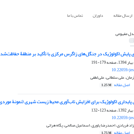
ارسال مقاله
داوران
تماس با ما
دل مفهومی
ای پایش اکولوژیک در جنگل‌های زاگرس مرکزی با تأکید بر منطقۀ حفاظت‌شد
179-191
10.22059/je
رمان، علی سلطانی، علی لطفی
اصل مقاله
1.25 M
داری اکولوژیک برای افزایش تاب‌آوری محیط زیست شهری (نمونة موردی: مناطق 1 و 3 شهردا
123-132
10.22059/je
اد فریادی، احمدرضا یاوری، اسماعیل صالحی، پگاه هراتی
اصل مقاله
1.75 M