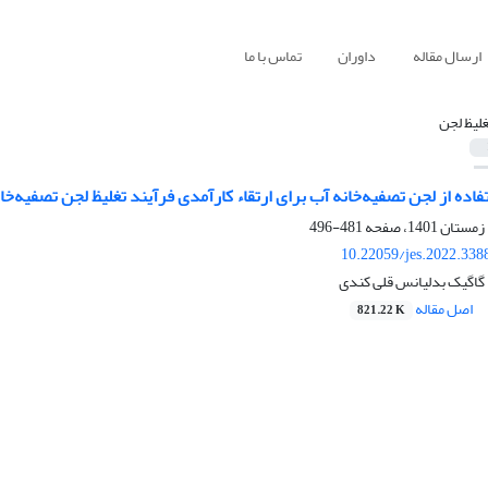
ارسال مقاله
داوران
تماس با ما
غلیظ لجن
اده از لجن تصفیه‌خانه آب برای ارتقاء کارآمدی فرآیند تغلیظ لجن تصفیه‌خا
481-496
10.22059/jes.2022.338
گاگیک بدلیانس قلی کندی
اصل مقاله
821.22 K