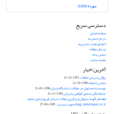
دوره 1 (1353)
دسترسی سریع
صفحه اصلی
درباره نشریه
اعضای هیات تحریریه
ارسال مقاله
تماس با ما
نقشه سایت
آخرین اخبار
روال پذیرش مقالات
1397-12-11
تماس با مجله
1396-10-12
نویسنده مسئول در مقالات دانشگاه تهران
1396-01-11
عدم امکان صدور گواهی پذیرش
1395-11-21
لطفا هر گونه سئوال و پیگیری مقالات تنها از طریق ایمیل مجله
mag_natures@ut.ac.ir صورت پذیرد.
1395-05-27
به روز رسانی: 28 مهر 1403