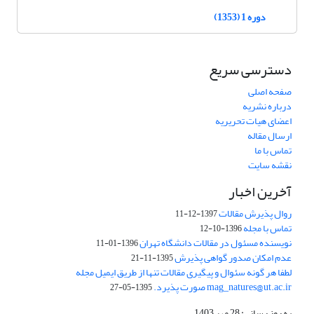
دوره 1 (1353)
دسترسی سریع
صفحه اصلی
درباره نشریه
اعضای هیات تحریریه
ارسال مقاله
تماس با ما
نقشه سایت
آخرین اخبار
روال پذیرش مقالات
1397-12-11
تماس با مجله
1396-10-12
نویسنده مسئول در مقالات دانشگاه تهران
1396-01-11
عدم امکان صدور گواهی پذیرش
1395-11-21
لطفا هر گونه سئوال و پیگیری مقالات تنها از طریق ایمیل مجله
mag_natures@ut.ac.ir صورت پذیرد.
1395-05-27
به روز رسانی: 28 مهر 1403