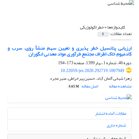
کلیدواژه‌ها =
خطر اکولوژیکی
تعداد مقالات:
1
ارزیابی پتانسیل خطر پذیری و تعیین سهم منشأ روی، سرب و
کادمیوم خاک‌ اطراف مجتمع فرآوری مواد معدنی انگوران
دوره 46، شماره 1، بهار 1399، صفحه
173-194
10.22059/jes.2020.292719.1007949
زهرا شیخی آلمان آباد، حسین پیرخراطی، منیر مجرد
مشاهده مقاله
اصل مقاله
4.65 M
مقالات آماده انتشار
شماره جاری
شماره‌های پیشین نشریه