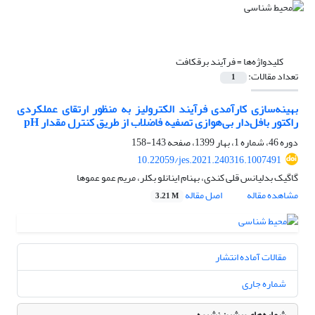
کلیدواژه‌ها =
فرآیند برقکافت
تعداد مقالات:
1
بهینه‌سازی کارآمدی فرآیند الکترولیز به منظور ارتقای عملکردی
راکتور بافل‌دار بی‌هوازی تصفیه فاضلاب از طریق کنترل مقدار pH
دوره 46، شماره 1، بهار 1399، صفحه
143-158
10.22059/jes.2021.240316.1007491
گاگیک بدلیانس قلی کندی، بهنام اینانلو بکلر، مریم عمو عموها
مشاهده مقاله
اصل مقاله
3.21 M
مقالات آماده انتشار
شماره جاری
شماره‌های پیشین نشریه