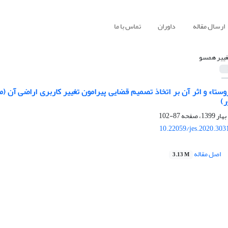
ارسال مقاله
داوران
تماس با ما
غییر همسو
ر)
87-102
10.22059/jes.2020.303
اصل مقاله
3.13 M