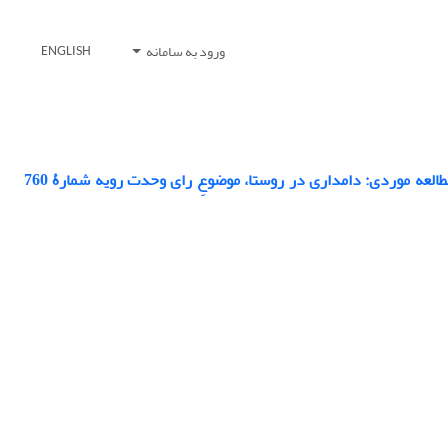
ورود به سامانه
ENGLISH
محیط شناسی «روستا» و اثر آن بر اتخاذ تصمیم قضایی پیرامون تغییر کاربری اراضی آن (مطالعه موردی: دامداری در روستا، موضوعِ رای وحدت رویه شمارۀ 760